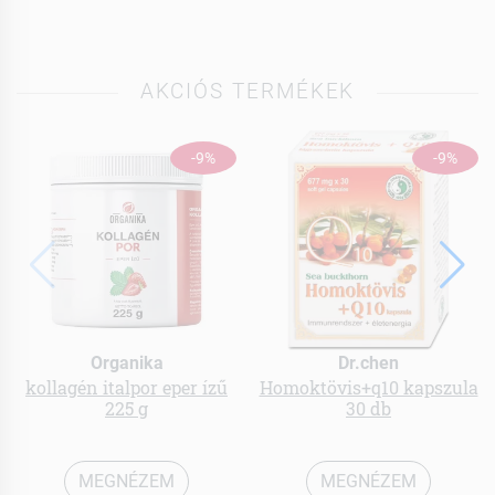
AKCIÓS TERMÉKEK
-9%
-9%
Organika
Dr.chen
kollagén italpor eper ízű
Homoktövis+q10 kapszula
225 g
30 db
MEGNÉZEM
MEGNÉZEM