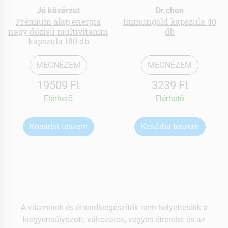
Jó közérzet
Dr.chen
Prémium alap energia
Immungold kapszula 40
nagy dózisú multivitamin
db
kapszula 180 db
MEGNÉZEM
MEGNÉZEM
19509 Ft
3239 Ft
Elérhetõ
Elérhetõ
Kosárba teszem
Kosárba teszem
A vitaminok és étrendkiegészítők nem helyettesítik a
kiegyensúlyozott, változatos, vegyes étrendet és az