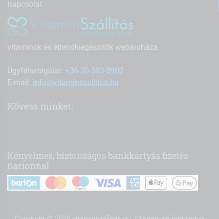
Kapcsolat
vitaminok és étrendkiegészítők webáruháza
Ügyfélszolgálat:
+36-20-593-0902
E-mail:
info@vitaminszallitas.hu
Kövess minket:
Kényelmes, biztonságos bankkártyás fizetés
Barionnal
Copyright © 2026 vitaminszallitas.hu. Minden jog fenntartva