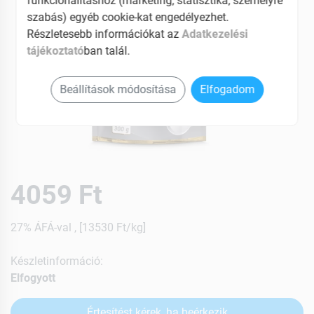
funkcionalitáshoz (marketing, statisztika, személyre
szabás) egyéb cookie-kat engedélyezhet.
Részletesebb információkat az
Adatkezelési
tájékoztató
ban talál.
Beállítások módosítása
Elfogadom
4059 Ft
27% ÁFÁ-val , [13530 Ft/kg]
Készletinformáció:
Elfogyott
Értesítést kérek, ha beérkezik