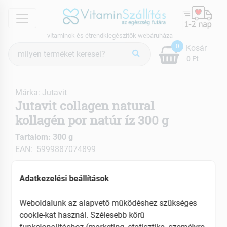
menu
vitaminok és étrendkiegészítők webáruháza
Termék
0
Kosár
keresés
0 Ft
Márka:
Jutavit
Jutavit collagen natural
kollagén por natúr íz 300 g
Tartalom: 300 g
EAN: 5999887074899
Adatkezelési beállítások
Weboldalunk az alapvető működéshez szükséges
cookie-kat használ. Szélesebb körű