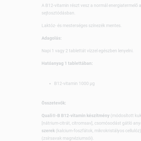
A B12-vitamin részt vesz a normál energiatermelő 
sejtosztódásban.
Laktóz- és mesterséges színezék mentes.
Adagolás:
Napi 1 vagy 2 tablettát vízzel egészben lenyelni.
Hatóanyag 1 tablettában:
B12-vitamin 1000 µg
Összetevők:
Quali®-B B12-vitamin készítmény
(módosított ku
[nátrium-citrát, citromsav], csomósodást gátló anya
szerek
(kalcium-foszfátok, mikrokristályos cellulóz
(zsírsavak magnéziumsói).