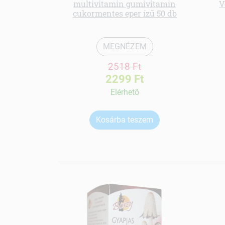
multivitamin gumivitamin
V
cukormentes eper ízű 50 db
MEGNÉZEM
2518 Ft
2299 Ft
Elérhetõ
Kosárba teszem