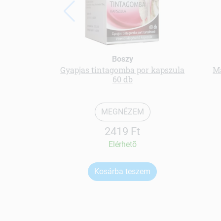
Boszy
Gyapjas tintagomba por kapszula
Má
60 db
MEGNÉZEM
2419 Ft
Elérhetõ
Kosárba teszem