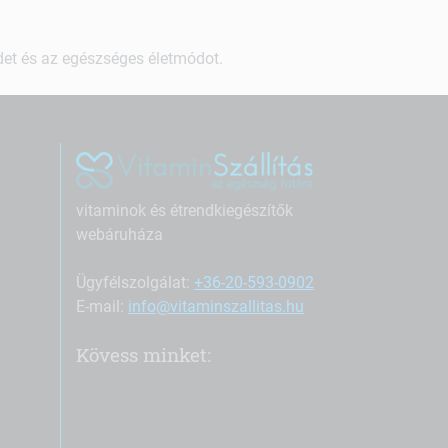
ndet és az egészséges életmódot.
vitaminok és étrendkiegészítők
webáruháza
Ügyfélszolgálat:
+36-20-593-0902
E-mail:
info@vitaminszallitas.hu
Kövess minket: