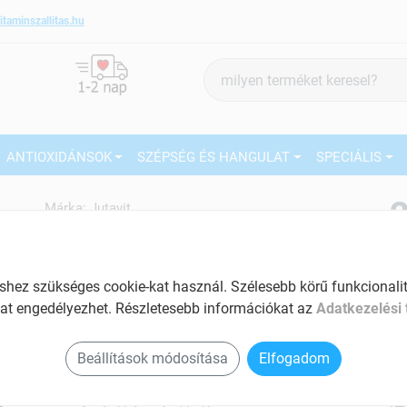
itaminszallitas.hu
Termék
keresés
ANTIOXIDÁNSOK
SZÉPSÉG ÉS HANGULAT
SPECIÁLIS
2
Márka:
Jutavit
Jutavit B12-vitamin 1000µg 60
db
27
Segíti az idegrendszer megfelelő
ez szükséges cookie-kat használ. Szélesebb körű funkcionalitá
működését
Ké
at engedélyezhet. Részletesebb információkat az
Adatkezelési 
El
Tartalom: 60 db
Am
Beállítások módosítása
Elfogadom
Immunerősítő
a v
Hozzájárul a normál pszichológiai