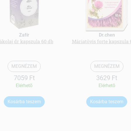
Zafír
Dr.chen
kolaj dr kapszula 60 db
Máriatövis forte kapszula 
MEGNÉZEM
MEGNÉZEM
7059 Ft
3629 Ft
Elérhetõ
Elérhetõ
Kosárba teszem
Kosárba teszem