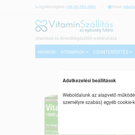
Ügyfélszolgálat:
+36-20-593-0902
Email:
info@v
vitaminok és étrendkiegészítők webáruháza
MÁRKÁK
VITAMINOK
CSONTERŐSÍTÉS
Adatkezelési beállítások
Weboldalunk az alapvető működésh
személyre szabás) egyéb cookie-k