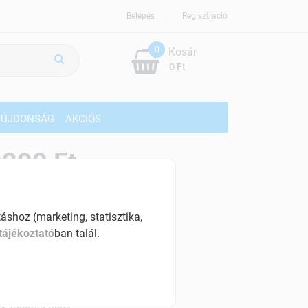
Belépés
Regisztráció
0
Kosár
0 Ft
ÚJDONSÁG
AKCIÓS
299 Ft
% ÁFÁ-val , [38 Ft/db]
shoz (marketing, statisztika,
szletinformáció:
tájékoztató
ban talál.
érhetõ
ennyiben
hétfő 18:00 óráig rendelsz,
árható kiszállítás augusztus 12, szerda
.