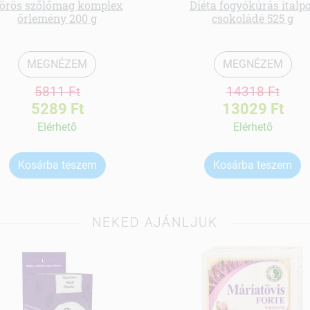
örös szőlőmag komplex
Diéta fogyókúrás italp
őrlemény 200 g
csokoládé 525 g
MEGNÉZEM
MEGNÉZEM
5811 Ft
14318 Ft
5289 Ft
13029 Ft
Elérhetõ
Elérhetõ
Kosárba teszem
Kosárba teszem
NEKED AJÁNLJUK