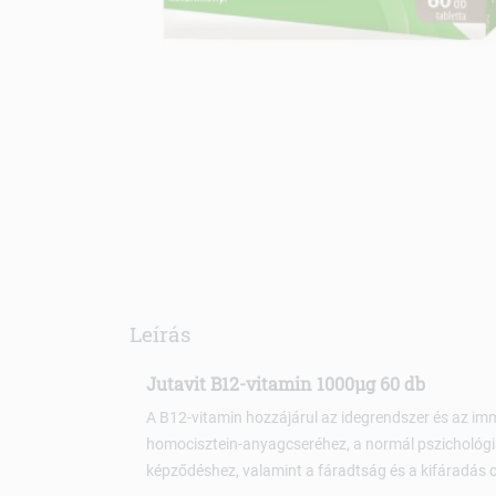
Leírás
Jutavit B12-vitamin 1000µg 60 db
A B12-vitamin hozzájárul az idegrendszer és az 
homocisztein-anyagcseréhez, a normál pszichológia
képződéshez, valamint a fáradtság és a kifáradás