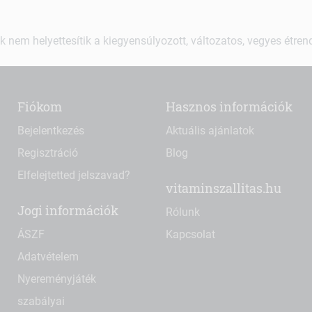
k nem helyettesítik a kiegyensúlyozott, változatos, vegyes étre
Fiókom
Hasznos információk
Bejelentkezés
Aktuális ajánlatok
Regisztráció
Blog
Elfelejtetted jelszavad?
vitaminszallitas.hu
Jogi információk
Rólunk
ÁSZF
Kapcsolat
Adatvételem
Nyereményjáték
szabályai