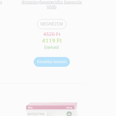
or
diozmin+heszperidin kapszula
Változókori
60db
MEGNÉZEM
4520 Ft
4119 Ft
Elérhetõ
Kosárba teszem
Ko