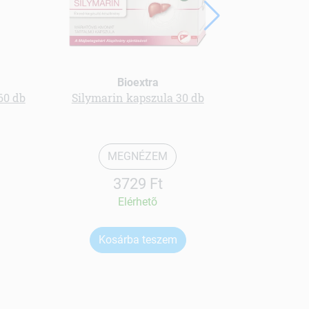
Bioextra
60 db
Silymarin kapszula 30 db
Cékla 
MEGNÉZEM
3729 Ft
Elérhetõ
Kosárba teszem
Ko