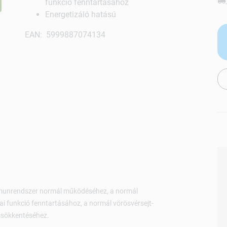
funkció fenntartásához
Energetizáló hatású
EAN: 5999887074134
immunrendszer normál működéséhez, a normál
i funkció fenntartásához, a normál vörösvérsejt-
 csökkentéséhez.