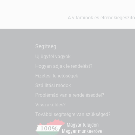
A vitaminok és étrendkiegészítő
Segítség
Új ügyfél vagyok
Hogyan adjak le rendelést?
Fizetési lehetőségek
Szállítási módok
Problémád van a rendeléseddel?
Visszaküldés?
További segítségre van szükséged?