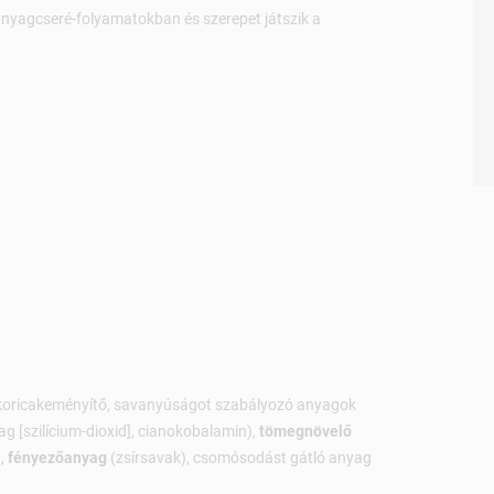
anyagcseré-folyamatokban és szerepet játszik a
koricakeményítő, savanyúságot szabályozó anyagok
g [szilícium-dioxid], cianokobalamin),
tömegnövelő
),
fényezőanyag
(zsírsavak), csomósodást gátló anyag