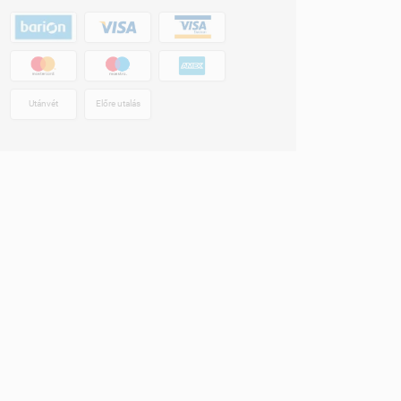
Utánvét
Előre utalás