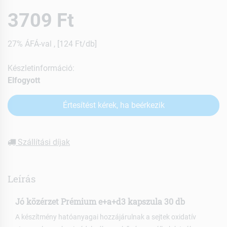
3709 Ft
27% ÁFÁ-val , [124 Ft/db]
Készletinformáció:
Elfogyott
Értesítést kérek, ha beérkezik
Szállítási díjak
Leírás
Jó közérzet Prémium e+a+d3 kapszula 30 db
A készítmény hatóanyagai hozzájárulnak a sejtek oxidatív