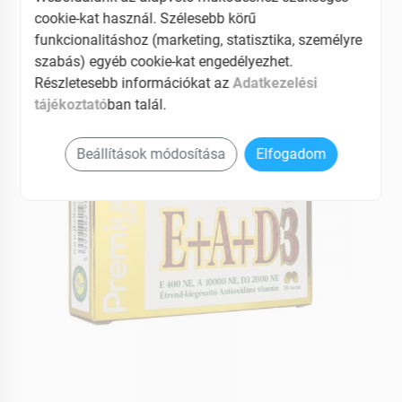
Immunerősítő
cookie-kat használ. Szélesebb körű
funkcionalitáshoz (marketing, statisztika, személyre
EAN: 5999882981895
szabás) egyéb cookie-kat engedélyezhet.
Részletesebb információkat az
Adatkezelési
tájékoztató
ban talál.
Beállítások módosítása
Elfogadom