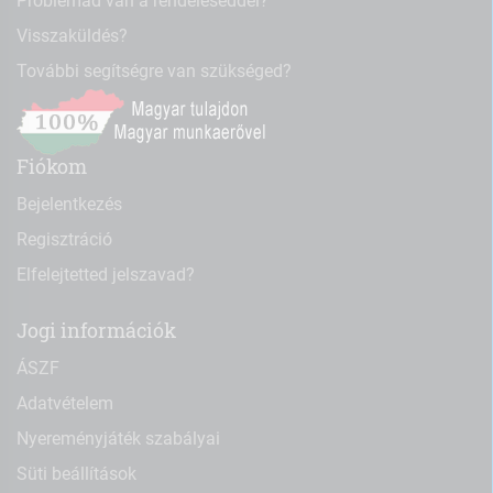
Problémád van a rendeléseddel?
Visszaküldés?
További segítségre van szükséged?
Fiókom
Bejelentkezés
Regisztráció
Elfelejtetted jelszavad?
Jogi információk
ÁSZF
Adatvételem
Nyereményjáték szabályai
Süti beállítások