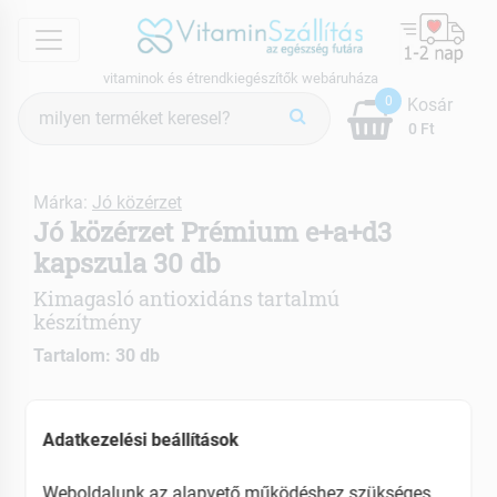
menu
vitaminok és étrendkiegészítők webáruháza
Termék
0
Kosár
keresés
0 Ft
Márka:
Jó közérzet
Jó közérzet Prémium e+a+d3
kapszula 30 db
Kimagasló antioxidáns tartalmú
készítmény
Tartalom: 30 db
Hozzájárul a bőr és a nyálkahártyák normál
állapotának fenntartásához
Adatkezelési beállítások
Segíti a csontozat és a fogazat egészségének
megőrzését
Weboldalunk az alapvető működéshez szükséges