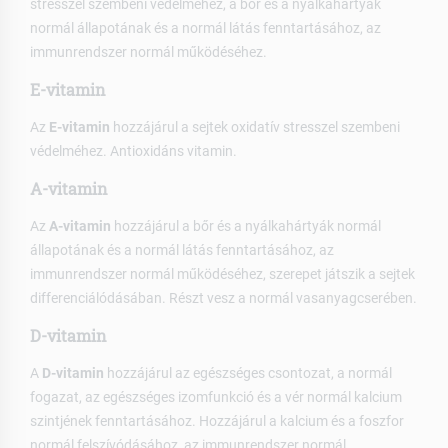
stresszel szembeni védelméhez, a bőr és a nyálkahártyák
normál állapotának és a normál látás fenntartásához, az
immunrendszer normál működéséhez.
E-vitamin
Az
E-vitamin
hozzájárul a sejtek oxidatív stresszel szembeni
védelméhez. Antioxidáns vitamin.
A-vitamin
Az
A-vitamin
hozzájárul a bőr és a nyálkahártyák normál
állapotának és a normál látás fenntartásához, az
immunrendszer normál működéséhez, szerepet játszik a sejtek
differenciálódásában. Részt vesz a normál vasanyagcserében.
D-vitamin
A
D-vitamin
hozzájárul az egészséges csontozat, a normál
fogazat, az egészséges izomfunkció és a vér normál kalcium
szintjének fenntartásához. Hozzájárul a kalcium és a foszfor
normál felszívódásához, az immunrendszer normál