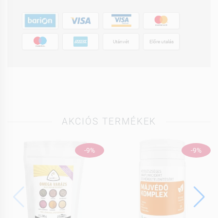
Utánvét
Előre utalás
AKCIÓS TERMÉKEK
-9%
-9%