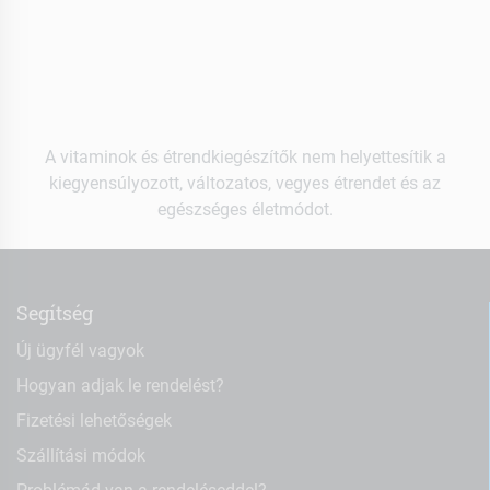
A vitaminok és étrendkiegészítők nem helyettesítik a
kiegyensúlyozott, változatos, vegyes étrendet és az
egészséges életmódot.
Segítség
Új ügyfél vagyok
Hogyan adjak le rendelést?
Fizetési lehetőségek
Szállítási módok