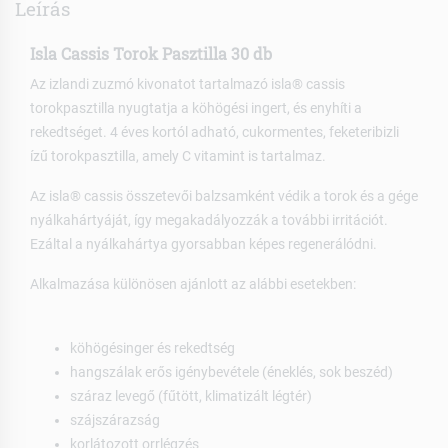
Leírás
Isla Cassis Torok Pasztilla 30 db
Az izlandi zuzmó kivonatot tartalmazó isla® cassis
torokpasztilla nyugtatja a köhögési ingert, és enyhíti a
rekedtséget. 4 éves kortól adható, cukormentes, feketeribizli
ízű torokpasztilla, amely C vitamint is tartalmaz.
Az isla® cassis összetevői balzsamként védik a torok és a gége
nyálkahártyáját, így megakadályozzák a további irritációt.
Ezáltal a nyálkahártya gyorsabban képes regenerálódni.
Alkalmazása különösen ajánlott az alábbi esetekben:
köhögésinger és rekedtség
hangszálak erős igénybevétele (éneklés, sok beszéd)
száraz levegő (fűtött, klimatizált légtér)
szájszárazság
korlátozott orrlégzés