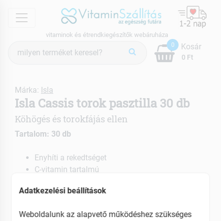
menu
vitaminok és étrendkiegészítők webáruháza
Termék
0
Kosár
keresés
0 Ft
Márka:
Isla
Isla Cassis torok pasztilla 30 db
Köhögés és torokfájás ellen
Tartalom: 30 db
Enyhíti a rekedtséget
C-vitamin tartalmú
Alkalmazható szájszárazság ellen is
Adatkezelési beállítások
EAN: 4104480466151
Weboldalunk az alapvető működéshez szükséges