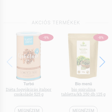
AKCIÓS TERMÉKEK
-9%
-8%
Turbó
Bio menü
Diéta fogyókúrás italpor
bio spirulina
csokoládé 525 g
tabletta/kb.250 db 125 g
MEGNÉZEM
MEGNÉZEM