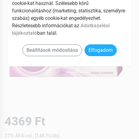
cookie-kat használ. Szélesebb körű
funkcionalitáshoz (marketing, statisztika, személyre
szabás) egyéb cookie-kat engedélyezhet.
Részletesebb információkat az
Adatkezelési
tájékoztató
ban talál.
Beállítások módosítása
Elfogadom
4369 Ft
27% ÁFÁ-val , [146 Ft/db]