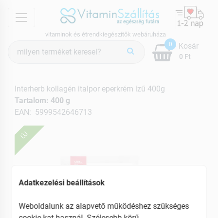
menu
vitaminok és étrendkiegészítők webáruháza
Termék
0
Kosár
keresés
0 Ft
Interherb kollagén italpor eperkrém ízű 400g
Tartalom: 400 g
EAN: 5999542646713
ÚJ
Adatkezelési beállítások
Weboldalunk az alapvető működéshez szükséges
cookie-kat használ. Szélesebb körű