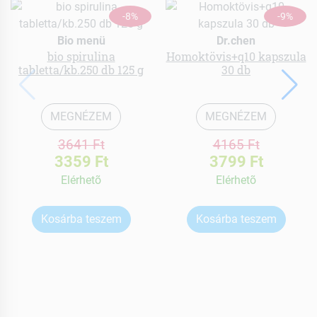
-8%
-9%
Bio menü
Dr.chen
bio spirulina
Homoktövis+q10 kapszula
tabletta/kb.250 db 125 g
30 db
MEGNÉZEM
MEGNÉZEM
3641 Ft
4165 Ft
3359 Ft
3799 Ft
Elérhetõ
Elérhetõ
Kosárba teszem
Kosárba teszem