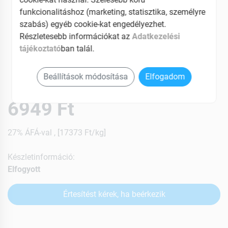
funkcionalitáshoz (marketing, statisztika, személyre
szabás) egyéb cookie-kat engedélyezhet.
Részletesebb információkat az
Adatkezelési
tájékoztató
ban talál.
Beállítások módosítása
Elfogadom
6949 Ft
27% ÁFÁ-val , [17373 Ft/kg]
Készletinformáció:
Elfogyott
Értesítést kérek, ha beérkezik