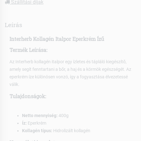
Szállítási díjak
Leírás
Interherb Kollagén Italpor Eperkrém Ízű
Termék Leírása:
Az Interherb kollagén italpor egy ízletes és tápláló kiegészítő,
amely segít fenntartani a bőr, a haj és a körmök egészségét. Az
eperkrém íze különösen vonzó, így a fogyasztása élvezetessé
válik.
Tulajdonságok:
Netto mennyiség:
400g
Íz:
Eperkrém
Kollagén típus:
Hidrolizált kollagén