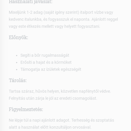
Használati javaslat:
Mixeljünk 1-2 adag (saját igény szerint) italport vízbe vagy
kedvenc italunkba, és fogyasszuk el naponta. Ajánlott reggel
vagy este étkezés mellett vagy helyett fogyasztani.
Előnyök:
Segíti a bőr rugalmasságát
Erősíti a hajat és a körmöket
Támogatja az ízületek egészségét
Tárolás:
Tartsa száraz, hűvös helyen, közvetlen napfénytől védve.
Felnyitás után zárja le jól az eredeti csomagolást.
Figyelmeztetés:
Ne lépje túl a napi ajánlott adagot. Terhesség és szoptatás
alatt a használat előtt konzultáljon orvosával.