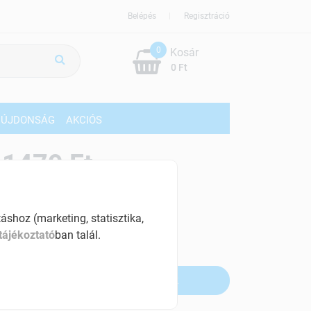
Belépés
Regisztráció
0
Kosár
0 Ft
ÚJDONSÁG
AKCIÓS
11479 Ft
% ÁFÁ-val , [819929 Ft/l]
shoz (marketing, statisztika,
szletinformáció:
tájékoztató
ban talál.
fogyott
Értesítést kérek, ha beérkezik