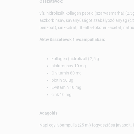
Összetevők:
víz, hidrolizált kollagén peptid (szarvasmarha) (2,5g
aszkorbinsav, savanyúságot szabályozó anyag (citr
benzoát), cink-citrát, DL-alfa-tokoferil-acetát, nátr
Aktív összetevők 1 ivóampullában:
kollagén (hidrolizált) 2,5 g
hialuronsav 10 mg
C-vitamin 80 mg
biotin 50 µg
E-vitamin 10 mg
cink 10 mg
Adagolás:
Napi egy ivóampulla (25 ml) fogyasztása javasolt. 