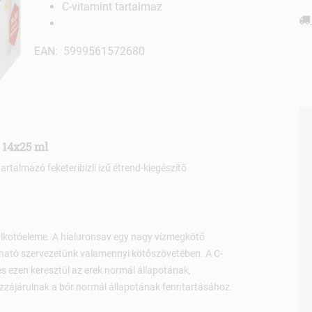
C-vitamint tartalmaz
EAN: 5999561572680
 14x25 ml
artalmazó feketeribizli ízű étrend-kiegészítő
 alkotóeleme. A hialuronsav egy nagy vízmegkötő
ható szervezetünk valamennyi kötőszövetében. A C-
s ezen keresztül az erek normál állapotának,
zzájárulnak a bőr normál állapotának fenntartásához.