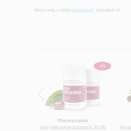
Nézd meg a többi
Innopharm
terméket is!
-9%
Pharmacoidea
Szív egészsége kapszula 30 db
Norm