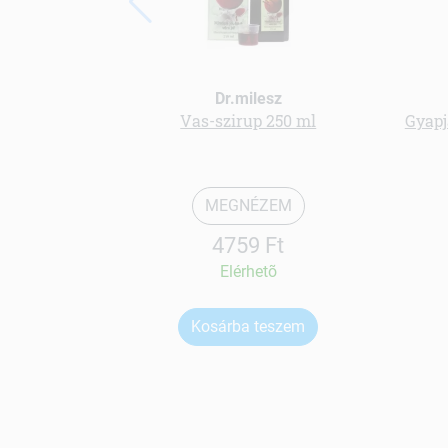
Dr.milesz
Vas-szirup 250 ml
Gyapj
MEGNÉZEM
4759 Ft
Elérhetõ
Kosárba teszem