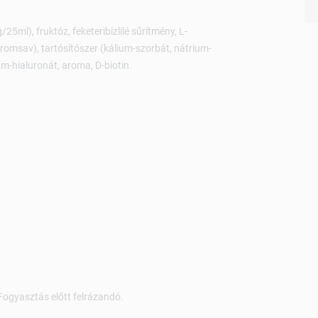
/25ml), fruktóz, feketeribizlilé sűrítmény, L-
omsav), tartósítószer (kálium-szorbát, nátrium-
ium-hialuronát, aroma, D-biotin.
Fogyasztás előtt felrázandó.