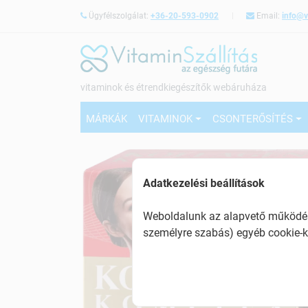
Ügyfélszolgálat:
+36-20-593-0902
Email:
info@v
vitaminok és étrendkiegészítők webáruháza
MÁRKÁK
VITAMINOK
CSONTERŐSÍTÉS
Adatkezelési beállítások
Weboldalunk az alapvető működésh
személyre szabás) egyéb cookie-k