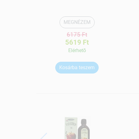
MEGNÉZEM
6175 Ft
5619 Ft
Elérhetõ
Kosárba teszem