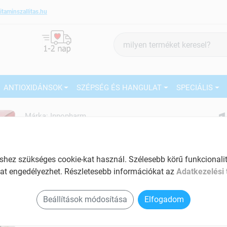
itaminszallitas.hu
Termék
keresés
ANTIOXIDÁNSOK
SZÉPSÉG ÉS HANGULAT
SPECIÁLIS
Márka:
Innopharm
Innopharm Kollagén komplex
ivóampulla 14x25 ml
27
A bőr szépségéért
ez szükséges cookie-kat használ. Szélesebb körű funkcionalitá
Ké
Tartalom: 14 ml
at engedélyezhet. Részletesebb információkat az
Adatkezelési 
El
A bőr- és kötőszövet egészségéért
Beállítások módosítása
Elfogadom
Segít az erek normál állapotának
megőrzésében