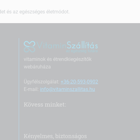
ndet és az egészséges életmódot.
vitaminok és étrendkiegészítők
webáruháza
Ügyfélszolgálat:
+36-20-593-0902
E-mail:
info@vitaminszallitas.hu
Kövess minket:
Kényelmes, biztonságos