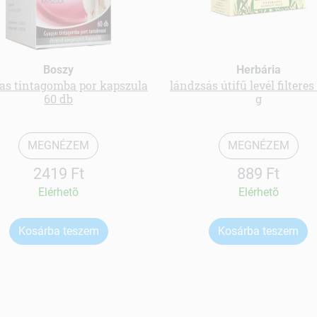
Boszy
Herbária
as tintagomba por kapszula
lándzsás útifű levél filteres
60 db
g
MEGNÉZEM
MEGNÉZEM
2419 Ft
889 Ft
Elérhetõ
Elérhetõ
Kosárba teszem
Kosárba teszem