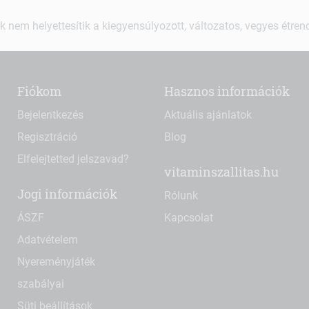
k nem helyettesítik a kiegyensúlyozott, változatos, vegyes étre
Fiókom
Hasznos információk
Bejelentkezés
Aktuális ajánlatok
Regisztráció
Blog
Elfelejtetted jelszavad?
vitaminszallitas.hu
Jogi információk
Rólunk
ÁSZF
Kapcsolat
Adatvételem
Nyereményjáték
szabályai
Süti beállítások