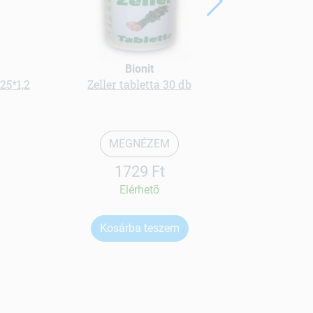
Bionit
 25*1,2
Zeller tabletta 30 db
100% i
MEGNÉZEM
1729 Ft
Elérhetõ
Kosárba teszem
Ko