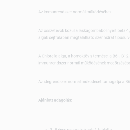
Az immunrendszer normál működéséhez.
Az összetevők közül a laskagombából nyert béta-1
algák sejtfalában megtalálható szénhidrát típusú v
A Chlorella alga, a homoktövis termése, a B6 -, B12 
immunrendszer normál működésének megőrzésében
Az idegrendszer normál működését támogatja a B6-
Ajánlott adagolás:
3–8 éves gyermekeknek: 1 tabletta,