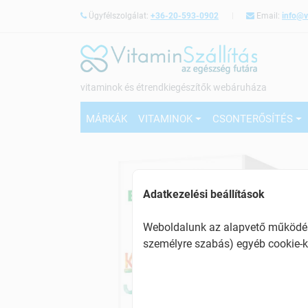
Ügyfélszolgálat:
+36-20-593-0902
Email:
info@v
vitaminok és étrendkiegészítők webáruháza
MÁRKÁK
VITAMINOK
CSONTERŐSÍTÉS
Adatkezelési beállítások
Weboldalunk az alapvető működésh
személyre szabás) egyéb cookie-k