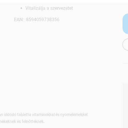
megtartásában
Vitalizálja a szervezetet
EAN: 8594059738356
an oldódó tabletta vitaminokkal és nyomelemekkel.
mekeknek és felnőtteknek.