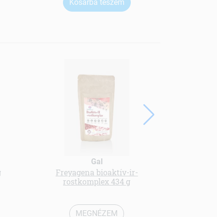
Kosárba teszem
Ko
Gal
g
Freyagena bioaktív-ir-
Collagen (k
rostkomplex 434 g
MEGNÉZEM