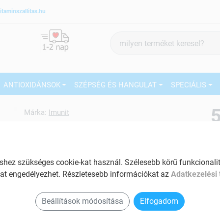
itaminszallitas.hu
Termék
keresés
ANTIOXIDÁNSOK
SZÉPSÉG ÉS HANGULAT
SPECIÁLIS
5
Márka:
Imunit
Imunit Kalóz jack kapszula 30
db
27
Immunrendszer erősítő kapszula
gyerekeknek
Ké
ez szükséges cookie-kat használ. Szélesebb körű funkcionalitá
El
at engedélyezhet. Részletesebb információkat az
Adatkezelési 
Tartalom: 30 db
Am
Antioxidáns hatású
Beállítások módosítása
Elfogadom
a v
Segít az idegrendszer normál állapotának