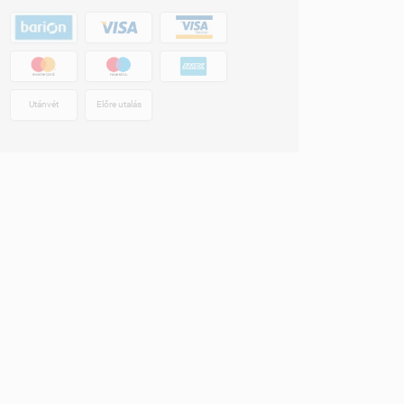
Utánvét
Előre utalás