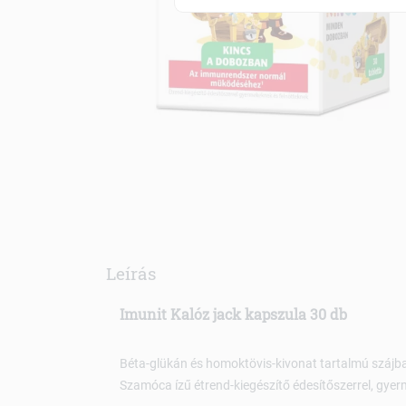
Leírás
Imunit Kalóz jack kapszula 30 db
Béta-glükán és homoktövis-kivonat tartalmú szájb
Szamóca ízű étrend-kiegészítő édesítőszerrel, gyer