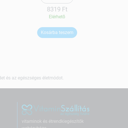
8319 Ft
Elérhetõ
Kosárba teszem
Ko
ndet és az egészséges életmódot.
vitaminok és étrendkiegészítők