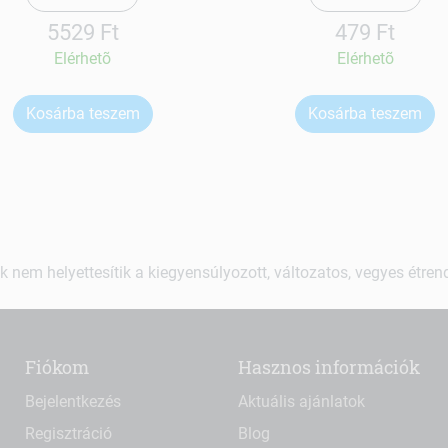
5529 Ft
479 Ft
Elérhetõ
Elérhetõ
Kosárba teszem
Kosárba teszem
k nem helyettesítik a kiegyensúlyozott, változatos, vegyes étre
Fiókom
Hasznos információk
Bejelentkezés
Aktuális ajánlatok
Regisztráció
Blog