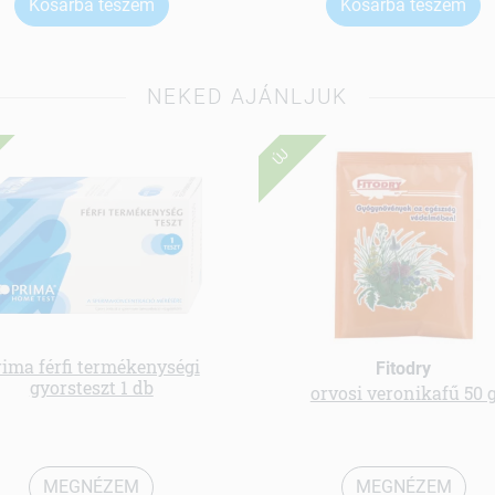
Kosárba teszem
Kosárba teszem
NEKED AJÁNLJUK
ÚJ
rima férfi termékenységi
Fitodry
gyorsteszt 1 db
orvosi veronikafű 50 
MEGNÉZEM
MEGNÉZEM