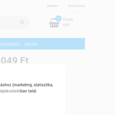
Belépés
Regisztráció
0
Kosár
0 Ft
ÚJDONSÁG
AKCIÓS
049 Ft
% ÁFÁ-val , [168 Ft/db]
szletinformáció:
shoz (marketing, statisztika,
érhetõ
tájékoztató
ban talál.
ennyiben
hétfő 18:00 óráig rendelsz,
árható kiszállítás augusztus 12, szerda
.