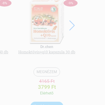
-8%
-9%
Dr.chen
50 db
Homoktövis+q10 kapszula 30 db
Olimp
napoz
MEGNÉZEM
4165 Ft
3799 Ft
Elérhetõ