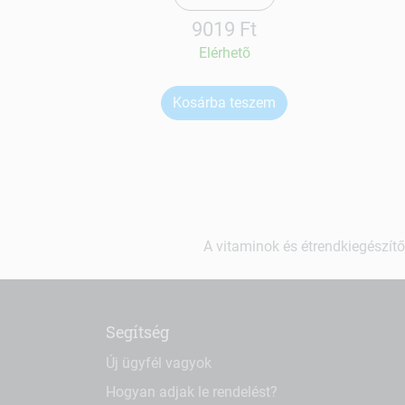
9019 Ft
Elérhetõ
Kosárba teszem
A vitaminok és étrendkiegészítő
Segítség
Új ügyfél vagyok
Hogyan adjak le rendelést?