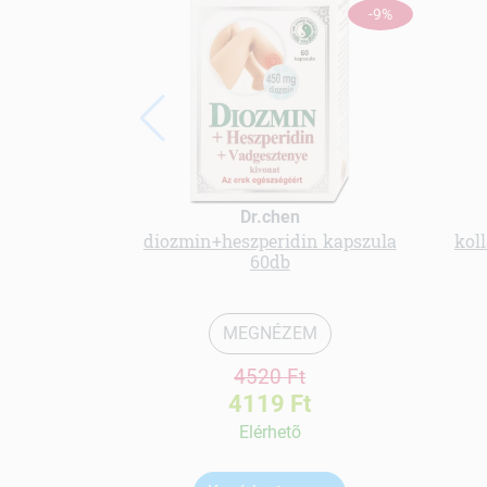
-9%
Dr.chen
diozmin+heszperidin kapszula
koll
60db
MEGNÉZEM
4520 Ft
4119 Ft
Elérhetõ