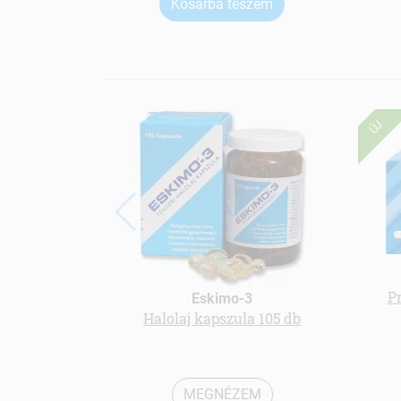
Kosárba teszem
ÚJ
P
Eskimo-3
Halolaj kapszula 105 db
MEGNÉZEM