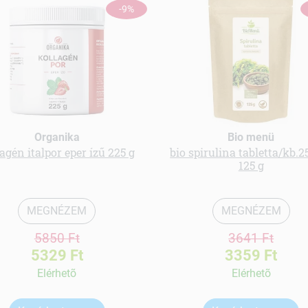
-9%
Organika
Bio menü
agén italpor eper ízű 225 g
bio spirulina tabletta/kb.2
125 g
MEGNÉZEM
MEGNÉZEM
5850 Ft
3641 Ft
5329 Ft
3359 Ft
Elérhetõ
Elérhetõ