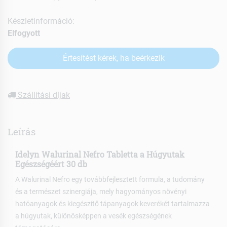
Készletinformáció:
Elfogyott
Értesítést kérek, ha beérkezik
Szállítási díjak
Leírás
Idelyn Walurinal Nefro Tabletta a Húgyutak
Egészségéért
30 db
A Walurinal Nefro egy továbbfejlesztett formula, a tudomány
és a természet szinergiája, mely hagyományos növényi
hatóanyagok és kiegészítő tápanyagok keverékét tartalmazza
a húgyutak, különösképpen a vesék egészségének