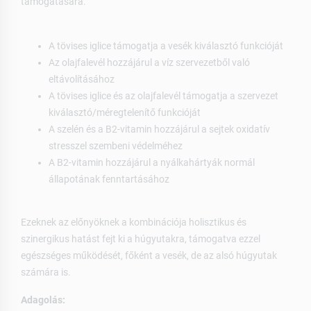
támogatására.
A tövises iglice támogatja a vesék kiválasztó funkcióját
Az olajfalevél hozzájárul a víz szervezetből való
eltávolításához
A tövises iglice és az olajfalevél támogatja a szervezet
kiválasztó/méregtelenítő funkcióját
A szelén és a B2-vitamin hozzájárul a sejtek oxidatív
stresszel szembeni védelméhez
A B2-vitamin hozzájárul a nyálkahártyák normál
állapotának fenntartásához
Ezeknek az előnyöknek a kombinációja holisztikus és
szinergikus hatást fejt ki a húgyutakra, támogatva ezzel
egészséges működését, főként a vesék, de az alsó húgyutak
számára is.
Adagolás: