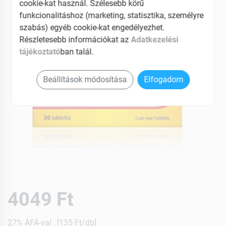
cookie-kat használ. Szélesebb körű
funkcionalitáshoz (marketing, statisztika, személyre
szabás) egyéb cookie-kat engedélyezhet.
Részletesebb információkat az
Adatkezelési
tájékoztató
ban talál.
Beállítások módosítása
Elfogadom
4049 Ft
27% ÁFÁ-val , [135 Ft/db]