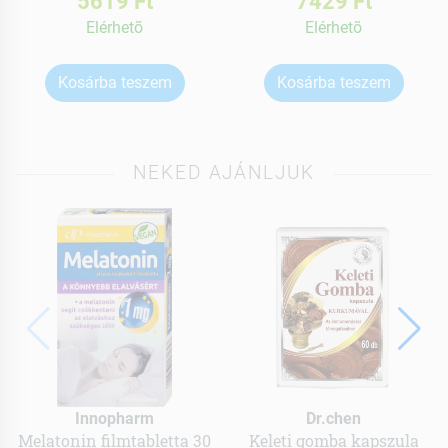
5619 Ft
7429 Ft
Elérhetõ
Elérhetõ
Kosárba teszem
Kosárba teszem
NEKED AJÁNLJUK
Innopharm
Dr.chen
Melatonin filmtabletta 30
Keleti gomba kapszula