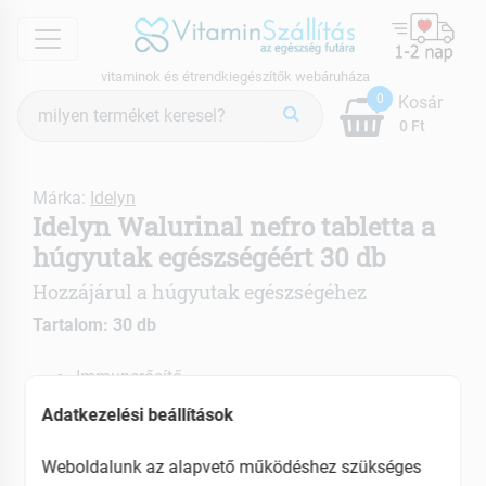
menu
vitaminok és étrendkiegészítők webáruháza
Termék
0
Kosár
keresés
0 Ft
Márka:
Idelyn
Idelyn Walurinal nefro tabletta a
húgyutak egészségéért 30 db
Hozzájárul a húgyutak egészségéhez
Tartalom: 30 db
Immunerősítő
Segíti a vesék kíválasztó funkcióját
Adatkezelési beállítások
EAN: 8596024014502
Weboldalunk az alapvető működéshez szükséges