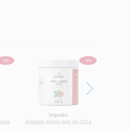
-9%
-9%
Organika
szula
kollagén italpor eper ízű 225 g
Multivitam