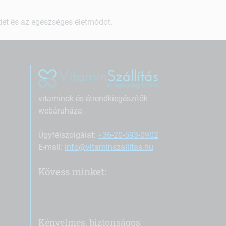
ndet és az egészséges életmódot.
vitaminok és étrendkiegészítők
webáruháza
Ügyfélszolgálat:
+36-20-593-0902
E-mail:
info@vitaminszallitas.hu
Kövess minket:
Kényelmes, biztonságos