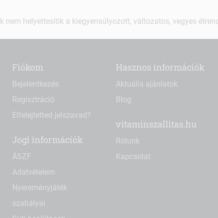
k nem helyettesítik a kiegyensúlyozott, változatos, vegyes étre
Fiókom
Hasznos információk
Bejelentkezés
Aktuális ajánlatok
Regisztráció
Blog
Elfelejtetted jelszavad?
vitaminszallitas.hu
Jogi információk
Rólunk
ÁSZF
Kapcsolat
Adatvételem
Nyereményjáték
szabályai