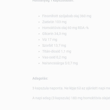
Hatóanyag 1 kapszulában:
Finomított szójabab olaj 360 mg
Zselatin 103 mg
Homoktövis olaj 60 mg RDA:-%
Glicerin 34,3 mg
Víz 17 mg
Szorbit 13,7 mg
Titán-dioxid 1,1 mg
Vas-oxid 0,2 mg
Narancssárga S 0,7 mg
Adagolás:
3 kapszula naponta. Ne lépje túl az ajánlott napi m
A napi adag (3 kapszula) 180 mg homoktövis olajat