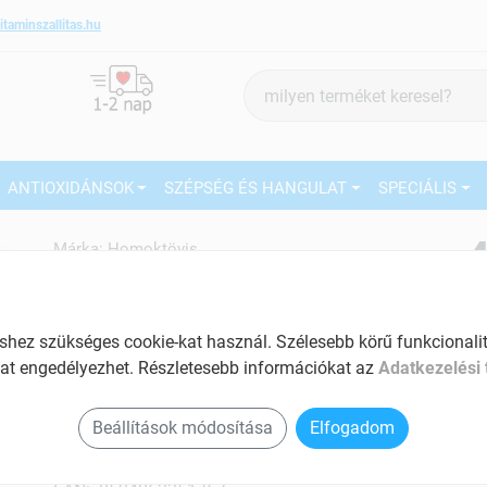
itaminszallitas.hu
Termék
keresés
ANTIOXIDÁNSOK
SZÉPSÉG ÉS HANGULAT
SPECIÁLIS
4
Márka:
Homoktövis
Homoktövis Olaj kapszula 90 db
27
Homoktövis tartalmú immunerősítő
ez szükséges cookie-kat használ. Szélesebb körű funkcionalitá
Tartalom: 90 db
Ké
at engedélyezhet. Részletesebb információkat az
Adatkezelési 
El
Magas C-vitamin tartalmú
Segít a betegségek megelőzésében
Beállítások módosítása
Elfogadom
Energizálja a szervezetet