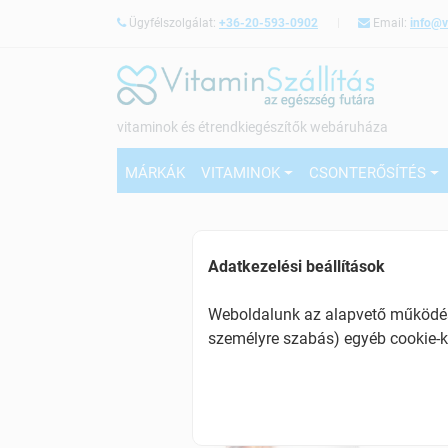
Ügyfélszolgálat:
+36-20-593-0902
Email:
info@v
vitaminok és étrendkiegészítők webáruháza
MÁRKÁK
VITAMINOK
CSONTERŐSÍTÉS
Adatkezelési beállítások
Weboldalunk az alapvető működésh
személyre szabás) egyéb cookie-k