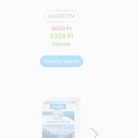
MEGNÉZEM
5850 Ft
5329 Ft
Elérhetõ
Kosárba teszem
Ko