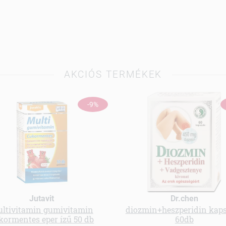
AKCIÓS TERMÉKEK
-9%
Jutavit
Dr.chen
ltivitamin gumivitamin
diozmin+heszperidin kap
kormentes eper ízű 50 db
60db