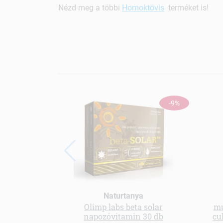
Nézd meg a többi
Homoktövis
terméket is!
-9%
Naturtanya
Olimp labs beta solar
mu
napozóvitamin 30 db
cu