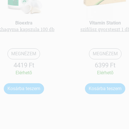
Bioextra
Vitamin Station
khagyma kapszula 100 db
szifilisz gyorsteszt 1 d
MEGNÉZEM
MEGNÉZEM
4419 Ft
6399 Ft
Elérhetõ
Elérhetõ
Kosárba teszem
Kosárba teszem