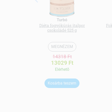
Turbó
Diéta fogyókúrás italpor
Fo
csokoládé 525 g
MEGNÉZEM
14318 Ft
13029 Ft
Elérhetõ
Kosárba teszem