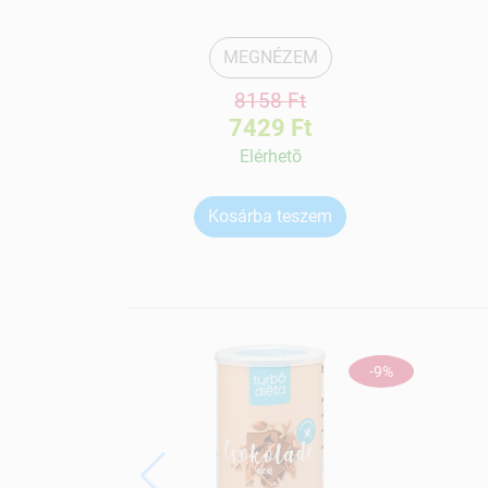
MEGNÉZEM
8158 Ft
7429 Ft
Elérhetõ
Kosárba teszem
-9%