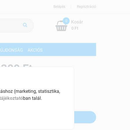
Belépés
Regisztráció
0
Kosár
0 Ft
ÚJDONSÁG
AKCIÓS
309 Ft
% ÁFÁ-val , [48 Ft/db]
shoz (marketing, statisztika,
szletinformáció:
tájékoztató
ban talál.
fogyott
Értesítést kérek, ha beérkezik