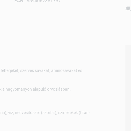
EAN: 8594062351757
fehérjéket, szerves savakat, aminosavakat és
k a hagyományon alapuló orvoslásban.
rin), víz, nedvesítőszer (szorbit), színezékek (titán-