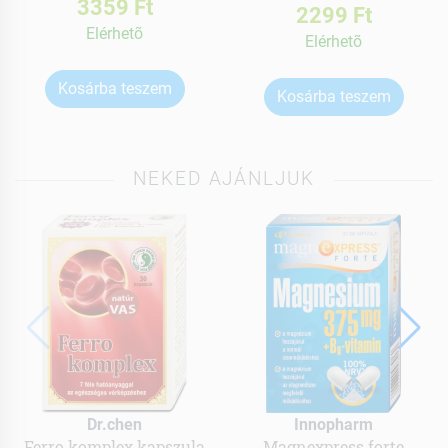
3359 Ft
2299 Ft
Elérhetõ
Elérhetõ
Kosárba teszem
Kosárba teszem
NEKED AJÁNLJUK
Dr.chen
Innopharm
Ferro komplex kapszula
Magnexpress forte