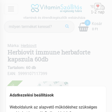
menu
vitaminok és étrendkiegészítők webáruháza
Termék
0
Kosár
keresés
0 Ft
Márka:
Herbiovit
Herbiovit immune herbaforte
kapszula 60db
Tartalom: 60 db
EAN: 5999107117399
ÚJ
Adatkezelési beállítások
Weboldalunk az alapvető működéshez szükséges