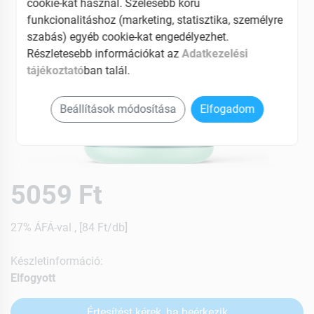
cookie-kat használ. Szélesebb körű
funkcionalitáshoz (marketing, statisztika, személyre
szabás) egyéb cookie-kat engedélyezhet.
Részletesebb információkat az
Adatkezelési
tájékoztató
ban talál.
Beállítások módosítása
Elfogadom
5059 Ft
27% ÁFÁ-val , [84 Ft/db]
Készletinformáció:
Elfogyott
Értesítést kérek, ha beérkezik