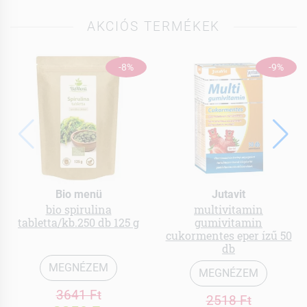
AKCIÓS TERMÉKEK
-8%
-9%
Bio menü
Jutavit
bio spirulina
multivitamin
tabletta/kb.250 db 125 g
gumivitamin
cukormentes eper ízű 50
db
MEGNÉZEM
MEGNÉZEM
3641 Ft
2518 Ft