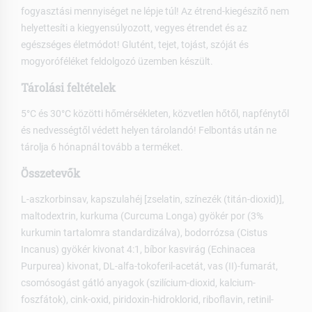
fogyasztási mennyiséget ne lépje túl! Az étrend-kiegészítő nem
helyettesíti a kiegyensúlyozott, vegyes étrendet és az
egészséges életmódot! Glutént, tejet, tojást, szóját és
mogyoróféléket feldolgozó üzemben készült.
Tárolási feltételek
5°C és 30°C közötti hőmérsékleten, közvetlen hőtől, napfénytől
és nedvességtől védett helyen tárolandó! Felbontás után ne
tárolja 6 hónapnál tovább a terméket.
Összetevők
L-aszkorbinsav, kapszulahéj [zselatin, színezék (titán-dioxid)],
maltodextrin, kurkuma (Curcuma Longa) gyökér por (3%
kurkumin tartalomra standardizálva), bodorrózsa (Cistus
Incanus) gyökér kivonat 4:1, bíbor kasvirág (Echinacea
Purpurea) kivonat, DL-alfa-tokoferil-acetát, vas (II)-fumarát,
csomósogást gátló anyagok (szilícium-dioxid, kalcium-
foszfátok), cink-oxid, piridoxin-hidroklorid, riboflavin, retinil-