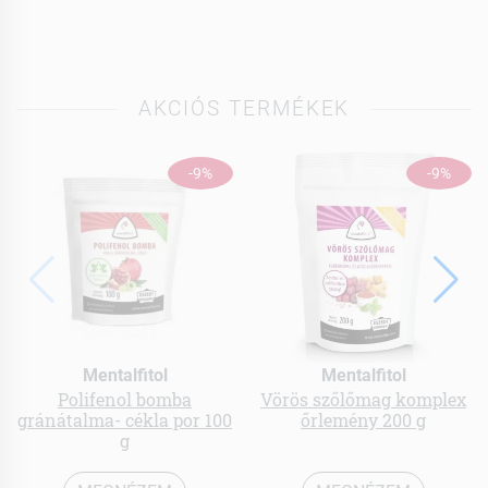
AKCIÓS TERMÉKEK
-9%
-9%
Mentalfitol
Mentalfitol
Polifenol bomba
Vörös szőlőmag komplex
gránátalma- cékla por 100
őrlemény 200 g
g