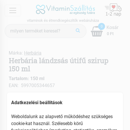
menu
vitaminok és étrendkiegészítők webáruháza
Termék
0
Kosár
keresés
0 Ft
Márka:
Herbária
Herbária lándzsás útifű szirup
150 ml
Tartalom: 150 ml
EAN: 5997005344657
ÚJ
Adatkezelési beállítások
Weboldalunk az alapvető működéshez szükséges
cookie-kat használ. Szélesebb körű