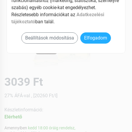
funkcionalitáshoz (marketing, statisztika, személyre
szabás) egyéb cookie-kat engedélyezhet.
Részletesebb információkat az
Adatkezelési
tájékoztató
ban talál.
Beállítások módosítása
Elfogadom
3039 Ft
27% ÁFÁ-val , [20260 Ft/l]
Készletinformáció:
Elérhetõ
Amennyiben
kedd 18:00 óráig rendelsz,