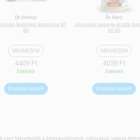
Dr.immun
Dr.Herz
aticum komplex kapszula 60
Ananász-papaya enzim kap
db
60 db
MEGNÉZEM
MEGNÉZEM
4409 Ft
4059 Ft
Elérhetõ
Elérhetõ
Kosárba teszem
Kosárba teszem
k nem helyettesítik a kiegyensúlyozott, változatos, vegyes étre