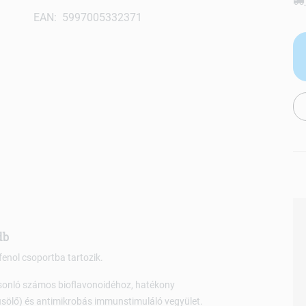
EAN: 5997005332371
db
ifenol csoportba tartozik.
sonló számos bioflavonoidéhoz, hatékony
(vírusölő) és antimikrobás immunstimuláló vegyület.