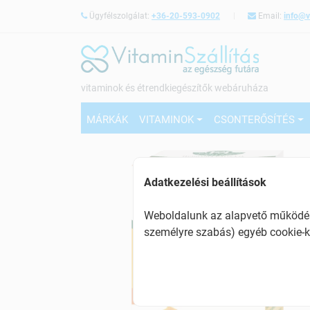
Ügyfélszolgálat:
+36-20-593-0902
Email:
info@v
vitaminok és étrendkiegészítők webáruháza
MÁRKÁK
VITAMINOK
CSONTERŐSÍTÉS
Adatkezelési beállítások
Weboldalunk az alapvető működésh
személyre szabás) egyéb cookie-k