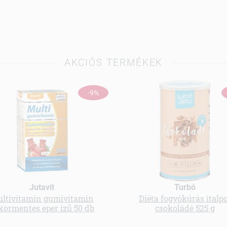
AKCIÓS TERMÉKEK
-9%
Jutavit
Turbó
ltivitamin gumivitamin
Diéta fogyókúrás italp
kormentes eper ízű 50 db
csokoládé 525 g