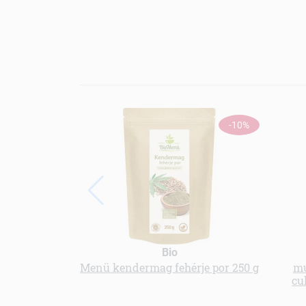
-10%
Bio
Menü kendermag fehérje por 250 g
mu
cu