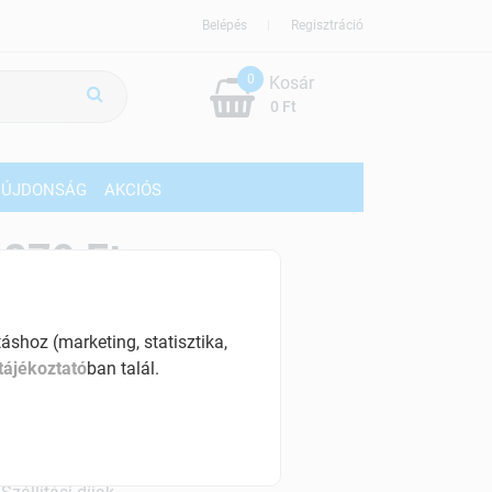
Belépés
Regisztráció
0
Kosár
0 Ft
ÚJDONSÁG
AKCIÓS
879 Ft
% ÁFÁ-val , [32 Ft/db]
shoz (marketing, statisztika,
szletinformáció:
tájékoztató
ban talál.
érhetõ
ennyiben
péntek 18:00 óráig rendelsz,
árható kiszállítás augusztus 11, kedd
.