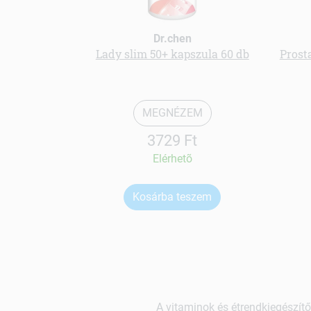
Dr.chen
Lady slim 50+ kapszula 60 db
Prost
MEGNÉZEM
3729 Ft
Elérhetõ
Kosárba teszem
A vitaminok és étrendkiegészítő