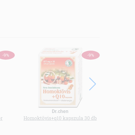
-9%
-9%
Dr.chen
or
Homoktövis+q10 kapszula 30 db
Multivitam