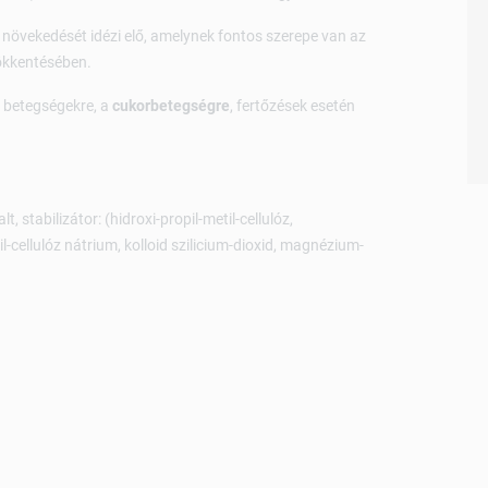
k növekedését idézi elő, amelynek fontos szerepe van az
ökkentésében.
i betegségekre, a
cukorbetegségre
, fertőzések esetén
 stabilizátor: (hidroxi-propil-metil-cellulóz,
il-cellulóz nátrium, kolloid szilicium-dioxid, magnézium-