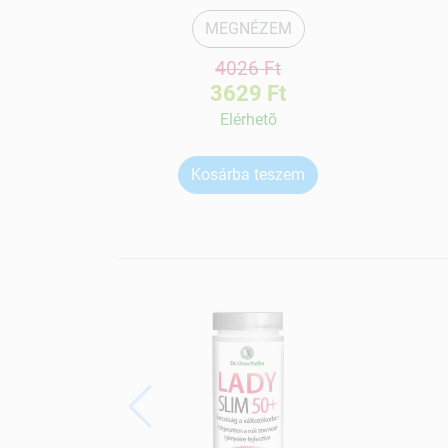
MEGNÉZEM
4026 Ft
3629 Ft
Elérhetõ
Kosárba teszem