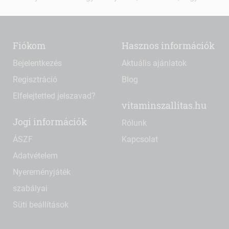
Fiókom
Hasznos információk
Bejelentkezés
Aktuális ajánlatok
Regisztráció
Blog
Elfelejtetted jelszavad?
vitaminszallitas.hu
Jogi információk
Rólunk
ÁSZF
Kapcsolat
Adatvételem
Nyereményjáték
szabályai
Süti beállítások