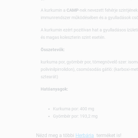
A kurkumin a
CAMP
-nek nevezett fehérje szintjéne
immunrendszer működésében és a gyulladások cs
A kurkumin ezért pozitívan hat a gyulladásos ízület
és magas koleszterin szint esetén.
Összetevők:
kurkuma por, gyömbér por, tömegnövelő szer: isomalt,
polivinilpirrolidon), csomósodás gátló: (karboxi-met
sztearát)
Hatóanyagok:
Kurkuma por: 400 mg
Gyömbér por: 193,2 mg
Nézd meg a többi
Herbária
terméket is!