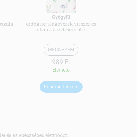
Caleid
Gyógyfű
prebioti
szula
érdoktor teakeverék visszér és
ödéma kezelésére 50 g
MEGNÉZEM
989 Ft
Elérhetõ
Kosárba teszem
Ko
ndet és az egészséges életmódot.