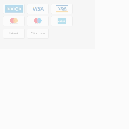
Utánvét
Előre utalás