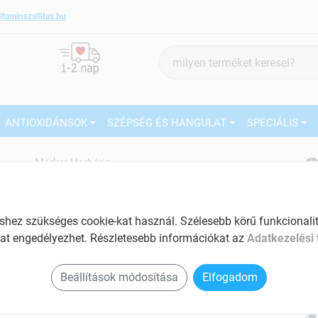
itaminszallitas.hu
Termék
keresés
ANTIOXIDÁNSOK
SZÉPSÉG ÉS HANGULAT
SPECIÁLIS
3
Márka:
Herbária
Herbária Kurkuma-gyömbér
tabletta 120 db
27
Kurkumin tartalmú antioxidáns tabletta
ez szükséges cookie-kat használ. Szélesebb körű funkcionalitá
Ké
at engedélyezhet. Részletesebb információkat az
Adatkezelési 
Tartalom: 120 db
El
Antibakteriális hatású
Beállítások módosítása
Elfogadom
Am
Gyulladáscsökkentő
a v
Koleszterinszint csökkentő hatású