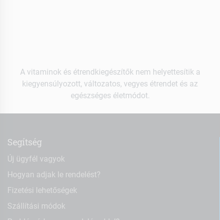
A vitaminok és étrendkiegészítők nem helyettesítik a
kiegyensúlyozott, változatos, vegyes étrendet és az
egészséges életmódot.
Segítség
Új ügyfél vagyok
Hogyan adjak le rendelést?
Fizetési lehetőségek
Szállítási módok