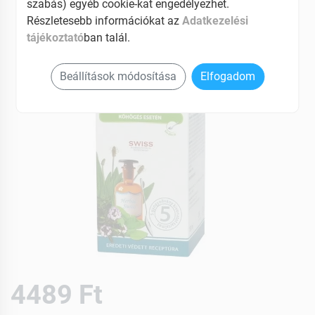
szabás) egyéb cookie-kat engedélyezhet.
Részletesebb információkat az
Adatkezelési
tájékoztató
ban talál.
Beállítások módosítása
Elfogadom
4489 Ft