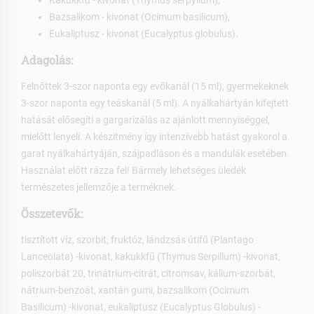
Kakukkfű - kivonat (Thymus serpyllum),
Bazsalikom - kivonat (Ocimum basilicum),
Eukaliptusz - kivonat (Eucalyptus globulus).
Adagolás:
Felnőttek 3-szor naponta egy evőkanál (15 ml), gyermekeknek
3-szor naponta egy teáskanál (5 ml). A nyálkahártyán kifejtett
hatását elősegíti a gargarizálás az ajánlott mennyiséggel,
mielőtt lenyeli. A készítmény így intenzívebb hatást gyakorol a
garat nyálkahártyáján, szájpadláson és a mandulák esetében.
Használat előtt rázza fel! Bármely lehetséges üledék
természetes jellemzője a terméknek.
Összetevők:
tisztított víz, szorbit, fruktóz, lándzsás útifű (Plantago
Lanceolata) -kivonat, kakukkfű (Thymus Serpillum) -kivonat,
poliszorbát 20, trinátrium-citrát, citromsav, kálium-szorbát,
nátrium-benzoát, xantán gumi, bazsalikom (Ocimum
Basilicum) -kivonat, eukaliptusz (Eucalyptus Globulus) -