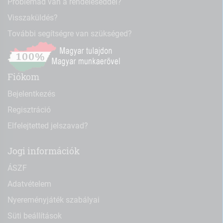
Problémád van a rendeléseddel?
Visszaküldés?
További segítségre van szükséged?
Fiókom
Bejelentkezés
Regisztráció
Elfelejtetted jelszavad?
Jogi információk
ÁSZF
Adatvételem
Nyereményjáték szabályai
Süti beállítások