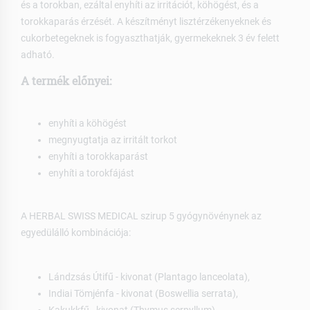
és a torokban, ezáltal enyhíti az irritációt, köhögést, és a
torokkaparás érzését. A készítményt lisztérzékenyeknek és
cukorbetegeknek is fogyaszthatják, gyermekeknek 3 év felett
adható.
A termék előnyei:
enyhíti a köhögést
megnyugtatja az irritált torkot
enyhíti a torokkaparást
enyhíti a torokfájást
A HERBAL SWISS MEDICAL szirup 5 gyógynövénynek az
egyedülálló kombinációja:
Lándzsás Útifű - kivonat (Plantago lanceolata),
Indiai Tömjénfa - kivonat (Boswellia serrata),