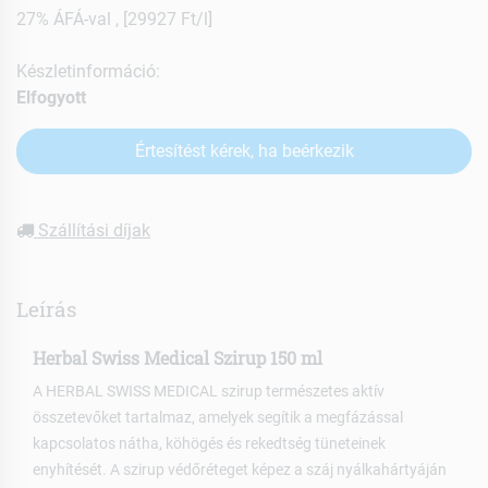
27% ÁFÁ-val , [29927 Ft/l]
Készletinformáció:
Elfogyott
Értesítést kérek, ha beérkezik
Szállítási díjak
Leírás
Herbal Swiss Medical Szirup 150 ml
A HERBAL SWISS MEDICAL szirup természetes aktív
összetevőket tartalmaz, amelyek segítik a megfázással
kapcsolatos nátha, köhögés és rekedtség tüneteinek
enyhítését. A szirup védőréteget képez a száj nyálkahártyáján