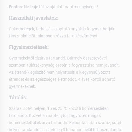
Fontos:
Ne lépje túl az ajánlott napi mennyiséget!
Használati javaslatok:
Cukorbetegek, terhes és szoptató anyák is fogyaszthatják.
Használat előtt alaposan rázza fel a készítményt.
Figyelmeztetések:
Gyermekektől elzárva tartandó. Bármely összetevővel
szembeni túlérzékenység esetén a fogyasztása nem javasolt.
Az étrend-kiegészítő nem helyettesíti a kiegyensúlyozott
étrendet és az egészséges életmódot. 4 éves kortól adható
gyermekeknek.
Tárolás:
Száraz, sötét helyen, 15 és 25 °C közötti hőmérsékleten
tárolandó. Közvetlen napfénytől, fagytól és magas
hőmérséklettől elzárva tartandó. Felbontás után száraz, sötét
helyen tárolandó és lehetőleg 3 hónapon belül felhasználandó.