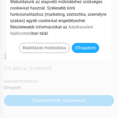
Weboldalunk az alapvető működéshez szükséges
cookie-kat használ. Szélesebb körű
funkcionalitáshoz (marketing, statisztika, személyre
szabás) egyéb cookie-kat engedélyezhet.
Részletesebb információkat az
Adatkezelési
tájékoztató
ban talál.
Beállítások módosítása
Elfogadom
8219 Ft
27% ÁFÁ-val , [27397 Ft/l]
Készletinformáció:
Elfogyott
Értesítést kérek, ha beérkezik