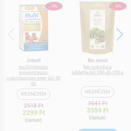
-9%
-8%
Jutavit
Bio menü
multivitamin
bio spirulina
gumivitamin
tabletta/kb.250 db 125 g
cukormentes eper ízű 50
db
MEGNÉZEM
MEGNÉZEM
3641 Ft
2518 Ft
3359 Ft
2299 Ft
Elérhetõ
Elérhetõ