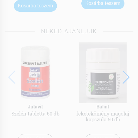
Kosárba teszem
Kosárba teszem
NEKED AJÁNLJUK
Jutavit
Bálint
Szelén tabletta 60 db
feketekömény magolaj
kapszula 50 db