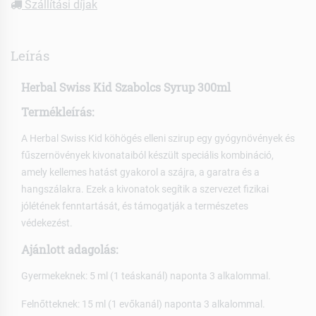
Szállítási díjak
Leírás
Herbal Swiss Kid Szabolcs Syrup 300ml
Termékleírás:
A Herbal Swiss Kid köhögés elleni szirup egy gyógynövények és
fűszernövények kivonataiból készült speciális kombináció,
amely kellemes hatást gyakorol a szájra, a garatra és a
hangszálakra. Ezek a kivonatok segítik a szervezet fizikai
jólétének fenntartását, és támogatják a természetes
védekezést.
Ajánlott adagolás:
Gyermekeknek: 5 ml (1 teáskanál) naponta 3 alkalommal.
Felnőtteknek: 15 ml (1 evőkanál) naponta 3 alkalommal.