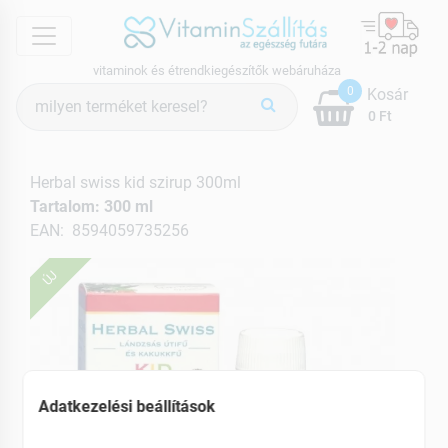
menu
vitaminok és étrendkiegészítők webáruháza
Termék
0
Kosár
keresés
0 Ft
Herbal swiss kid szirup 300ml
Tartalom: 300 ml
EAN: 8594059735256
ÚJ
Adatkezelési beállítások