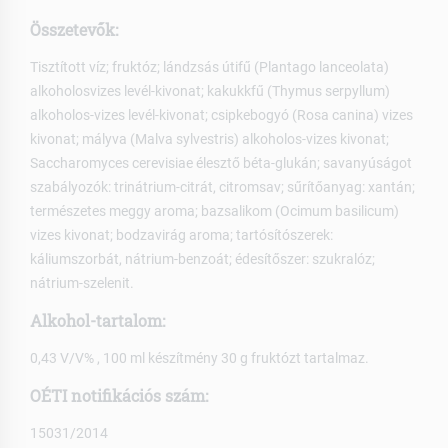
Összetevők:
Tisztított víz; fruktóz; lándzsás útifű (Plantago lanceolata)
alkoholosvizes levél-kivonat; kakukkfű (Thymus serpyllum)
alkoholos-vizes levél-kivonat; csipkebogyó (Rosa canina) vizes
kivonat; mályva (Malva sylvestris) alkoholos-vizes kivonat;
Saccharomyces cerevisiae élesztő béta-glukán; savanyúságot
szabályozók: trinátrium-citrát, citromsav; sűrítőanyag: xantán;
természetes meggy aroma; bazsalikom (Ocimum basilicum)
vizes kivonat; bodzavirág aroma; tartósítószerek:
káliumszorbát, nátrium-benzoát; édesítőszer: szukralóz;
nátrium-szelenit.
Alkohol-tartalom:
0,43 V/V% , 100 ml készítmény 30 g fruktózt tartalmaz.
OÉTI notifikációs szám:
15031/2014