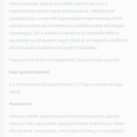
immunrendszer állandó készenléti szinten tartása, a
nyálkahártyát alkotó sejtek osztódásának, fejlődésének
szabályozása, a maradék tápanyagok megemésztése, rövid
szénláncú zsírsavak termelése (ez a bélhámsejtek elsődleges
tápanyaga). Ezt a sokrétű funkciót és az optimális bélflóra
egyensúlyt az almapektin segíti, mivel az almapektin a bélflórát
alkotó hasznos baktériumok egyik fő tápláléka.
Fogyasztása életkortól függetlenül, folyamatosan javasolt
Napi ajánlott bevitel:
0,4 ml testtömeg kilogrammonként (75 kg-os embernek napi
30ml)
Összetevői:
fulvosav, védett arginin (arginin-fulvosav komplex), parajdi
sóiszap kelát, almapektin, gyógynövények (máriatövis, fekete
áfonya levél, mezei sóska, ánizs, édes kömény, orvosi székfű).