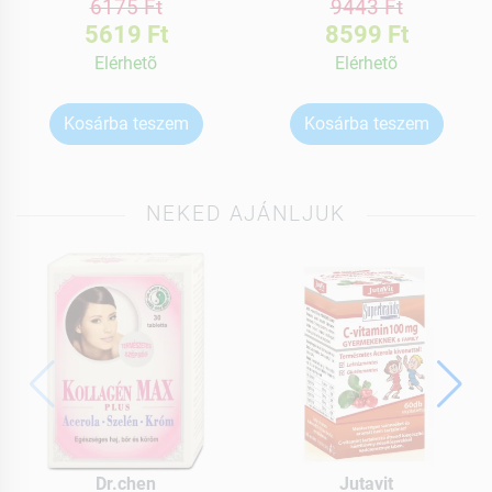
6175 Ft
9443 Ft
5619 Ft
8599 Ft
Elérhetõ
Elérhetõ
Kosárba teszem
Kosárba teszem
NEKED AJÁNLJUK
Dr.chen
Jutavit