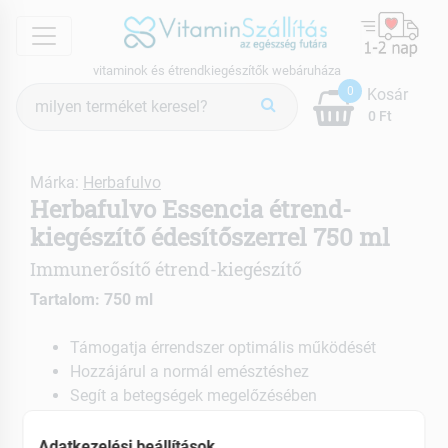
menu
vitaminok és étrendkiegészítők webáruháza
Termék
0
Kosár
keresés
0 Ft
Márka:
Herbafulvo
Herbafulvo Essencia étrend-
kiegészítő édesítőszerrel 750 ml
Immunerősítő étrend-kiegészítő
Tartalom: 750 ml
Támogatja érrendszer optimális működését
Hozzájárul a normál emésztéshez
Segít a betegségek megelőzésében
EAN: 5999860512004
Adatkezelési beállítások