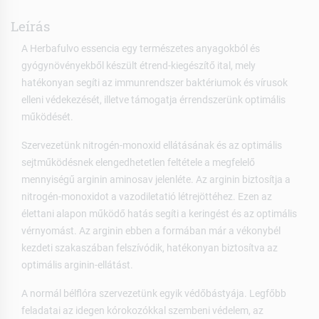
Leírás
A Herbafulvo essencia egy természetes anyagokból és
gyógynövényekből készült étrend-kiegészítő ital, mely
hatékonyan segíti az immunrendszer baktériumok és vírusok
elleni védekezését, illetve támogatja érrendszerünk optimális
működését.
Szervezetünk nitrogén-monoxid ellátásának és az optimális
sejtműködésnek elengedhetetlen feltétele a megfelelő
mennyiségű arginin aminosav jelenléte. Az arginin biztosítja a
nitrogén-monoxidot a vazodiletatió létrejöttéhez. Ezen az
élettani alapon működő hatás segíti a keringést és az optimális
vérnyomást. Az arginin ebben a formában már a vékonybél
kezdeti szakaszában felszívódik, hatékonyan biztosítva az
optimális arginin-ellátást.
A normál bélflóra szervezetünk egyik védőbástyája. Legfőbb
feladatai az idegen kórokozókkal szembeni védelem, az