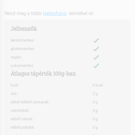
Nézd meg a többi
Herbafulvo
terméket is!
Jellemzők
laktózmentes:
gluténmentes:
vegán:
cukormentes:
Átlagos tápérték 100g-ban
kcal:
0 kcal
zsír:
2 g
ebből telített zsírsavak:
0 g
szénhidrát:
0 g
ebből cukrok:
0 g
ebből poliolok:
0 g