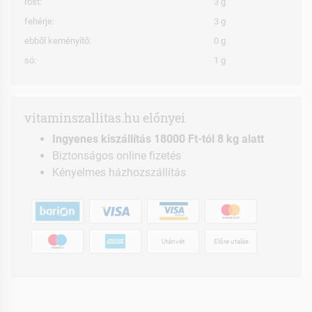
rost:
3 g
fehérje:
3 g
ebből keményítő:
0 g
só:
1 g
vitaminszallitas.hu előnyei
Ingyenes kiszállítás 18000 Ft-tól 8 kg alatt
Biztonságos online fizetés
Kényelmes házhozszállítás
Utánvét
Előre utalás