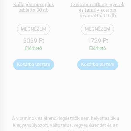
Kollagén max plus
C-vitamin 100mg gyerek
tabletta 30 db
és family acerola
kivonattal 60 db
MEGNÉZEM
MEGNÉZEM
3039 Ft
1729 Ft
Elérhetõ
Elérhetõ
Kosárba teszem
Kosárba teszem
A vitaminok és étrendkiegészítők nem helyettesítik a
kiegyensúlyozott, változatos, vegyes étrendet és az