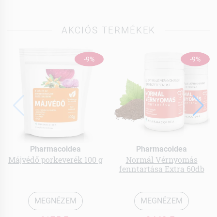
AKCIÓS TERMÉKEK
-9%
-9%
Pharmacoidea
Pharmacoidea
Májvédő porkeverék 100 g
Normál Vérnyomás
fenntartása Extra 60db
MEGNÉZEM
MEGNÉZEM