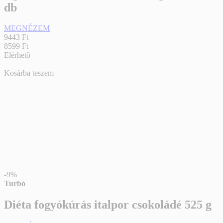
db
MEGNÉZEM
9443 Ft
8599 Ft
Elérhetõ
Kosárba teszem
-9%
Turbó
Diéta fogyókúrás italpor csokoládé 525 g