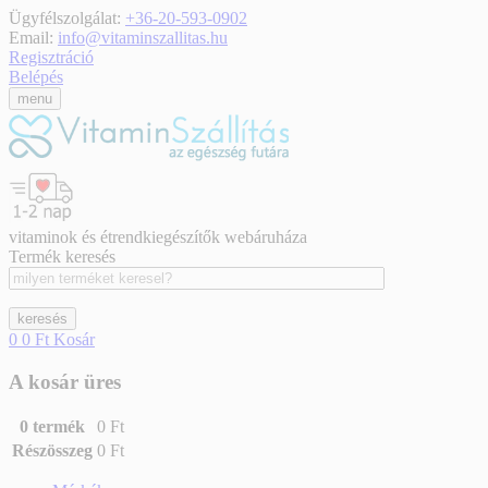
Ügyfélszolgálat:
+36-20-593-0902
Email:
info@vitaminszallitas.hu
Regisztráció
Belépés
menu
vitaminok és étrendkiegészítők webáruháza
Termék keresés
keresés
0
0 Ft
Kosár
A kosár üres
0
termék
0 Ft
Részösszeg
0 Ft