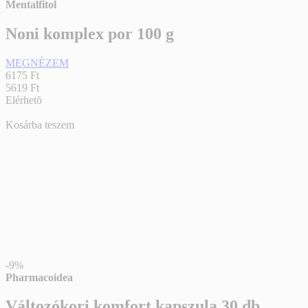
Mentalfitol
Noni komplex por 100 g
MEGNÉZEM
6175 Ft
5619 Ft
Elérhetõ
Kosárba teszem
-9%
Pharmacoidea
Változókori komfort kapszula 30 db