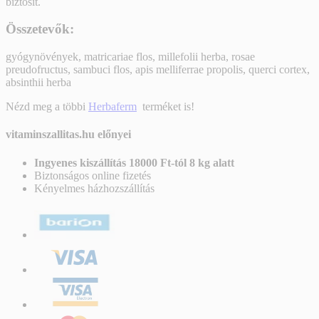
biztosít.
Összetevők
:
gyógynövények, matricariae flos, millefolii herba, rosae
preudofructus, sambuci flos, apis melliferrae propolis, querci cortex,
absinthii herba
Nézd meg a többi
Herbaferm
terméket is!
vitaminszallitas.hu előnyei
Ingyenes kiszállítás 18000 Ft-tól 8 kg alatt
Biztonságos online fizetés
Kényelmes házhozszállítás