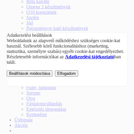
Béta karotin
Omega 3 készítmények
Q10 koenzimek
Szelén
Jód
Pajzsmirigyre ható készítmények
Szépség és hangulat
Adatkezelési beállítások
Hajerősítő, körömerősítő, bőrápoló vitaminok
Weboldalunk az alapvető működéshez szükséges cookie-kat
Hangulatjavító, stresszoldó vitaminok
használ. Szélesebb körű funkcionalitáshoz (marketing,
Szépségvitaminok
statisztika, személyre szabás) egyéb cookie-kat engedélyezhet.
Magnézium pótlás
Részletesebb információkat az
Adatkezelési tájékoztató
ban
Immunerősítők
talál.
Kálium
Vaspótlás
Beállítások módosítása
Elfogadom
Súlycsökkentés
Speciális
Fülre, fülfájásra
Szemre
Orra
Fájdalomcsillapítás
Emésztés támogatása
Keringésre
Újdonság
Akciós