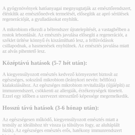
A gyógynövények hatóanyagai megnyugtatják az emésztőrendszert,
élénkítik az emésztőnedvek termelését, elősegítik az apró sérülések
regenerációját, a gyulladásokat enyhítik.
A mikrobiom elkezdi a bélrendszer újratelepítését, a vastagbélben a
rostok lebomlását. Az emésztés javulása elősegíti a regenerációt, a
széklet ürítése könnyű és kiszámítható lesz, a felfúvódások
csillapodnak, a hasmenések enyhülnek. Az emésztés javulása miatt
az alvás pihentető lesz.
Középtávú hatások (5-7 hét után):
A kiegyensúlyozott emésztés kedvező környezetet biztosít az
egészséges, sokszínű mikrobiom (leánykori nevén: bélflóra)
kialakulásához. Az egészséges mikrobiom revitalizálja (újjáépíti) az
immunrendszert, csökkenti az allergiák, érzékenységek tüneteit.
Ezzel egy időben a szervezet stressztűrő képessége megemelkedik.
Hosszú távú hatások (3-6 hónap után):
Az egészségesen működő, kiegyensúlyozott emésztés miatt a
testsúly az ideálishoz tér vissza (a túlsúlyos fogy, az alultáplált
hízik). Az egészséges emésztés erős, hatékony immunrendszert