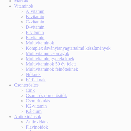
Márkák
Vitaminok
A-vitamin
B-vitamin
C-vitamin
D-vitamin
E-vitamin
K-vitamin
Multivitaminok
Komplex ásványianyagtartalmú készítmények
Multivitamin csomagok
Multivitamin gyerekeknek
Multivitaminok 50 év felett
Multivitaminok felnőtteknek
Nőknek
Férfiaknak
Csonterősítés
Cink
Csont- és porcerősítők
Csontritkulás
K2-vitamin
Kálcium
Antioxidánsok
Antioxidáns
Flavinoidok