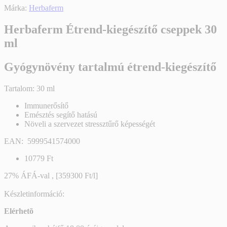
Márka:
Herbaferm
Herbaferm Étrend-kiegészítő cseppek 30
ml
Gyógynövény tartalmú étrend-kiegészítő
Tartalom: 30 ml
Immunerősítő
Emésztés segítő hatású
Növeli a szervezet stressztűrő képességét
EAN: 5999541574000
10779 Ft
27% ÁFÁ-val , [359300 Ft/l]
Készletinformáció:
Elérhetõ