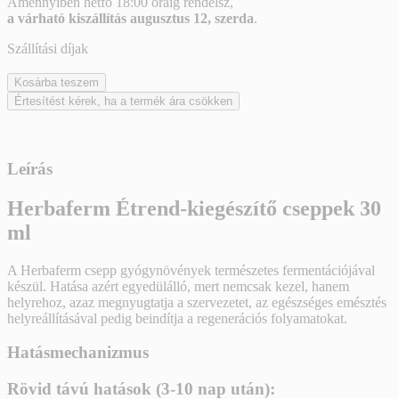
Amennyiben
hétfő 18:00 óráig rendelsz,
a várható kiszállítás augusztus 12, szerda
.
Szállítási díjak
Kosárba teszem
Értesítést kérek, ha a termék ára csökken
Leírás
Herbaferm Étrend-kiegészítő cseppek 30
ml
A Herbaferm csepp gyógynövények természetes fermentációjával
készül. Hatása azért egyedülálló, mert nemcsak kezel, hanem
helyrehoz, azaz megnyugtatja a szervezetet, az egészséges emésztés
helyreállításával pedig beindítja a regenerációs folyamatokat.
Hatásmechanizmus
Rövid távú hatások (3-10 nap után):