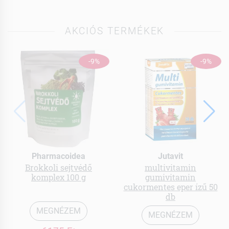
AKCIÓS TERMÉKEK
-9%
-9%
Pharmacoidea
Jutavit
Brokkoli sejtvédő
multivitamin
komplex 100 g
gumivitamin
cukormentes eper ízű 50
db
MEGNÉZEM
MEGNÉZEM