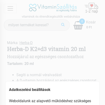
menu
vitaminok és étrendkiegészítők webáruháza
Termék
0
Kosár
keresés
0 Ft
Márka:
Herba-D
Herba-D K2+d3 vitamin 20 ml
Hozzájárul az egészséges csontozathoz
Tartalom: 20 ml
Segíti a normál véralvadást
A D-vitamin hozzájárul az egészséges csontozat,
az egészséges izomfunkció és a normál fogazat
Adatkezelési beállítások
fenntartásához
Weboldalunk az alapvető működéshez szükséges
EAN: 5999886522025