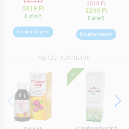
6175 Ft
2518 Ft
5619 Ft
2299 Ft
Elérhetõ
Elérhetõ
Kosárba teszem
Kosárba teszem
NEKED AJÁNLJUK
ÚJ
Arquebusade svájci
Walmark