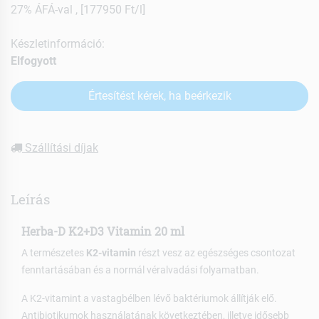
27% ÁFÁ-val , [177950 Ft/l]
Készletinformáció:
Elfogyott
Értesítést kérek, ha beérkezik
Szállítási díjak
Leírás
Herba-D K2+D3 Vitamin 20 ml
A természetes
K2-vitamin
részt vesz az egészséges csontozat
fenntartásában és a normál véralvadási folyamatban.
A K2-vitamint a vastagbélben lévő baktériumok állítják elő.
Antibiotikumok használatának következtében, illetve idősebb