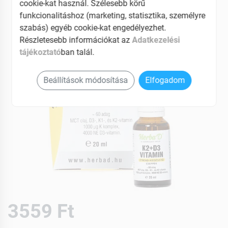
cookie-kat használ. Szélesebb körű
funkcionalitáshoz (marketing, statisztika, személyre
szabás) egyéb cookie-kat engedélyezhet.
Részletesebb információkat az
Adatkezelési
tájékoztató
ban talál.
Beállítások módosítása
Elfogadom
3559 Ft