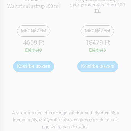
gyógynövényes elixír 100
Walurinal szirup 150 ml
ml
MEGNÉZEM
MEGNÉZEM
4659 Ft
18479 Ft
Elérhetõ
Elérhetõ
Kosárba teszem
Kosárba teszem
A vitaminok és étrendkiegészítők nem helyettesítik a
kiegyensúlyozott, változatos, vegyes étrendet és az
egészséges életmódot.