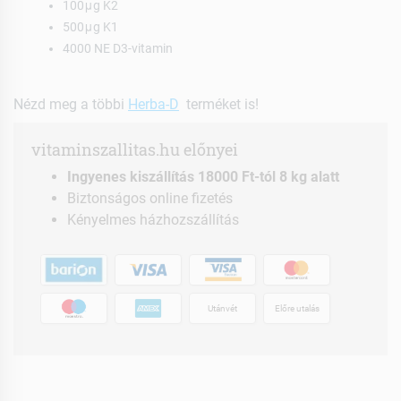
100μg K2
500μg K1
4000 NE D3-vitamin
Nézd meg a többi
Herba-D
terméket is!
vitaminszallitas.hu előnyei
Ingyenes kiszállítás 18000 Ft-tól 8 kg alatt
Biztonságos online fizetés
Kényelmes házhozszállítás
Utánvét
Előre utalás