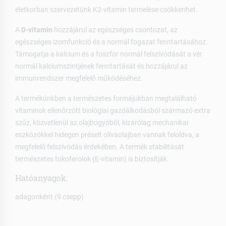
életkorban szervezetünk K2-vitamin termelése csökkenhet.
A
D-vitamin
hozzájárul az egészséges csontozat, az
egészséges izomfunkció és a normál fogazat fenntartásához.
Támogatja a kalcium és a foszfor normál felszívódását a vér
normál kalciumszintjének fenntartását és hozzájárul az
immunrendszer megfelelő működéséhez.
A termékünkben a természetes formájukban megtalálható
vitaminok ellenőrzött biológiai gazdálkodásból származó extra
szűz, közvetlenül az olajbogyóból, kizárólag mechanikai
eszközökkel hidegen préselt olívaolajban vannak feloldva, a
megfelelő felszívódás érdekében. A termék stabilitását
természetes tokoferolok (E-vitamin) is biztosítják.
Hatóanyagok:
adagonként (9 csepp)