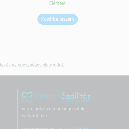
Elérhetõ
Kosárba teszem
Ko
ndet és az egészséges életmódot.
vitaminok és étrendkiegészítők
webáruháza