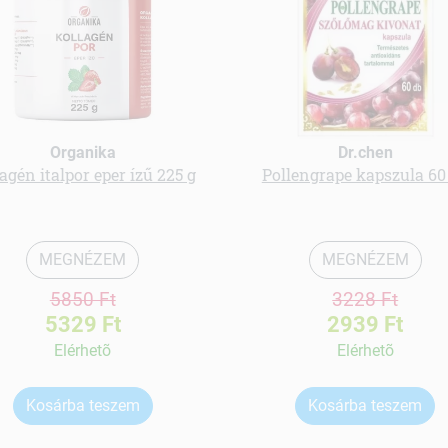
Organika
Dr.chen
agén italpor eper ízű 225 g
Pollengrape kapszula 60
MEGNÉZEM
MEGNÉZEM
5850 Ft
3228 Ft
5329 Ft
2939 Ft
Elérhetõ
Elérhetõ
Kosárba teszem
Kosárba teszem