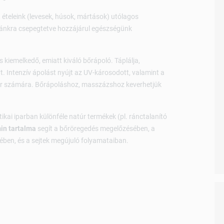
 ételeink (levesek, húsok, mártások) utólagos
átánkra csepegtetve hozzájárul egészségünk
is kiemelkedő, emiatt kiváló bőrápoló. Táplálja,
yt. Intenzív ápolást nyújt az UV-károsodott, valamint a
 bőr számára. Bőrápoláshoz, masszázshoz keverhetjük
ai iparban különféle natúr termékek (pl. ránctalanító
in tartalma
segít a bőröregedés megelőzésében, a
ében, és a sejtek megújuló folyamataiban.