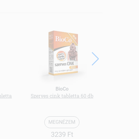
BioCo
letta
Szerves cink tabletta 60 db
Gyömbé
MEGNÉZEM
3239 Ft