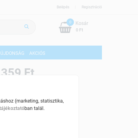
Belépés
Regisztráció
0
Kosár
0 Ft
ÚJDONSÁG
AKCIÓS
359 Ft
% ÁFÁ-val , [33975 Ft/l]
shoz (marketing, statisztika,
szletinformáció:
tájékoztató
ban talál.
érhetõ
ennyiben
péntek 18:00 óráig rendelsz,
árható kiszállítás augusztus 11, kedd
.