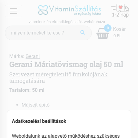
menu
vitaminok és étrendkiegészítők webáruháza
Termék
0
Kosár
keresés
0 Ft
Márka:
Gerani
Gerani Máriatövismag olaj 50 ml
Szervezet méregtelenítő funkciójának
támogatására
Tartalom: 50 ml
Májsejt építő
Gyulladáscsökkentő hatású
Megkönnyíti a szervezet egészséges
Adatkezelési beállítások
méregtelenítését
Weboldalunk az alapvető működéshez szükséges