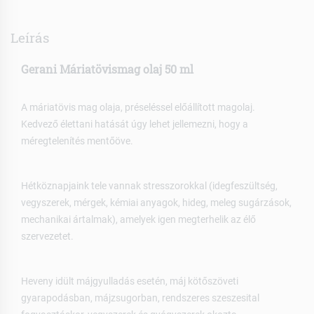
Leírás
Gerani Máriatövismag olaj 50 ml
A máriatövis mag olaja, préseléssel előállított magolaj.
Kedvező élettani hatását úgy lehet jellemezni, hogy a
méregtelenítés mentőöve.
Hétköznapjaink tele vannak stresszorokkal (idegfeszültség,
vegyszerek, mérgek, kémiai anyagok, hideg, meleg sugárzások,
mechanikai ártalmak), amelyek igen megterhelik az élő
szervezetet.
Heveny idült májgyulladás esetén, máj kötőszöveti
gyarapodásban, májzsugorban, rendszeres szeszesital