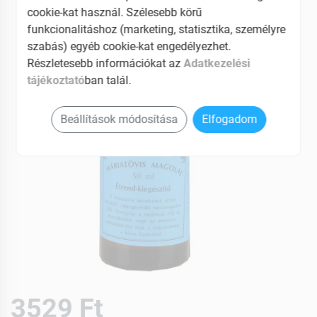
EAN: 5999882936123
cookie-kat használ. Szélesebb körű
funkcionalitáshoz (marketing, statisztika, személyre
szabás) egyéb cookie-kat engedélyezhet.
Részletesebb információkat az
Adatkezelési
tájékoztató
ban talál.
Beállítások módosítása
Elfogadom
3529 Ft