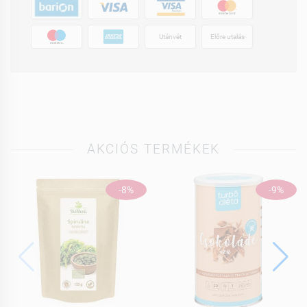
Utánvét
Előre utalás
AKCIÓS TERMÉKEK
-8%
-9%