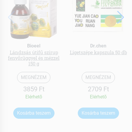
Bioeel
Dr.chen
Lándzsás útifű szirup
Ligetszépe kapszula 50 db
fenyőrüggyel és mézzel
150 g
MEGNÉZEM
MEGNÉZEM
3859 Ft
2709 Ft
Elérhetõ
Elérhetõ
Kosárba teszem
Kosárba teszem