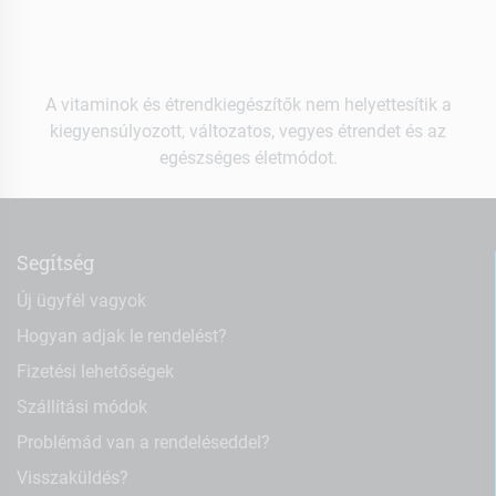
A vitaminok és étrendkiegészítők nem helyettesítik a
kiegyensúlyozott, változatos, vegyes étrendet és az
egészséges életmódot.
Segítség
Új ügyfél vagyok
Hogyan adjak le rendelést?
Fizetési lehetőségek
Szállítási módok
Problémád van a rendeléseddel?
Visszaküldés?