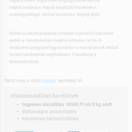
fogyasztáskor, vegyszerek és gyógyszerek okozta
májkárosodáskor, májrák kiegészítő kezelésekor,
szabadgyökfogó, zsírmáj kezelésére. Májsejt építő.
Általános alkalmazásának területén különböző böjt kúrák
esetén a méregtelenítés megkönnyítésére, tartós, ill.
rendszeres gyógyszerfogyasztáskor a maradványok testből
történő kiürítésének segíthetésére. Fokozhatja a
fehérjeszintézist.
Nézd meg a többi
Gerani
terméket is!
vitaminszallitas.hu előnyei
Ingyenes kiszállítás 18000 Ft-tól 8 kg alatt
Biztonságos online fizetés
Kényelmes házhozszállítás