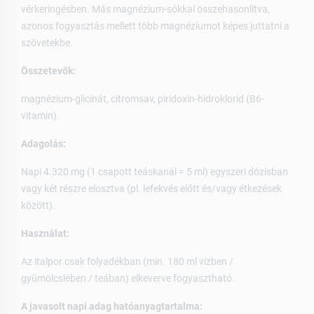
vérkeringésben. Más magnézium-sókkal összehasonlítva,
azonos fogyasztás mellett több magnéziumot képes juttatni a
szövetekbe.
Összetevők:
magnézium-glicinát, citromsav, piridoxin-hidroklorid (B6-
vitamin).
Adagolás:
Napi 4.320 mg (1 csapott teáskanál = 5 ml) egyszeri dózisban
vagy két részre elosztva (pl. lefekvés előtt és/vagy étkezések
között).
Használat:
Az italpor csak folyadékban (min. 180 ml vízben /
gyümölcslében / teában) elkeverve fogyasztható.
A javasolt napi adag hatóanyagtartalma: