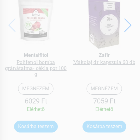
Mentalfitol
Zafír
Polifenol bomba
Mákolaj dr kapszula 60 db
gránátalma- cékla por 100
g
MEGNÉZEM
MEGNÉZEM
6029 Ft
7059 Ft
Elérhetõ
Elérhetõ
Kosárba teszem
Kosárba teszem