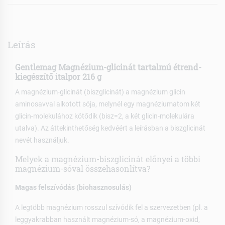
Leírás
Gentlemag Magnézium-glicinát tartalmú étrend-
kiegészítő italpor 216 g
A magnézium-glicinát (biszglicinát) a magnézium glicin
aminosavval alkotott sója, melynél egy magnéziumatom két
glicin-molekulához kötődik (bisz=2, a két glicin-molekulára
utalva). Az áttekinthetőség kedvéért a leírásban a biszglicinát
nevét használjuk.
Melyek a magnézium-biszglicinát előnyei a többi
magnézium-sóval összehasonlítva?
Magas felszívódás (biohasznosulás)
A legtöbb magnézium rosszul szívódik fel a szervezetben (pl. a
leggyakrabban használt magnézium-só, a magnézium-oxid,