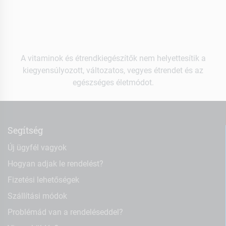
A vitaminok és étrendkiegészítők nem helyettesítik a
kiegyensúlyozott, változatos, vegyes étrendet és az
egészséges életmódot.
Segítség
Új ügyfél vagyok
Hogyan adjak le rendelést?
Fizetési lehetőségek
Szállítási módok
Problémád van a rendeléseddel?