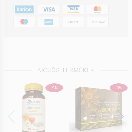
Utánvét
Előre utalás
AKCIÓS TERMÉKEK
-9%
-9%