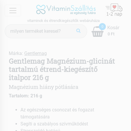
menu
vitaminok és étrendkiegészítők webáruháza
Termék
0
Kosár
keresés
0 Ft
Márka:
Gentlemag
Gentlemag Magnézium-glicinát
tartalmú étrend-kiegészítő
italpor 216 g
Magnézium hiány pótlására
Tartalom: 216 g
Az egészséges csonozat és fogazat
támogatására
Segíti a szabályos szívműködést
Stresszoldó hatású