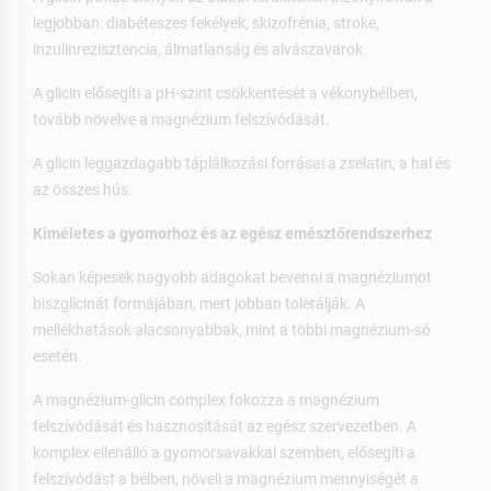
legjobban: diabéteszes fekélyek, skizofrénia, stroke,
inzulinrezisztencia, álmatlanság és alvászavarok.
A glicin elősegíti a pH-szint csökkentését a vékonybélben,
tovább növelve a magnézium felszívódását.
A glicin leggazdagabb táplálkozási forrásai a zselatin, a hal és
az összes hús.
Kiméletes a gyomorhoz és az egész emésztőrendszerhez
Sokan képesek nagyobb adagokat bevenni a magnéziumot
biszglicinát formájában, mert jobban tolerálják. A
mellékhatások alacsonyabbak, mint a többi magnézium-só
esetén.
A magnézium-glicin complex fokozza a magnézium
felszívódását és hasznosítását az egész szervezetben. A
komplex ellenálló a gyomorsavakkal szemben, elősegíti a
felszívódást a bélben, növeli a magnézium mennyiségét a