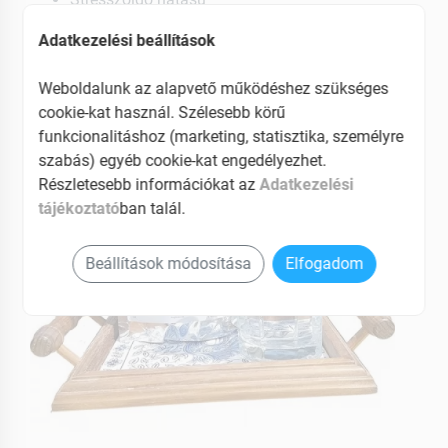
EAN: 5999884395133
Adatkezelési beállítások
Weboldalunk az alapvető működéshez szükséges
cookie-kat használ. Szélesebb körű
funkcionalitáshoz (marketing, statisztika, személyre
szabás) egyéb cookie-kat engedélyezhet.
Részletesebb információkat az
Adatkezelési
tájékoztató
ban talál.
Beállítások módosítása
Elfogadom