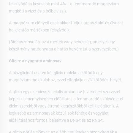
felszívódása kevesebb mint 4% – a fennmaradó magnézium
megköti a vizet és a bélbe viszi).
A magnézium előnyeit csak akkor tudjuk tapasztalni és élvezni,
ha jelentős mértékben felszívódik.
(Biohasznosulás: az a mérték vagy sebesség, amellyel egy
készítmény hatóanyaga a hatás helyére jut a szervezetben.)
Glicin: a nyugtató aminosav
A biszglicinát esetén két glicin molekula kötődik egy
magnézium molekulához, ezzel elfoglalja a víz kötődési helyét.
A glicin egy szemiesszenciális aminosav (az emberi szervezet
képes kis mennyiségben előállítani, a fennmaradó szükségletet
élelmiszerekből vagy étrend-kiegészítőkből kell kielégíteni). A
legkisebb az aminosavak közül, sok fehérje és vegyület
előállításához fontos, beleértve a DNS-t és az RNS-t.
A glicin-pótlás előnyeit az alábbi területeken bizonyították a