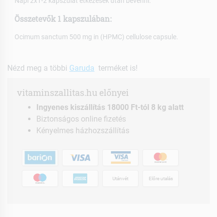
Napi 2x1-2 kapszulát étkezések után bevenni.
Összetevők 1 kapszulában:
Ocimum sanctum 500 mg in (HPMC) cellulose capsule.
Nézd meg a többi
Garuda
terméket is!
vitaminszallitas.hu előnyei
Ingyenes kiszállítás 18000 Ft-tól 8 kg alatt
Biztonságos online fizetés
Kényelmes házhozszállítás
Utánvét
Előre utalás