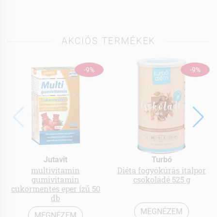
AKCIÓS TERMÉKEK
-9%
-9%
Jutavit
Turbó
multivitamin
Diéta fogyókúrás italpor
gumivitamin
csokoládé 525 g
cukormentes eper ízű 50
db
MEGNÉZEM
MEGNÉZEM