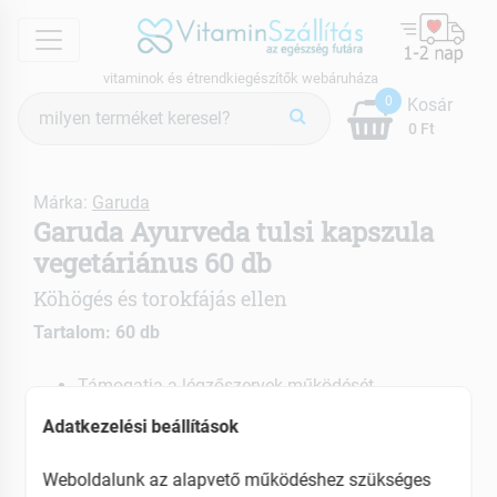
menu
vitaminok és étrendkiegészítők webáruháza
Termék
0
Kosár
keresés
0 Ft
Márka:
Garuda
Garuda Ayurveda tulsi kapszula
vegetáriánus 60 db
Köhögés és torokfájás ellen
Tartalom: 60 db
Támogatja a légzőszervek működését
Segít leküzdeni a megfázást és köhögést
Adatkezelési beállítások
Antioxidáns
Weboldalunk az alapvető működéshez szükséges
EAN: 8904053224593