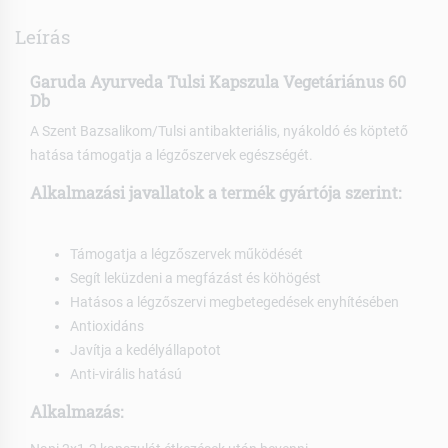
Leírás
Garuda Ayurveda Tulsi Kapszula Vegetáriánus 60
Db
A Szent Bazsalikom/Tulsi antibakteriális, nyákoldó és köptető
hatása támogatja a légzőszervek egészségét.
Alkalmazási javallatok a termék gyártója szerint:
Támogatja a légzőszervek működését
Segít leküzdeni a megfázást és köhögést
Hatásos a légzőszervi megbetegedések enyhítésében
Antioxidáns
Javítja a kedélyállapotot
Anti-virális hatású
Alkalmazás: