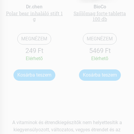
Dr.chen
BioCo
Polar bear inhaláló stift 1
Szőlőmag forte tabletta
g
100 db
MEGNÉZEM
MEGNÉZEM
249 Ft
5469 Ft
Elérhetõ
Elérhetõ
Kosárba teszem
Kosárba teszem
A vitaminok és étrendkiegészítők nem helyettesítik a
kiegyensúlyozott, változatos, vegyes étrendet és az