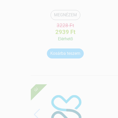
MEGNÉZEM
3228 Ft
2939 Ft
Elérhetõ
Kosárba teszem
ÚJ