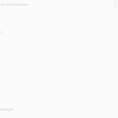
ervek működésében.
k
épességet