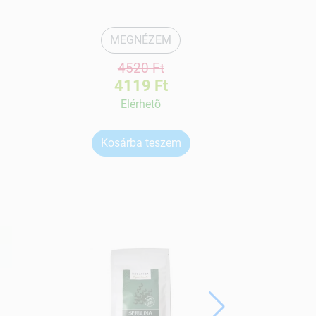
MEGNÉZEM
4520 Ft
4119 Ft
Elérhetõ
Kosárba teszem
Ko