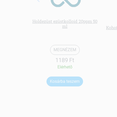
Holdezüst ezüstkolloid 20ppm 50
ml
Kohof
MEGNÉZEM
1189 Ft
Elérhetõ
Kosárba teszem