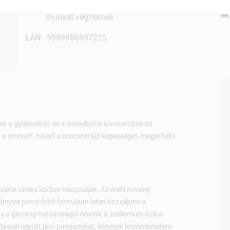
Kifejezetten ajánlott sportolóknak, fizikai
munkát végzőknek
EAN: 5999886937225
a gyökeréből, de a leveleiből is kivonatolták az
 stresszt, növeli a koncentráló képességet, megerősíti
szerte széles körben használják. Az érett növény
bnyire porrá őrölt formában lehet hozzájutni a
a ginzeng hatóanyagai növelik a szellemi és fizikai
gedéssel együtt járó panaszokat, képesek közömbösíteni