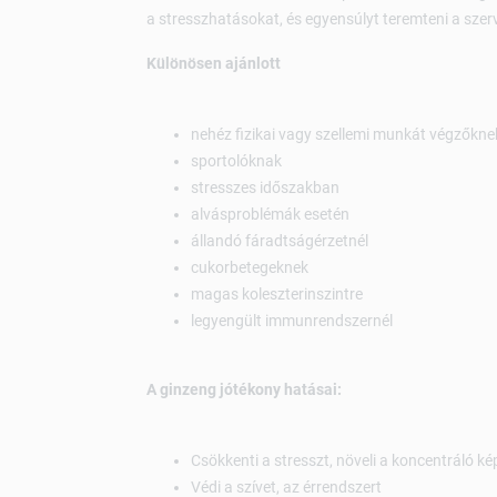
a stresszhatásokat, és egyensúlyt teremteni a sz
Különösen ajánlott
nehéz fizikai vagy szellemi munkát végzőkne
sportolóknak
stresszes időszakban
alvásproblémák esetén
állandó fáradtságérzetnél
cukorbetegeknek
magas koleszterinszintre
legyengült immunrendszernél
A ginzeng jótékony hatásai:
Csökkenti a stresszt, növeli a koncentráló k
Védi a szívet, az érrendszert