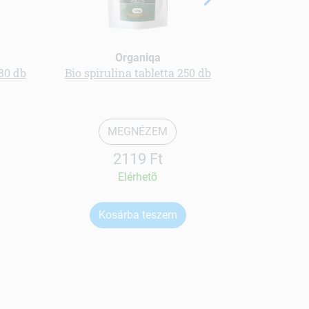
Organiqa
80 db
Bio spirulina tabletta 250 db
Acidophilus 
MEGNÉZEM
2119 Ft
Elérhetõ
Kosárba teszem
Ko