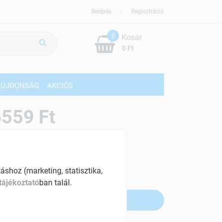
Belépés
Regisztráció
0
Kosár
0 Ft
ÚJDONSÁG
AKCIÓS
559 Ft
% ÁFÁ-val , [109 Ft/db]
szletinformáció:
shoz (marketing, statisztika,
fogyott
tájékoztató
ban talál.
Értesítést kérek, ha beérkezik