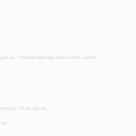
yen be, 1-et pedig ebéd vagy vacsora előtt, szintén
mnifera): 125 mg 250 mg
5 mg