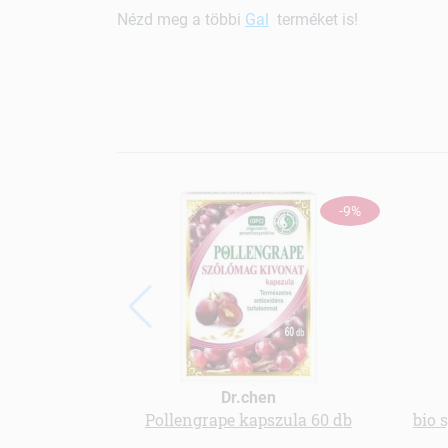
Nézd meg a többi
Gal
terméket is!
-9%
Dr.chen
Pollengrape kapszula 60 db
bio 