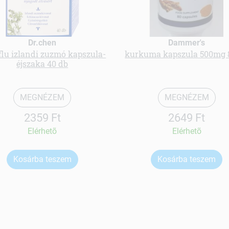
Dr.chen
Dammer's
lu izlandi zuzmó kapszula-
kurkuma kapszula 500mg 
éjszaka 40 db
MEGNÉZEM
MEGNÉZEM
2359 Ft
2649 Ft
Elérhetõ
Elérhetõ
Kosárba teszem
Kosárba teszem