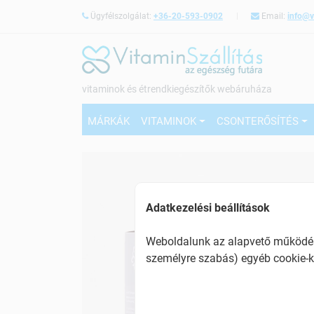
Ügyfélszolgálat:
+36-20-593-0902
Email:
info@v
vitaminok és étrendkiegészítők webáruháza
MÁRKÁK
VITAMINOK
CSONTERŐSÍTÉS
Adatkezelési beállítások
Weboldalunk az alapvető működésh
személyre szabás) egyéb cookie-k