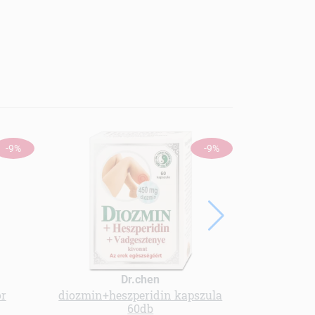
-9%
-9%
Dr.chen
or
diozmin+heszperidin kapszula
Menü kender
60db