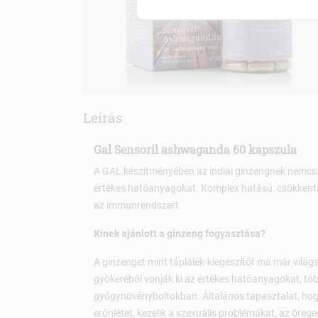
Leírás
Gal Sensoril ashwaganda 60 kapszula
A GAL készítményében az indiai ginzengnek nemcsak 
értékes hatóanyagokat. Komplex hatású: csökkenti a
az immunrendszert.
Kinek ajánlott a ginzeng fogyasztása?
A ginzenget mint táplálék-kiegészítőt ma már világ
gyökeréből vonják ki az értékes hatóanyagokat, töb
gyógynövényboltokban. Általános tapasztalat, hogy 
erőnlétet, kezelik a szexuális problémákat, az öre