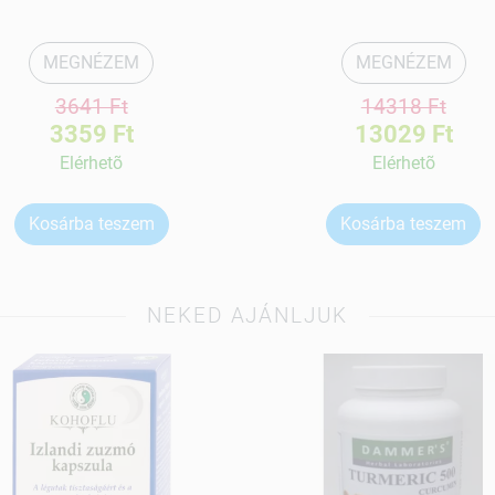
MEGNÉZEM
MEGNÉZEM
3641 Ft
14318 Ft
3359 Ft
13029 Ft
Elérhetõ
Elérhetõ
Kosárba teszem
Kosárba teszem
NEKED AJÁNLJUK