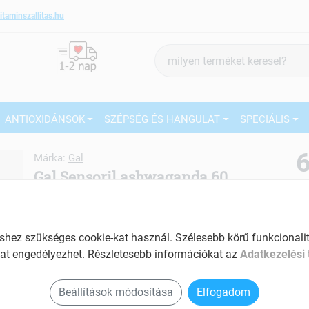
itaminszallitas.hu
Termék
keresés
ANTIOXIDÁNSOK
SZÉPSÉG ÉS HANGULAT
SPECIÁLIS
6
Márka:
Gal
Gal Sensoril ashwaganda 60
kapszula 60 db
27
Immunerősítő ginzeng kapszula
Ké
Tartalom: 60 db
ez szükséges cookie-kat használ. Szélesebb körű funkcionalitá
El
at engedélyezhet. Részletesebb információkat az
Adatkezelési 
Védi a szívet, az érrendszert
Csökkenti a stresszt, növeli a koncentráló
Beállítások módosítása
Elfogadom
képességet