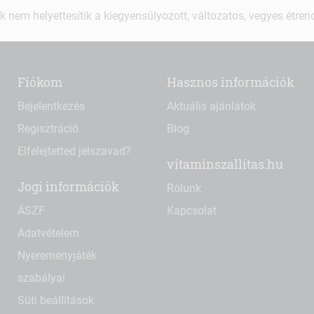
k nem helyettesítik a kiegyensúlyozott, változatos, vegyes étre
Fiókom
Hasznos információk
Bejelentkezés
Aktuális ajánlatok
Regisztráció
Blog
Elfelejtetted jelszavad?
vitaminszallitas.hu
Jogi információk
Rólunk
ÁSZF
Kapcsolat
Adatvételem
Nyereményjáték
szabályai
Süti beállítások