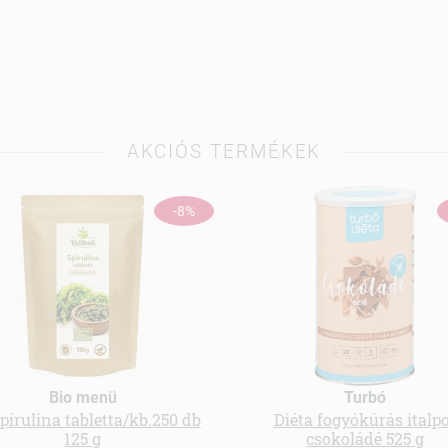
AKCIÓS TERMÉKEK
-8%
Bio menü
Turbó
spirulina tabletta/kb.250 db
Diéta fogyókúrás italp
125 g
csokoládé 525 g