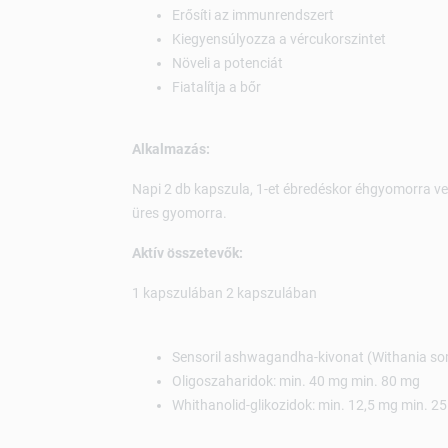
Erősíti az immunrendszert
Kiegyensúlyozza a vércukorszintet
Növeli a potenciát
Fiatalítja a bőr
Alkalmazás:
Napi 2 db kapszula, 1-et ébredéskor éhgyomorra veg
üres gyomorra.
Aktív összetevők:
1 kapszulában 2 kapszulában
Sensoril ashwagandha-kivonat (Withania so
Oligoszaharidok: min. 40 mg min. 80 mg
Whithanolid-glikozidok: min. 12,5 mg min. 2