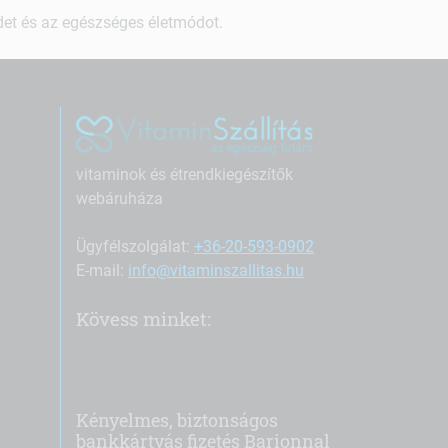
ndet és az egészséges életmódot.
vitaminok és étrendkiegészítők
webáruháza
Ügyfélszolgálat:
+36-20-593-0902
E-mail:
info@vitaminszallitas.hu
Kövess minket:
Kényelmes, biztonságos
bankkártyás fizetés Barionnal