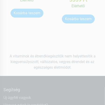
Elérhetõ
Elérhetõ
Kosárba teszem
Kosárba teszem
A vitaminok és étrendkiegészítők nem helyettesítik a
kiegyensúlyozott, változatos, vegyes étrendet és az
egészséges életmódot.
Segítség
Új ügyfél vagyok