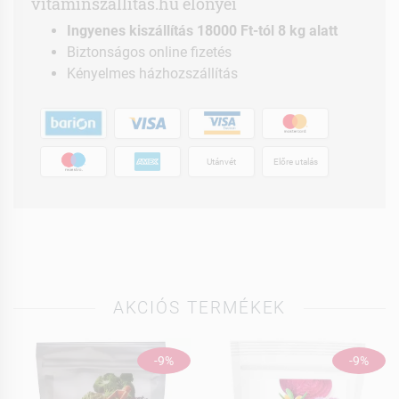
vitaminszallitas.hu előnyei
Ingyenes kiszállítás 18000 Ft-tól 8 kg alatt
Biztonságos online fizetés
Kényelmes házhozszállítás
Utánvét
Előre utalás
AKCIÓS TERMÉKEK
-9%
-9%