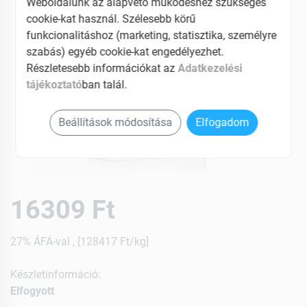
Weboldalunk az alapvető működéshez szükséges
cookie-kat használ. Szélesebb körű
funkcionalitáshoz (marketing, statisztika, személyre
szabás) egyéb cookie-kat engedélyezhet.
Részletesebb információkat az
Adatkezelési
tájékoztató
ban talál.
Beállítások módosítása
Elfogadom
16309 Ft
27% ÁFÁ-val , [128417 Ft/kg]
Készletinformáció:
Elfogyott