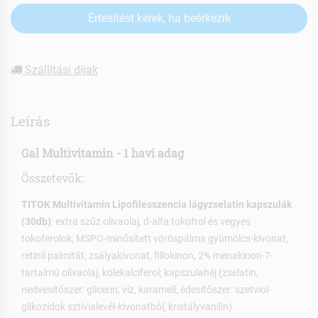
Értesítést kérek, ha beérkezik
Szállítási díjak
Leírás
Gal Multivitamin - 1 havi adag
Összetevők:
TITOK Multivitamin Lipofilesszencia lágyzselatin kapszulák
(30db)
: extra szűz olivaolaj, d-alfa tokofrol és vegyes
tokoferolok, MSPO-minősített vöröspálma gyümölcs-kivonat,
retinil palmitát, zsályakivonat, fillokinon, 2% menakinon-7-
tartalmú olívaolaj, kolekalciferol; kapszulahéj (zselatin,
nedvesítőszer: glicerin, víz, karamell, édesítőszer: szetviol-
glikozidok sztívialevél-kivonatból, kristályvanilin).