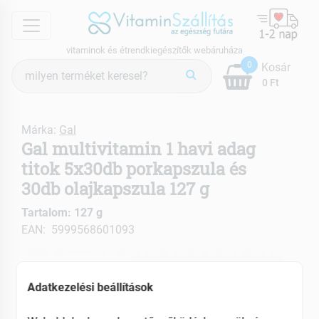
menu
vitaminok és étrendkiegészítők webáruháza
Termék
0
Kosár
keresés
0 Ft
Márka:
Gal
Gal multivitamin 1 havi adag
titok 5x30db porkapszula és
30db olajkapszula 127 g
Tartalom: 127 g
EAN: 5999568601093
Adatkezelési beállítások