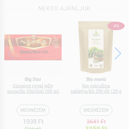
NEKED AJÁNLJUK
-8%
Big Star
Bio menü
Ginseng royal jelly
bio spirulina
ampulla 10x10ml 100 ml
tabletta/kb.250 db 125 g
MEGNÉZEM
MEGNÉZEM
1939 Ft
3641 Ft
3359 Ft