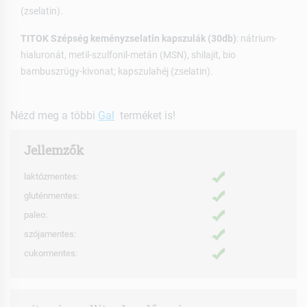
(zselatin).
TITOK Szépség keményzselatin kapszulák (30db)
: nátrium-
hialuronát, metil-szulfonil-metán (MSN), shilajit, bio
bambuszrügy-kivonat; kapszulahéj (zselatin).
Nézd meg a többi
Gal
terméket is!
Jellemzők
laktózmentes:
gluténmentes:
paleo:
szójamentes:
cukormentes: