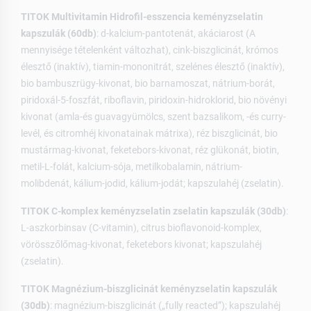
TITOK Multivitamin Hidrofil-esszencia keményzselatin
kapszulák (60db)
: d-kalcium-pantotenát, akáciarost (A
mennyisége tételenként változhat), cink-biszglicinát, krómos
élesztő (inaktív), tiamin-mononitrát, szelénes élesztő (inaktív),
bio bambuszrügy-kivonat, bio barnamoszat, nátrium-borát,
piridoxál-5-foszfát, riboflavin, piridoxin-hidroklorid, bio növényi
kivonat (amla-és guavagyümölcs, szent bazsalikom, -és curry-
levél, és citromhéj kivonatainak mátrixa), réz biszglicinát, bio
mustármag-kivonat, feketebors-kivonat, réz glükonát, biotin,
metil-L-folát, kalcium-sója, metilkobalamin, nátrium-
molibdenát, kálium-jodid, kálium-jodát; kapszulahéj (zselatin).
TITOK C-komplex keményzselatin zselatin kapszulák (30db)
:
L-aszkorbinsav (C-vitamin), citrus bioflavonoid-komplex,
vörösszőlőmag-kivonat, feketebors kivonat; kapszulahéj
(zselatin).
TITOK Magnézium-biszglicinát keményzselatin kapszulák
(30db)
: magnézium-biszglicinát („fully reacted”); kapszulahéj