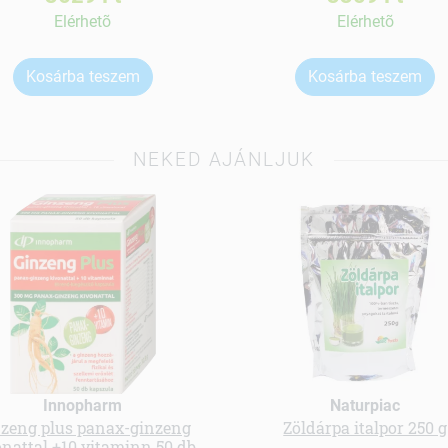
Elérhetõ
Elérhetõ
Kosárba teszem
Kosárba teszem
NEKED AJÁNLJUK
Innopharm
Naturpiac
zeng plus panax-ginzeng
Zöldárpa italpor 250 g
onattal +10 vitaminn 50 db