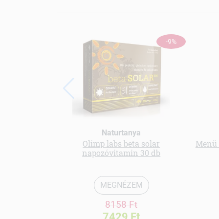
-9%
Naturtanya
Olimp labs beta solar
Menü 
napozóvitamin 30 db
MEGNÉZEM
8158 Ft
7429 Ft