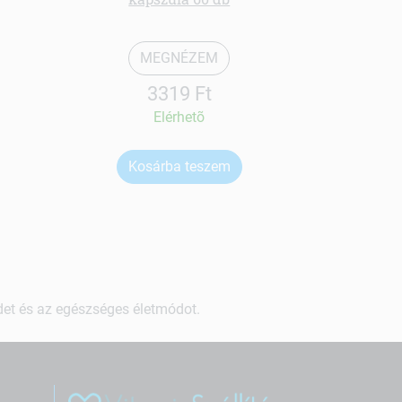
MEGNÉZEM
3319 Ft
Elérhetõ
Kosárba teszem
Ko
ndet és az egészséges életmódot.