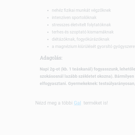
nehéz fizikai munkát végzőknek
intenzíven sportolóknak
stresszes életvitelt folytatóknak
terhes és szoptató kismamáknak
diétázóknak, fogyókúrázóknak
a magnézium kiürülését gyorsító gyógyszer
Adagolás:
Napi 2g-ot (kb. 1 teáskanál) fogyasszunk, lehetől
szokásosnál lazább székletet okozna). Bármilyen
elfogyasztani. Gyermekeknek: testsúlyarányosan,
Nézd meg a többi
Gal
terméket is!