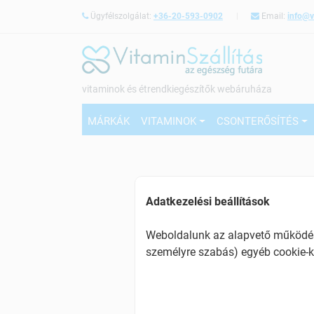
Ügyfélszolgálat:
+36-20-593-0902
Email:
info@v
vitaminok és étrendkiegészítők webáruháza
MÁRKÁK
VITAMINOK
CSONTERŐSÍTÉS
Adatkezelési beállítások
Weboldalunk az alapvető működésh
személyre szabás) egyéb cookie-k