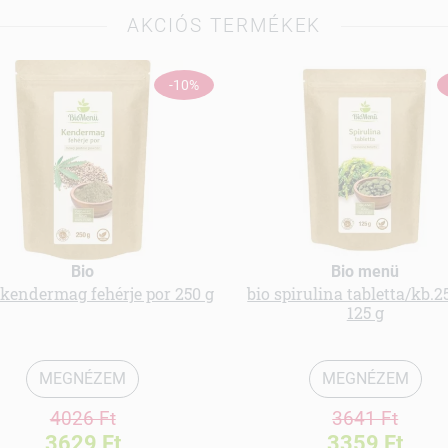
AKCIÓS TERMÉKEK
-10%
Bio
Bio menü
kendermag fehérje por 250 g
bio spirulina tabletta/kb.2
125 g
MEGNÉZEM
MEGNÉZEM
4026 Ft
3641 Ft
3629 Ft
3359 Ft