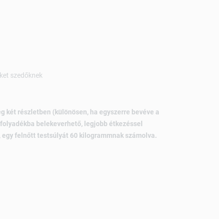
eket szedőknek
eg két részletben (különösen, ha egyszerre bevéve a
 folyadékba belekeverhető, legjobb étkezéssel
 egy felnőtt testsúlyát 60 kilogrammnak számolva.