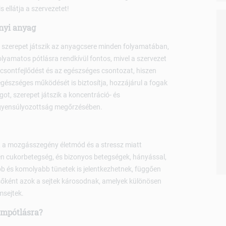
 ellátja a szervezetet!
nyi anyag
 szerepet játszik az anyagcsere minden folyamatában,
yamatos pótlásra rendkívül fontos, mivel a szervezet
lő csontfejlődést és az egészséges csontozat, hiszen
egészséges működését is biztosítja, hozzájárul a fogak
t, szerepet játszik a koncentráció- és
egyensúlyozottság megőrzésében.
, a mozgásszegény életmód és a stressz miatt
tlen cukorbetegség, és bizonyos betegségek, hányással,
bb és komolyabb tünetek is jelentkezhetnek, függően
Elsőként azok a sejtek károsodnak, amelyek különösen
msejtek.
mpótlásra?