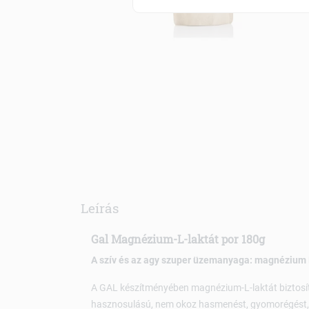
Leírás
Gal Magnézium-L-laktát por 180g
A szív és az agy szuper üzemanyaga: magnézium L
A GAL készítményében magnézium-L-laktát biztosít
hasznosulású, nem okoz hasmenést, gyomorégést,