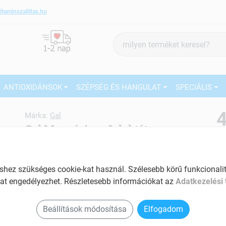
itaminszallitas.hu
Termék
keresés
ANTIOXIDÁNSOK
SZÉPSÉG ÉS HANGULAT
SPECIÁLIS
4
Márka:
Gal
Gal Magnézium-L-laktát por
180g
27
Magnézium hiány pótlására
Ké
ez szükséges cookie-kat használ. Szélesebb körű funkcionalitá
Tartalom: 180 g
El
at engedélyezhet. Részletesebb információkat az
Adatkezelési 
Hozzájárul a csontozat egészségéhez
Am
Vitalizálja a szervezetet
a v
Beállítások módosítása
Elfogadom
Segíti az izomzat megfelelő működését