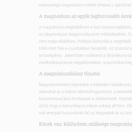
mennyiségű magnézium mellett értékes L-laktáttal is
A magnézium az egyik legfontosabb ásvá
A magnézium megtalálható a test összes sejtjében,
az idegrendszer kiegyensúlyozott működésében. Fol
nem tudja előállítani. Pótlása biztosítja a megfele
több mint fele a csontokban tárolódik. Az izomzat 
erősségéhez. Jelentősen csökkenti a fáradékonyságo
viselkedészavarok megelőzésében, a pszichikai ki
A magnéziumhiány tünetei
Magnéziumhiány leginkább a helytelen táplálkozás
alakulhat ki, a túlzott alkoholfogyasztás, a kezele
hasmenéssel járó fertőzések is előidézhetik. Enyhé
attól, hogy a hiányállapot milyen sokáig áll fenn. 
sok energiát használnak fel: az idegsejtek és az izo
Kinek van különösen szüksége magnéziu