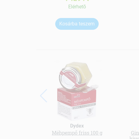
Elérhetõ
Kosárba teszem
Dydex
Méhpempő friss 100 g
Gin
kiv