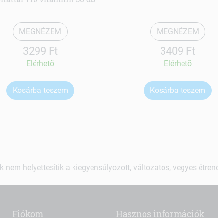
MEGNÉZEM
MEGNÉZEM
3299 Ft
3409 Ft
Elérhetõ
Elérhetõ
Kosárba teszem
Kosárba teszem
k nem helyettesítik a kiegyensúlyozott, változatos, vegyes étre
Fiókom
Hasznos információk