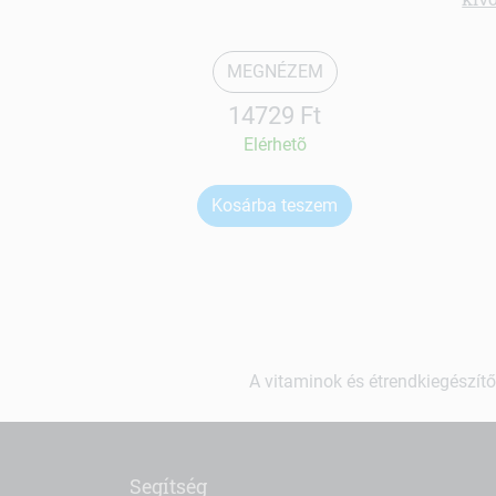
MEGNÉZEM
14729 Ft
Elérhetõ
Kosárba teszem
A vitaminok és étrendkiegészítő
Segítség