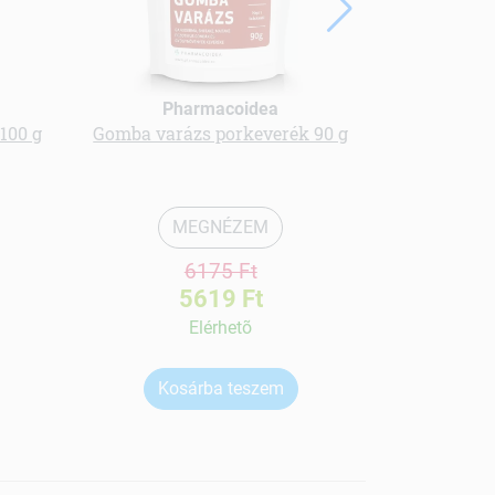
Pharmacoidea
100 g
Gomba varázs porkeverék 90 g
Olimp
napoz
MEGNÉZEM
6175 Ft
5619 Ft
Elérhetõ
Kosárba teszem
Ko