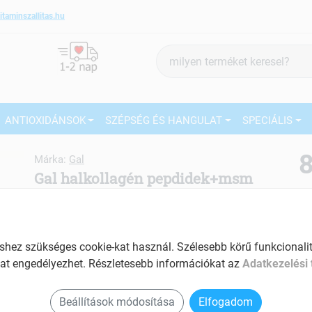
itaminszallitas.hu
Termék
keresés
ANTIOXIDÁNSOK
SZÉPSÉG ÉS HANGULAT
SPECIÁLIS
8
Márka:
Gal
Gal halkollagén pepdidek+msm
titok 173 g
27
Tartalom: 173 g
Ké
EAN: 5999568601109
El
ez szükséges cookie-kat használ. Szélesebb körű funkcionalitá
at engedélyezhet. Részletesebb információkat az
Adatkezelési 
Am
a v
Beállítások módosítása
Elfogadom