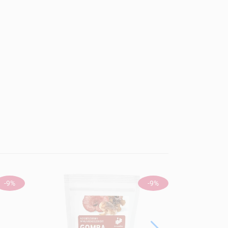
-9%
-9%