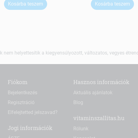
Kosárba teszem
Kosárba teszem
k nem helyettesítik a kiegyensúlyozott, változatos, vegyes étre
Fiókom
Hasznos információk
Bejelentkezés
Aktuális ajánlatok
Regisztráció
Blog
Elfelejtetted jelszavad?
vitaminszallitas.hu
Jogi információk
Rólunk