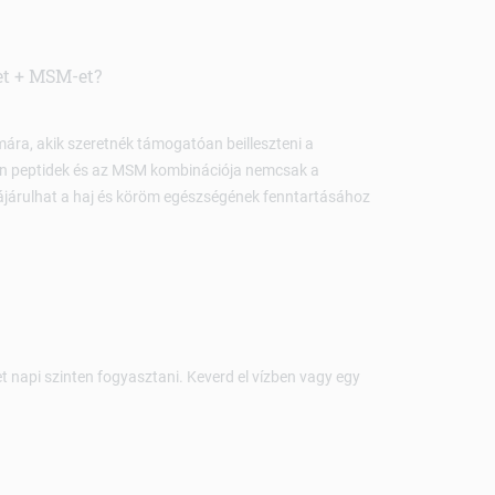
et + MSM-et?
ára, akik szeretnék támogatóan beilleszteni a
én peptidek és az MSM kombinációja nemcsak a
ájárulhat a haj és köröm egészségének fenntartásához
t napi szinten fogyasztani. Keverd el vízben vagy egy