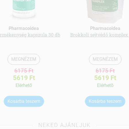
Pharmacoidea
Pharmacoidea
ermékenység kapszula 30 db
Brokkoli sejtvédő komplex 
MEGNÉZEM
MEGNÉZEM
6175 Ft
6175 Ft
5619 Ft
5619 Ft
Elérhetõ
Elérhetõ
Kosárba teszem
Kosárba teszem
NEKED AJÁNLJUK