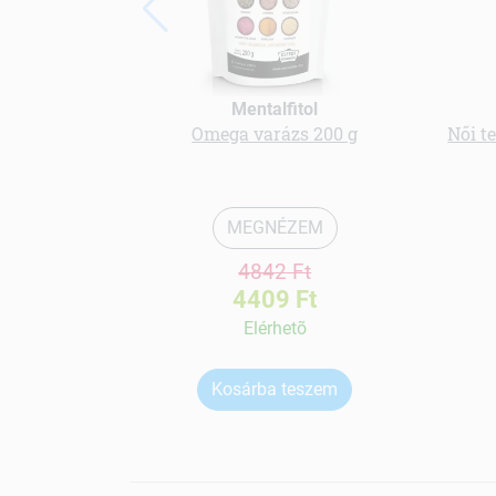
Mentalfitol
Omega varázs 200 g
Női t
MEGNÉZEM
4842 Ft
4409 Ft
Elérhetõ
Kosárba teszem