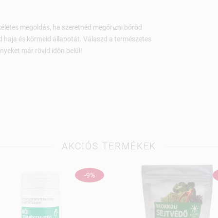
életes megoldás, ha szeretnéd megőrizni bőröd
d haja és körmeid állapotát. Válaszd a természetes
yeket már rövid időn belül!
AKCIÓS TERMÉKEK
-9%