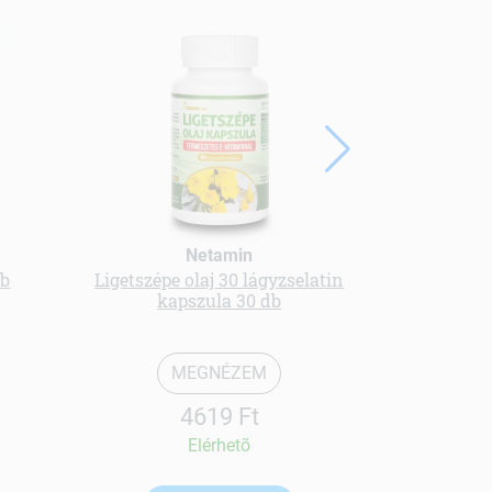
Netamin
db
Ligetszépe olaj 30 lágyzselatin
Csonte
kapszula 30 db
MEGNÉZEM
4619 Ft
Elérhetõ