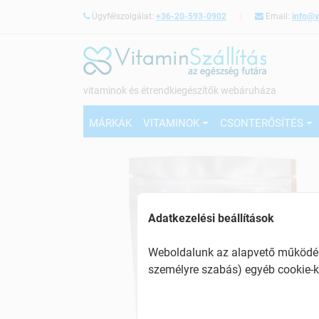
Ügyfélszolgálat:
+36-20-593-0902
Email:
info@v
vitaminok és étrendkiegészítők webáruháza
MÁRKÁK
VITAMINOK
CSONTERŐSÍTÉS
Adatkezelési beállítások
Weboldalunk az alapvető működésh
személyre szabás) egyéb cookie-k