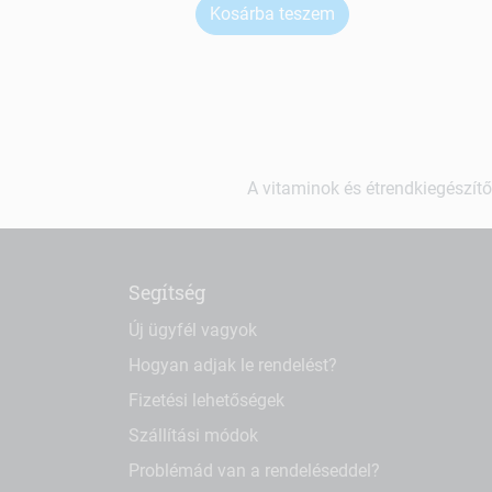
Kosárba teszem
A vitaminok és étrendkiegészítő
Segítség
Új ügyfél vagyok
Hogyan adjak le rendelést?
Fizetési lehetőségek
Szállítási módok
Problémád van a rendeléseddel?