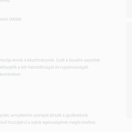
séhez.
-metán (MSM)
tevője ennek a készítménynek. Ezek a bioaktív peptidek
elősegítik a bőr hidratáltságát és rugalmasságát,
kkentésében.
ület, ami jelentős szerepet játszik a gyulladások
kívül hozzájárul a sejtek egészségének megőrzéséhez