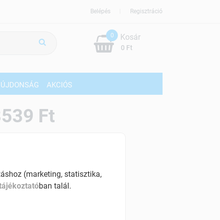
Belépés
Regisztráció
0
Kosár
0 Ft
ÚJDONSÁG
AKCIÓS
539 Ft
% ÁFÁ-val , [49358 Ft/kg]
szletinformáció:
érhetõ
shoz (marketing, statisztika,
tájékoztató
ban talál.
ennyiben
hétfő 18:00 óráig rendelsz,
árható kiszállítás augusztus 12, szerda
.