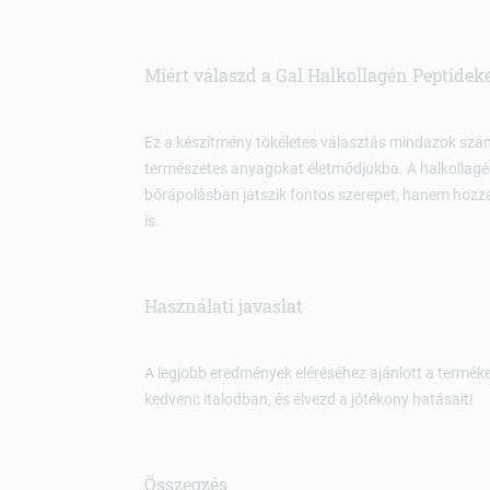
Miért válaszd a Gal Halkollagén Peptidek
Ez a készítmény tökéletes választás mindazok szám
természetes anyagokat életmódjukba. A halkollag
bőrápolásban játszik fontos szerepet, hanem hozz
is.
Használati javaslat
A legjobb eredmények eléréséhez ajánlott a terméke
kedvenc italodban, és élvezd a jótékony hatásait!
Összegzés