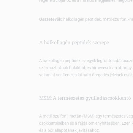
regenerációjához és a fiatalos megjelenés megőrzé
Összetevők:
halkollagén peptidek, metil-szulfonil
A halkollagén peptidek szerepe
A halkollagén peptidek az egyik legfontosabb össze
származhatnak halakból, és hírnevesek arról, hogy 
valamint segítenek a látható öregedés jeleinek csö
MSM: A természetes gyulladáscsökkentő
A metil-szulfonil-metán (MSM) egy természetes vegy
csökkentésében és a fájdalom enyhítésében. Ezen 
és a bőr állapotának javításához.