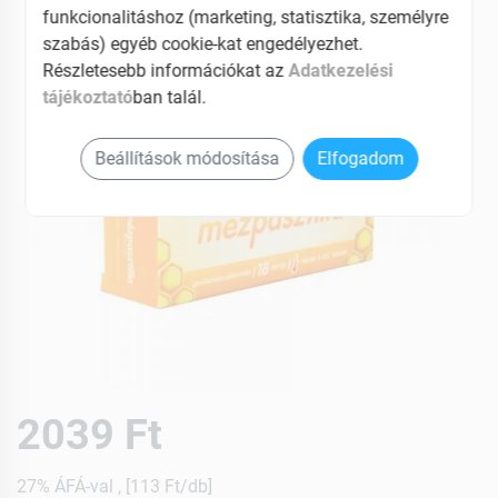
funkcionalitáshoz (marketing, statisztika, személyre
szabás) egyéb cookie-kat engedélyezhet.
Részletesebb információkat az
Adatkezelési
tájékoztató
ban talál.
Beállítások módosítása
Elfogadom
2039 Ft
27% ÁFÁ-val , [113 Ft/db]