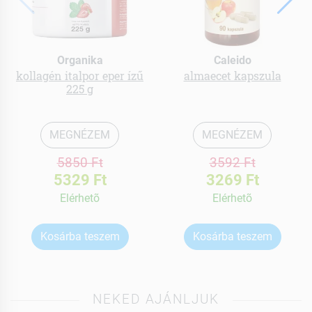
Organika
Caleido
kollagén italpor eper ízű
almaecet kapszula
225 g
MEGNÉZEM
MEGNÉZEM
5850 Ft
3592 Ft
5329 Ft
3269 Ft
Elérhetõ
Elérhetõ
Kosárba teszem
Kosárba teszem
NEKED AJÁNLJUK