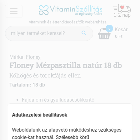
menu
vitaminok és étrendkiegészítők webáruháza
Termék
0
Kosár
keresés
0 Ft
Márka:
Floney
Floney Mézpasztilla natúr 18 db
Köhögés és torokfájás ellen
Tartalom: 18 db
Fájdalom és gyulladáscsökkentő
Fertőtleníti a torkot
Adatkezelési beállítások
EAN: 5999887026003
Weboldalunk az alapvető működéshez szükséges
cookie-kat használ. Szélesebb körű