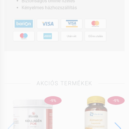
Biztonságos online fizetés
Kényelmes házhozszállítás
Utánvét
Előre utalás
AKCIÓS TERMÉKEK
-9%
-9%