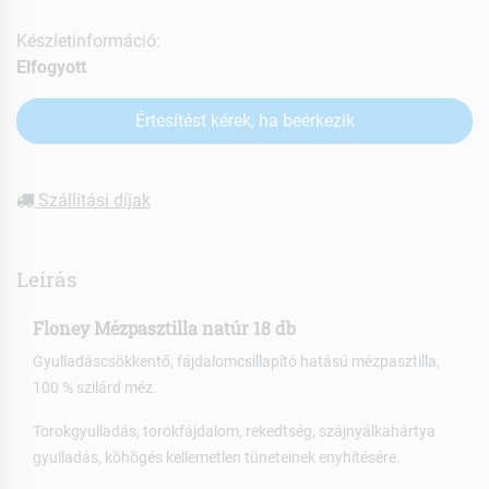
Készletinformáció:
Elfogyott
Értesítést kérek, ha beérkezik
Szállítási díjak
Leírás
Floney Mézpasztilla natúr 18 db
Gyulladáscsökkentő, fájdalomcsillapító hatású mézpasztilla,
100 % szilárd méz.
Torokgyulladás, torokfájdalom, rekedtség, szájnyálkahártya
gyulladás, köhögés kellemetlen tüneteinek enyhítésére.