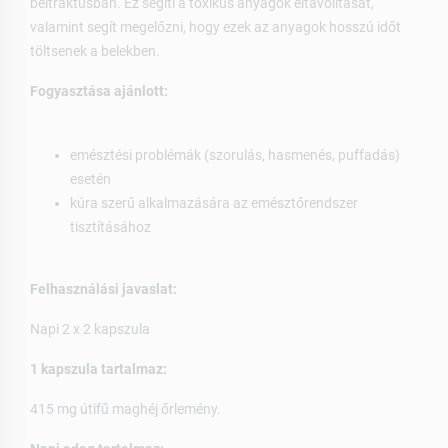
béltraktusban. Ez segíti a toxikus anyagok eltávolítását,
valamint segít megelőzni, hogy ezek az anyagok hosszú időt
töltsenek a belekben.
Fogyasztása ajánlott:
emésztési problémák (szorulás, hasmenés, puffadás)
esetén
kúra szerű alkalmazására az emésztőrendszer
tisztításához
Felhasználási javaslat:
Napi 2 x 2 kapszula
1 kapszula tartalmaz:
415 mg útifű maghéj őrlemény.