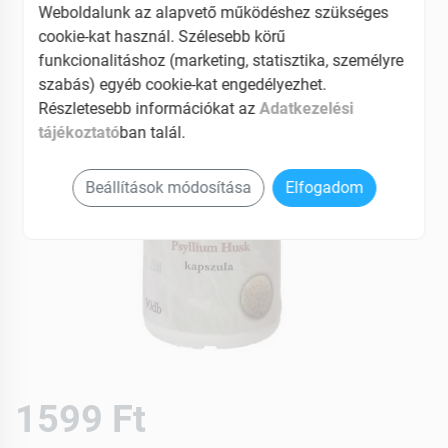
Weboldalunk az alapvető működéshez szükséges
cookie-kat használ. Szélesebb körű
funkcionalitáshoz (marketing, statisztika, személyre
szabás) egyéb cookie-kat engedélyezhet.
Részletesebb információkat az
Adatkezelési
tájékoztató
ban talál.
Beállítások módosítása
Elfogadom
1599 Ft