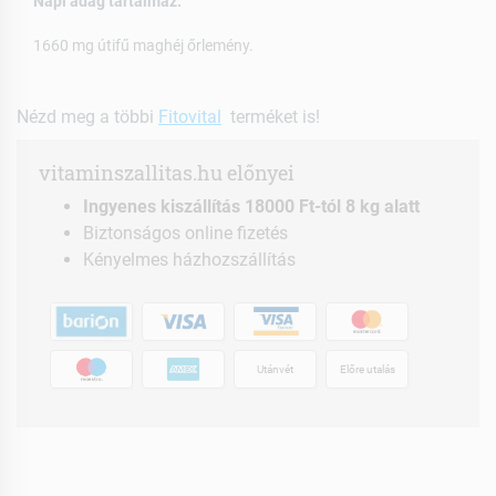
Napi adag tartalmaz:
1660 mg útifű maghéj őrlemény.
Nézd meg a többi
Fitovital
terméket is!
vitaminszallitas.hu előnyei
Ingyenes kiszállítás 18000 Ft-tól 8 kg alatt
Biztonságos online fizetés
Kényelmes házhozszállítás
Utánvét
Előre utalás