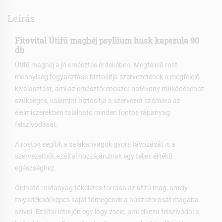
Leírás
Fitovital Útifű maghéj psyllium husk kapszula 90
db
Útifű maghéj a jó emésztés érdekében. Megfelelő rost
mennyiség fogyasztása biztosítja szervezetének a megfelelő
kiválasztást, ami az emésztőrendszer hatékony működéséhez
szükséges, valamint biztosítja a szervezet számára az
élelmiszerekben található minden fontos tápanyag
felszívódását.
A rostok segítik a salakanyagok gyors távozását is a
szervezetből, ezáltal hozzájárulnak egy teljes értékű
egészséghez.
Oldható rostanyag tökéletes forrása az útifű mag, amely
folyadékból képes saját tömegének a húszszorosát magába
szívni. Ezáltal létrejön egy lágy zselé, ami elkezd felszívódni a