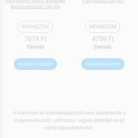
Porc&izom csont komplex
Vas-szirup 250 ml
kondroitinnel 120 db
MEGNÉZEM
MEGNÉZEM
7619 Ft
4759 Ft
Elérhetõ
Elérhetõ
Kosárba teszem
Kosárba teszem
A vitaminok és étrendkiegészítők nem helyettesítik a
kiegyensúlyozott, változatos, vegyes étrendet és az
egészséges életmódot.