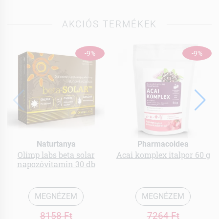
AKCIÓS TERMÉKEK
-9%
-9%
Naturtanya
Pharmacoidea
Olimp labs beta solar
Acai komplex italpor 60 g
napozóvitamin 30 db
MEGNÉZEM
MEGNÉZEM
8158 Ft
7264 Ft