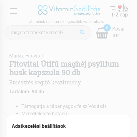
menu
vitaminok és étrendkiegészítők webáruháza
Termék
0
Kosár
keresés
0 Ft
Márka:
Fitovital
Fitovital Útifű maghéj psyllium
husk kapszula 90 db
Emésztés segítő készítmény
Tartalom: 90 db
Támogatja a tápanyagok felszívódását
Méregtelenítő hatású
Enyhíti az emésztési problémák tüneteit
Adatkezelési beállítások
EAN: 5999885968145