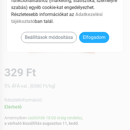
funkcionalitáshoz (marketing, statisztika, személyre
szabás) egyéb cookie-kat engedélyezhet.
Részletesebb információkat az
Adatkezelési
tájékoztató
ban talál.
Beállítások módosítása
Elfogadom
329 Ft
5% ÁFÁ-val , [6580 Ft/kg]
Készletinformáció:
Elérhetõ
Amennyiben
csütörtök 18:00 óráig rendelsz,
a várható kiszállítás augusztus 11, kedd
.