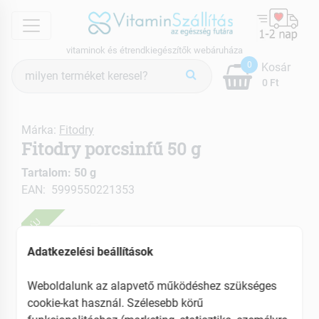
menu
vitaminok és étrendkiegészítők webáruháza
Termék
0
Kosár
keresés
0 Ft
Márka:
Fitodry
Fitodry porcsinfű 50 g
Tartalom: 50 g
EAN: 5999550221353
ÚJ
Adatkezelési beállítások
Weboldalunk az alapvető működéshez szükséges
cookie-kat használ. Szélesebb körű