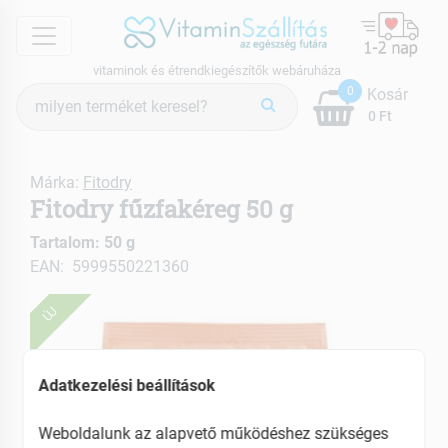
menu
vitaminok és étrendkiegészítők webáruháza
Termék
0
Kosár
keresés
0 Ft
Márka:
Fitodry
Fitodry fűzfakéreg 50 g
Tartalom: 50 g
EAN: 5999550221360
ÚJ
Adatkezelési beállítások
Weboldalunk az alapvető működéshez szükséges