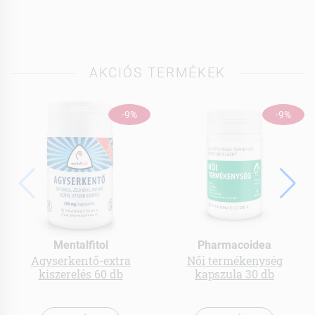
AKCIÓS TERMÉKEK
-9%
-9%
Mentalfitol
Pharmacoidea
Agyserkentő-extra
Női termékenység
kiszerelés 60 db
kapszula 30 db