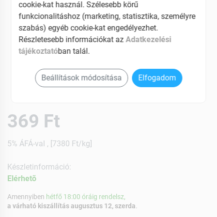
cookie-kat használ. Szélesebb körű
funkcionalitáshoz (marketing, statisztika, személyre
szabás) egyéb cookie-kat engedélyezhet.
Részletesebb információkat az
Adatkezelési
tájékoztató
ban talál.
Beállítások módosítása
Elfogadom
369 Ft
5% ÁFÁ-val , [7380 Ft/kg]
Készletinformáció:
Elérhetõ
Amennyiben
hétfő 18:00 óráig rendelsz,
a várható kiszállítás augusztus 12, szerda
.