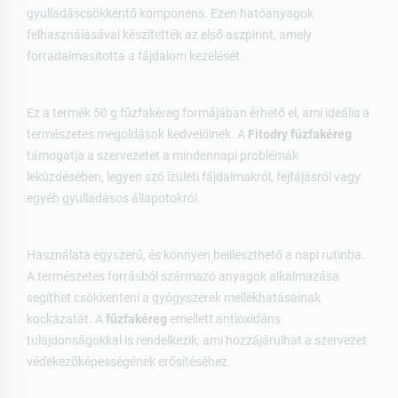
gyulladáscsökkentő komponens. Ezen hatóanyagok
felhasználásával készítették az első aszpirint, amely
forradalmasította a fájdalom kezelését.
Ez a termék 50 g fűzfakéreg formájában érhető el, ami ideális a
természetes megoldások kedvelőinek. A
Fitodry fűzfakéreg
támogatja a szervezetet a mindennapi problémák
leküzdésében, legyen szó ízületi fájdalmakról, fejfájásról vagy
egyéb gyulladásos állapotokról.
Használata egyszerű, és könnyen beilleszthető a napi rutinba.
A természetes forrásból származó anyagok alkalmazása
segíthet csökkenteni a gyógyszerek mellékhatásainak
kockázatát. A
fűzfakéreg
emellett antioxidáns
tulajdonságokkal is rendelkezik, ami hozzájárulhat a szervezet
védekezőképességének erősítéséhez.