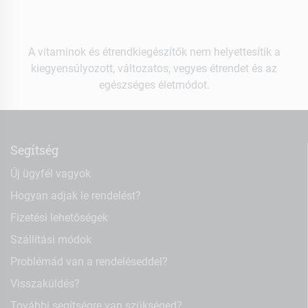
A vitaminok és étrendkiegészítők nem helyettesítik a
kiegyensúlyozott, változatos, vegyes étrendet és az
egészséges életmódot.
Segítség
Új ügyfél vagyok
Hogyan adjak le rendelést?
Fizetési lehetőségek
Szállítási módok
Problémád van a rendeléseddel?
Visszaküldés?
További segítségre van szükséged?