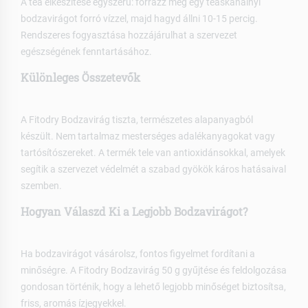
A tea elkészítése egyszerű: forrázz meg egy teáskanálnyi
bodzavirágot forró vízzel, majd hagyd állni 10-15 percig.
Rendszeres fogyasztása hozzájárulhat a szervezet
egészségének fenntartásához.
Különleges Összetevők
A Fitodry Bodzavirág tiszta, természetes alapanyagból
készült. Nem tartalmaz mesterséges adalékanyagokat vagy
tartósítószereket. A termék tele van antioxidánsokkal, amelyek
segítik a szervezet védelmét a szabad gyökök káros hatásaival
szemben.
Hogyan Válaszd Ki a Legjobb Bodzavirágot?
Ha bodzavirágot vásárolsz, fontos figyelmet fordítani a
minőségre. A Fitodry Bodzavirág 50 g gyűjtése és feldolgozása
gondosan történik, hogy a lehető legjobb minőséget biztosítsa,
friss, aromás ízjegyekkel.