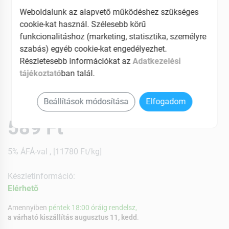
Weboldalunk az alapvető működéshez szükséges
cookie-kat használ. Szélesebb körű
funkcionalitáshoz (marketing, statisztika, személyre
szabás) egyéb cookie-kat engedélyezhet.
Részletesebb információkat az
Adatkezelési
tájékoztató
ban talál.
Beállítások módosítása
Elfogadom
589 Ft
5% ÁFÁ-val , [11780 Ft/kg]
Készletinformáció:
Elérhetõ
Amennyiben
péntek 18:00 óráig rendelsz,
a várható kiszállítás augusztus 11, kedd
.