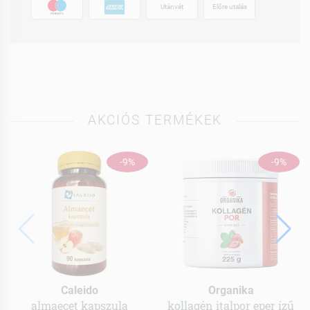
Utánvét
Előre utalás
AKCIÓS TERMÉKEK
-9%
-9%
Caleido
Organika
almaecet kapszula
kollagén italpor eper ízű