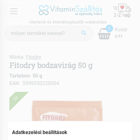
menu
vitaminok és étrendkiegészítők webáruháza
Termék
0
Kosár
keresés
0 Ft
Márka:
Fitodry
Fitodry bodzavirág 50 g
Tartalom: 50 g
EAN: 5999550220004
ÚJ
Adatkezelési beállítások