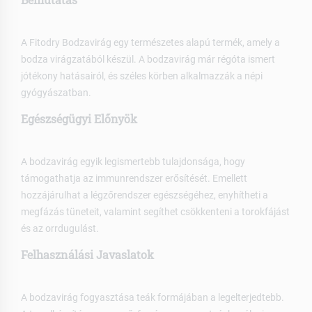
A Fitodry Bodzavirág egy természetes alapú termék, amely a
bodza virágzatából készül. A bodzavirág már régóta ismert
jótékony hatásairól, és széles körben alkalmazzák a népi
gyógyászatban.
Egészségügyi Előnyök
A bodzavirág egyik legismertebb tulajdonsága, hogy
támogathatja az immunrendszer erősítését. Emellett
hozzájárulhat a légzőrendszer egészségéhez, enyhítheti a
megfázás tüneteit, valamint segíthet csökkenteni a torokfájást
és az orrdugulást.
Felhasználási Javaslatok
A bodzavirág fogyasztása teák formájában a legelterjedtebb.