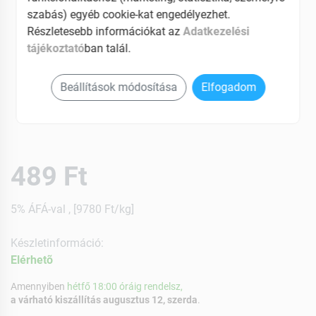
szabás) egyéb cookie-kat engedélyezhet.
Részletesebb információkat az
Adatkezelési
tájékoztató
ban talál.
Beállítások módosítása
Elfogadom
489 Ft
5% ÁFÁ-val , [9780 Ft/kg]
Készletinformáció:
Elérhetõ
Amennyiben
hétfő 18:00 óráig rendelsz,
a várható kiszállítás augusztus 12, szerda
.