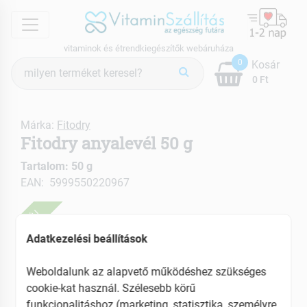
menu
vitaminok és étrendkiegészítők webáruháza
Termék
0
Kosár
keresés
0 Ft
Márka:
Fitodry
Fitodry anyalevél 50 g
Tartalom: 50 g
EAN: 5999550220967
ÚJ
Adatkezelési beállítások
Weboldalunk az alapvető működéshez szükséges
cookie-kat használ. Szélesebb körű
funkcionalitáshoz (marketing, statisztika, személyre