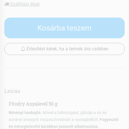
Szállítási díjak
Kosárba teszem
Értesítést kérek, ha a termék ára csökken
Leírás
Fitodry Anyalevél 50 g
Növényi hashajtó.
Növeli a bélmozgást, gátolja a víz és
ásványi anyagok visszaszívódását a vastagbélből.
Fogyasztó
és méregtelenítő kúrákban javasolt alkalmazása.