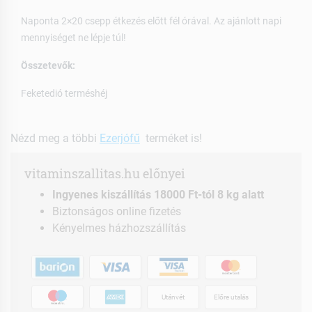
Naponta 2×20 csepp étkezés előtt fél órával. Az ajánlott napi
mennyiséget ne lépje túl!
Összetevők:
Feketedió terméshéj
Nézd meg a többi
Ezerjófű
terméket is!
vitaminszallitas.hu előnyei
Ingyenes kiszállítás 18000 Ft-tól 8 kg alatt
Biztonságos online fizetés
Kényelmes házhozszállítás
Utánvét
Előre utalás