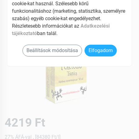
cookie-kat használ. Szélesebb körű
funkcionalitáshoz (marketing, statisztika, személyre
szabás) egyéb cookie-kat engedélyezhet.
Részletesebb információkat az
Adatkezelési
tájékoztató
ban talál.
Beállítások módosítása
Elfogadom
4219 Ft
27% ÁFÁ-val , [84380 Ft/l]