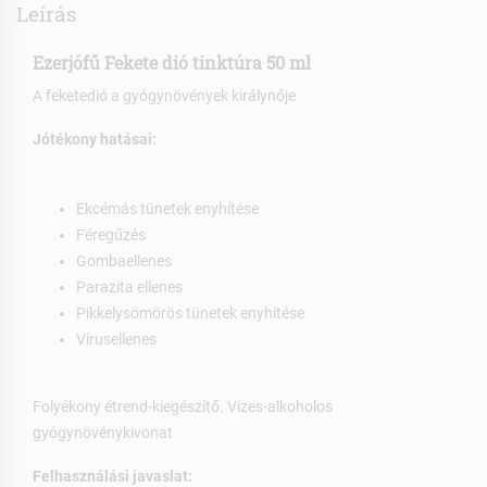
Leírás
Ezerjófű Fekete dió tinktúra 50 ml
A feketedió a gyógynövények királynője
Jótékony hatásai:
Ekcémás tünetek enyhítése
Féregűzés
Gombaellenes
Parazita ellenes
Pikkelysömörös tünetek enyhítése
Vírusellenes
Folyékony étrend-kiegészítő. Vizes-alkoholos
gyógynövénykivonat
Felhasználási javaslat: