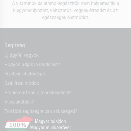
A vitaminok és étrendkiegészítők nem helyettesítik a
kiegyensúlyozott, változatos, vegyes étrendet és az
egészséges életmódot.
Segítség
Új ügyfél vagyok
Hogyan adjak le rendelést?
Fizetési lehetőségek
Szállítási módok
Problémád van a rendeléseddel?
Visszaküldés?
További segítségre van szükséged?