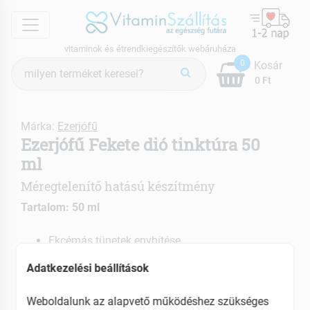
menu
vitaminok és étrendkiegészítők webáruháza
Termék
0
Kosár
keresés
0 Ft
Márka:
Ezerjófű
Ezerjófű Fekete dió tinktúra 50
ml
Méregtelenítő hatású készítmény
Tartalom: 50 ml
Ekcémás tünetek enyhítése
Antibakteriális hatású
Adatkezelési beállítások
EAN: 5999563434009
Weboldalunk az alapvető működéshez szükséges