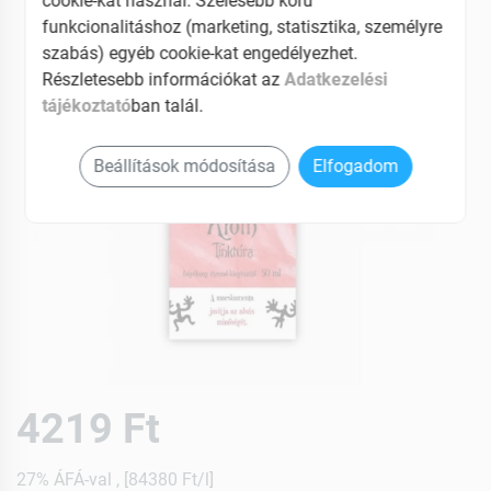
cookie-kat használ. Szélesebb körű
funkcionalitáshoz (marketing, statisztika, személyre
szabás) egyéb cookie-kat engedélyezhet.
Részletesebb információkat az
Adatkezelési
tájékoztató
ban talál.
Beállítások módosítása
Elfogadom
4219 Ft
27% ÁFÁ-val , [84380 Ft/l]