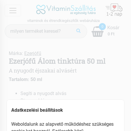
menu
vitaminok és étrendkiegészítők webáruháza
Termék
0
Kosár
keresés
0 Ft
Márka:
Ezerjófű
Ezerjófű Álom tinktúra 50 ml
A nyugodt éjszakai alvásért
Tartalom: 50 ml
Segíti a nyugodt alvás
Stresszoldó
Elősegíti a fizikai és szellemi munkabírást
Adatkezelési beállítások
EAN: 5999563434115
Weboldalunk az alapvető működéshez szükséges