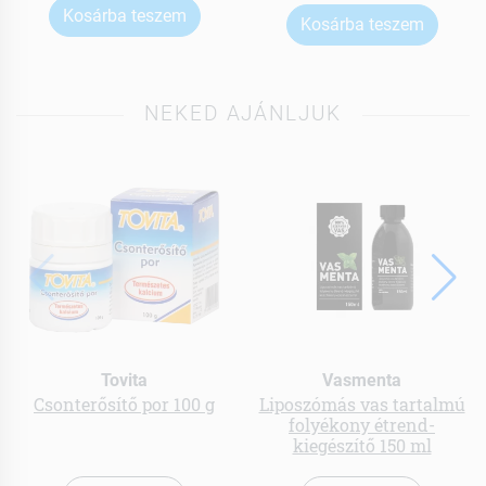
Kosárba teszem
Kosárba teszem
NEKED AJÁNLJUK
Tovita
Vasmenta
Csonterősítő por 100 g
Liposzómás vas tartalmú
folyékony étrend-
kiegészítő 150 ml