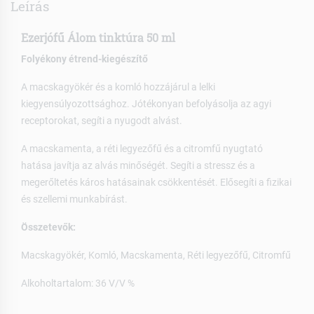
Leírás
Ezerjófű Álom tinktúra 50 ml
Folyékony étrend-kiegészítő
A macskagyökér és a komló hozzájárul a lelki
kiegyensúlyozottsághoz. Jótékonyan befolyásolja az agyi
receptorokat, segíti a nyugodt alvást.
A macskamenta, a réti legyezőfű és a citromfű nyugtató
hatása javítja az alvás minőségét. Segíti a stressz és a
megerőltetés káros hatásainak csökkentését. Elősegíti a fizikai
és szellemi munkabírást.
Összetevők:
Macskagyökér, Komló, Macskamenta, Réti legyezőfű, Citromfű
Alkoholtartalom: 36 V/V %