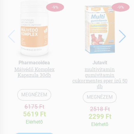
-9%
-9%
Pharmacoidea
Jutavit
Májvédő Komplex
multivitamin
Kapszula 30db
gumivitamin
cukormentes eper ízű 50
db
MEGNÉZEM
MEGNÉZEM
6175 Ft
2518 Ft
5619 Ft
2299 Ft
Elérhetõ
Elérhetõ