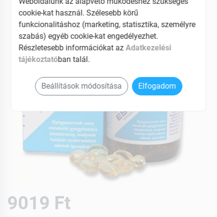
Weboldalunk az alapvető működéshez szükséges
cookie-kat használ. Szélesebb körű
funkcionalitáshoz (marketing, statisztika, személyre
szabás) egyéb cookie-kat engedélyezhet.
Részletesebb információkat az
Adatkezelési
tájékoztató
ban talál.
Beállítások módosítása
Elfogadom
9019 Ft