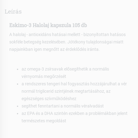
Leírás
Eskimo-3 Halolaj kapszula 105 db
A halolaj - antioxidáns hatásai mellett - bizonyítottan hatásos
sokféle betegség kezelésében. Jótékony tulajdonságai miatt
napjainkban igen megnőtt az érdeklődés iránta.
az omega-3 zsírsavak elősegíthetik a normális
vérnyomás megőrzését
a rendszeres tengeri hal fogyasztás hozzájárulhat a vér
normál triglicerid szintjének megtartásához, az
egészséges szívműködéshez
segíthet fenntartani a normális véralvadást
az EPA és a DHA szintén ezekben a problémákban jelent
természetes megoldást