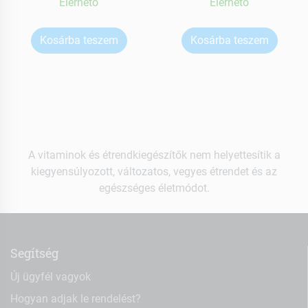
Elérhetõ
Elérhetõ
Kosárba teszem
Kosárba teszem
A vitaminok és étrendkiegészítők nem helyettesítik a
kiegyensúlyozott, változatos, vegyes étrendet és az
egészséges életmódot.
Segítség
Új ügyfél vagyok
Hogyan adjak le rendelést?