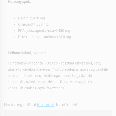
Hatóanyagok:
Halolaj 2 970 mg
Omega-3 1 000 mg
EPA (elkozapentaénsav) 480 mg
DHA (dokozahexaénsav) 320 mg
Felhasználási javaslat:
Felnőtteknek naponta 1-3x3 db kapszulát étkezéskor, vagy
utána folyadékkal bevenni. (1x3 db esetén a napi adag bevitele
szempontjából nincs jelentősége annak, hogy 3x1 db
kapszulát eszünk reggel, délben, illetve este vagy 1x3
kapszulát csak az egyik étkezésnél!)
Nézd meg a többi
Eskimo-3
terméket is!