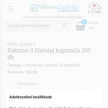
menu
vitaminok és étrendkiegészítők webáruháza
Termék
0
Kosár
keresés
0 Ft
Márka:
Eskimo-3
Eskimo-3 Halolaj kapszula 105
db
Omega-3 tartalmú étrend kiegészítő
Tartalom: 105 db
Antioxidáns
Elősegíti a normális vérnyomás megőrzését
Hozzájárul a normál véralvadáshoz
Adatkezelési beállítások
EAN: 7391325333380