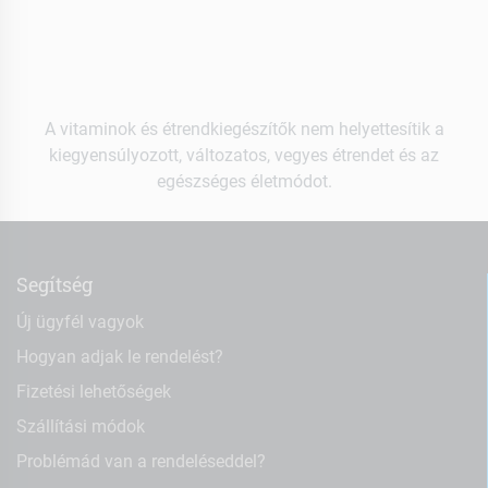
A vitaminok és étrendkiegészítők nem helyettesítik a
kiegyensúlyozott, változatos, vegyes étrendet és az
egészséges életmódot.
Segítség
Új ügyfél vagyok
Hogyan adjak le rendelést?
Fizetési lehetőségek
Szállítási módok
Problémád van a rendeléseddel?