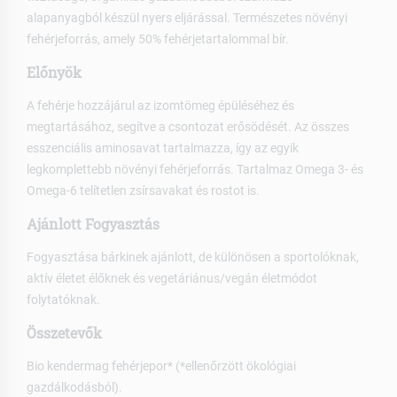
alapanyagból készül nyers eljárással. Természetes növényi
fehérjeforrás, amely 50% fehérjetartalommal bír.
Előnyök
A fehérje hozzájárul az izomtömeg épüléséhez és
megtartásához, segítve a csontozat erősödését. Az összes
esszenciális aminosavat tartalmazza, így az egyik
legkomplettebb növényi fehérjeforrás. Tartalmaz Omega 3- és
Omega-6 telítetlen zsírsavakat és rostot is.
Ajánlott Fogyasztás
Fogyasztása bárkinek ajánlott, de különösen a sportolóknak,
aktív életet élőknek és vegetáriánus/vegán életmódot
folytatóknak.
Összetevők
Bio kendermag fehérjepor* (*ellenőrzött ökológiai
gazdálkodásból).