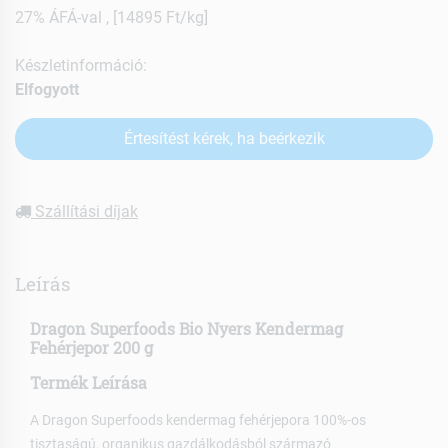
27% ÁFÁ-val , [14895 Ft/kg]
Készletinformáció:
Elfogyott
Értesítést kérek, ha beérkezik
Szállítási díjak
Leírás
Dragon Superfoods Bio Nyers Kendermag
Fehérjepor 200 g
Termék Leírása
A Dragon Superfoods kendermag fehérjepora 100%-os
tisztaságú, organikus gazdálkodásból származó