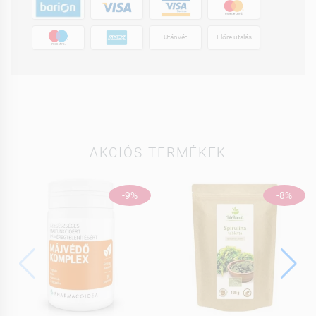
Utánvét
Előre utalás
AKCIÓS TERMÉKEK
-9%
-8%