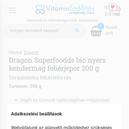
menu
vitaminok és étrendkiegészítők webáruháza
Termék
0
Kosár
keresés
0 Ft
Márka:
Dragon
Dragon Superfoodds bio nyers
kendermag fehérjepor 200 g
Természetes fehérjeforrás
Tartalom: 200 g
Segíti az izomzat egészségének megőrzését
illetve hozzájárul az izomtömeg épüléséhez
Sportolóknak kifejezetten ajánlott
Adatkezelési beállítások
EAN: 3800225478984
Weboldalunk az alapvető működéshez szükséges