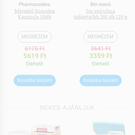
Pharmacoidea
Bio menü
Májvédő Komplex
bio spirulina
Kapszula 30db
tabletta/kb.250 db 125 g
MEGNÉZEM
MEGNÉZEM
6175 Ft
3641 Ft
5619 Ft
3359 Ft
Elérhetõ
Elérhetõ
Kosárba teszem
Kosárba teszem
NEKED AJÁNLJUK