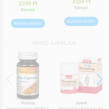
3359 Ft
2299 Ft
Elérhetõ
Elérhetõ
Kosárba teszem
Kosárba teszem
NEKED AJÁNLJUK
Vitaking
Jutavit
beta-carotene 25000ne
Prostalong kapszula 60