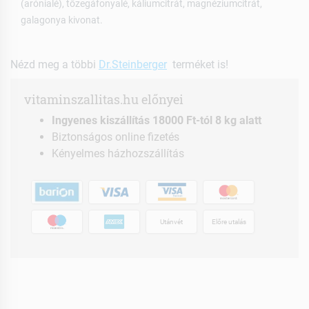
(arónialé), tőzegáfonyalé, káliumcitrát, magnéziumcitrát,
galagonya kivonat.
Nézd meg a többi
Dr.Steinberger
terméket is!
vitaminszallitas.hu előnyei
Ingyenes kiszállítás 18000 Ft-tól 8 kg alatt
Biztonságos online fizetés
Kényelmes házhozszállítás
Utánvét
Előre utalás