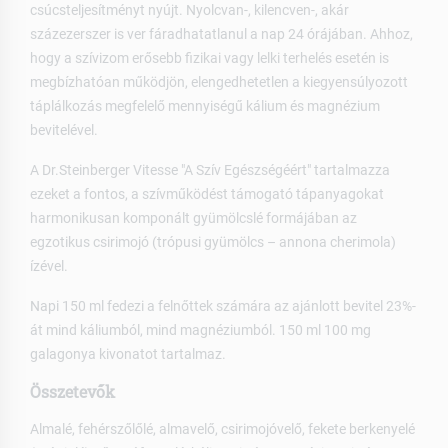
csúcsteljesítményt nyújt. Nyolcvan-, kilencven-, akár
százezerszer is ver fáradhatatlanul a nap 24 órájában. Ahhoz,
hogy a szívizom erősebb fizikai vagy lelki terhelés esetén is
megbízhatóan működjön, elengedhetetlen a kiegyensúlyozott
táplálkozás megfelelő mennyiségű kálium és magnézium
bevitelével.
A Dr.Steinberger Vitesse "A Szív Egészségéért" tartalmazza
ezeket a fontos, a szívműködést támogató tápanyagokat
harmonikusan komponált gyümölcslé formájában az
egzotikus csirimojó (trópusi gyümölcs – annona cherimola)
ízével.
Napi 150 ml fedezi a felnőttek számára az ajánlott bevitel 23%-
át mind káliumból, mind magnéziumból. 150 ml 100 mg
galagonya kivonatot tartalmaz.
Összetevők
Almalé, fehérszőlőlé, almavelő, csirimojóvelő, fekete berkenyelé