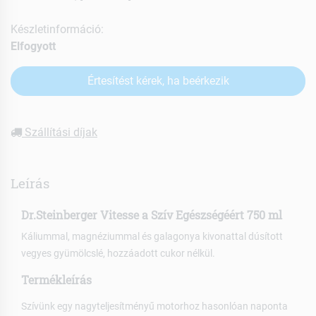
Készletinformáció:
Elfogyott
Értesítést kérek, ha beérkezik
Szállítási díjak
Leírás
Dr.Steinberger Vitesse a Szív Egészségéért 750 ml
Káliummal, magnéziummal és galagonya kivonattal dúsított
vegyes gyümölcslé, hozzáadott cukor nélkül.
Termékleírás
Szívünk egy nagyteljesítményű motorhoz hasonlóan naponta