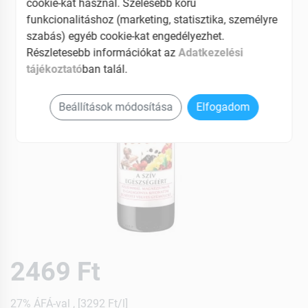
cookie-kat használ. Szélesebb körű
funkcionalitáshoz (marketing, statisztika, személyre
szabás) egyéb cookie-kat engedélyezhet.
Részletesebb információkat az
Adatkezelési
tájékoztató
ban talál.
Beállítások módosítása
Elfogadom
2469 Ft
27% ÁFÁ-val , [3292 Ft/l]