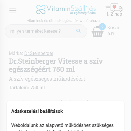
menu
vitaminok és étrendkiegészítők webáruháza
Termék
0
Kosár
keresés
0 Ft
Márka:
Dr.Steinberger
Dr.Steinberger Vitesse a szív
egészségéért 750 ml
A szív egészséges működéséért
Tartalom: 750 ml
Hozzájárul a normál vérkeringéshez
Erősíti a szívizmokat
Adatkezelési beállítások
EAN: 4004192002435
Weboldalunk az alapvető működéshez szükséges