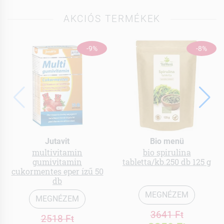
AKCIÓS TERMÉKEK
-9%
-8%
Jutavit
Bio menü
multivitamin
bio spirulina
gumivitamin
tabletta/kb.250 db 125 g
cukormentes eper ízű 50
db
MEGNÉZEM
MEGNÉZEM
3641 Ft
2518 Ft