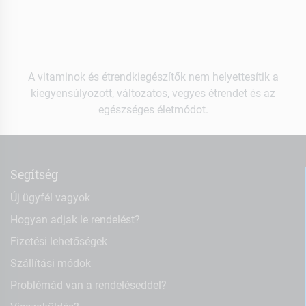
A vitaminok és étrendkiegészítők nem helyettesítik a
kiegyensúlyozott, változatos, vegyes étrendet és az
egészséges életmódot.
Segítség
Új ügyfél vagyok
Hogyan adjak le rendelést?
Fizetési lehetőségek
Szállítási módok
Problémád van a rendeléseddel?