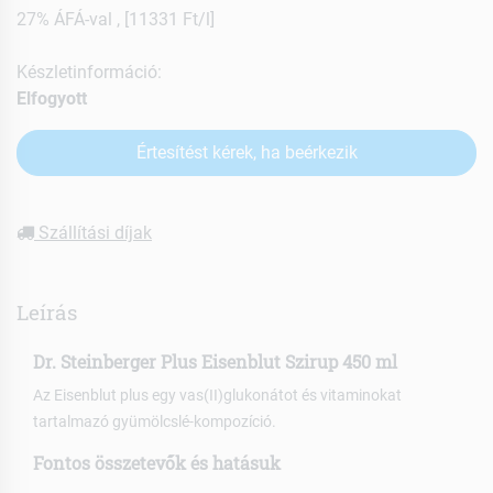
27% ÁFÁ-val , [11331 Ft/l]
Készletinformáció:
Elfogyott
Értesítést kérek, ha beérkezik
Szállítási díjak
Leírás
Dr. Steinberger Plus Eisenblut Szirup 450 ml
Az Eisenblut plus egy vas(II)glukonátot és vitaminokat
tartalmazó gyümölcslé-kompozíció.
Fontos összetevők és hatásuk