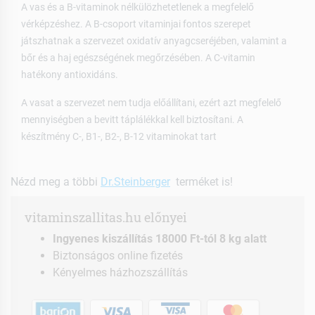
A vas és a B-vitaminok nélkülözhetetlenek a megfelelő
vérképzéshez. A B-csoport vitaminjai fontos szerepet
játszhatnak a szervezet oxidatív anyagcseréjében, valamint a
bőr és a haj egészségének megőrzésében. A C-vitamin
hatékony antioxidáns.
A vasat a szervezet nem tudja előállítani, ezért azt megfelelő
mennyiségben a bevitt táplálékkal kell biztosítani. A
készítmény C-, B1-, B2-, B-12 vitaminokat tart
Nézd meg a többi
Dr.Steinberger
terméket is!
vitaminszallitas.hu előnyei
Ingyenes kiszállítás 18000 Ft-tól 8 kg alatt
Biztonságos online fizetés
Kényelmes házhozszállítás