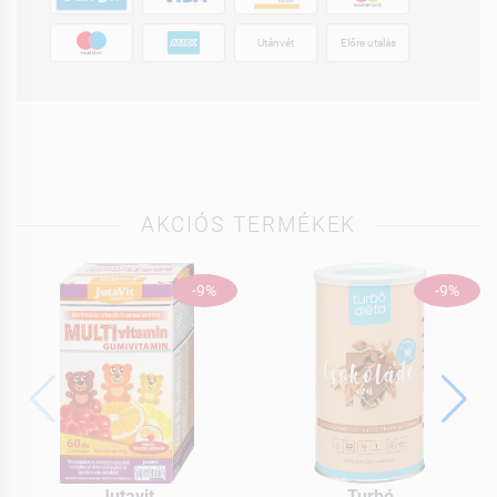
Utánvét
Előre utalás
AKCIÓS TERMÉKEK
-9%
-9%
Jutavit
Turbó