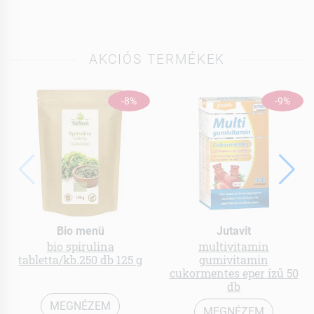
AKCIÓS TERMÉKEK
-8%
-9%
Bio menü
Jutavit
bio spirulina
multivitamin
tabletta/kb.250 db 125 g
gumivitamin
cukormentes eper ízű 50
db
MEGNÉZEM
MEGNÉZEM