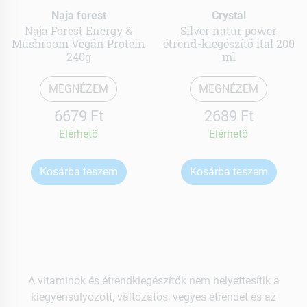
Naja forest
Crystal
Naja Forest Energy &
Silver natur power
Mushroom Vegán Protein
étrend-kiegészítő ital 200
240g
ml
MEGNÉZEM
MEGNÉZEM
6679 Ft
2689 Ft
Elérhetõ
Elérhetõ
Kosárba teszem
Kosárba teszem
A vitaminok és étrendkiegészítők nem helyettesítik a
kiegyensúlyozott, változatos, vegyes étrendet és az