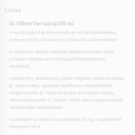
Leírás
Dr. Milesz Vas-szirup 250 ml
A vas hozzájárul az immunrendszer normál működéséhez,
szerepet játszik a fáradság és a kifáradás csökkentésében.
A vashiányos állapot megfelelő táplálkozással és a hiány
pótlására alkalmas étrend-kiegészítő készítménnyel
elkerülhető.
A készítmény alkalmazása ajánlott elégtelen vasbevitel esetén
pl.: szigorú diéta, egyoldalú táplálkozás, megnövekedett
vasigény esetén pl.: fogamzó korban lévő lányok részére,
vérveszteség esetén pl.: baleset, műtét után a megnövekedett
vasszükséglet kiegészítésére.
Vastartalom az ajánlott napi adagban 10 mg, a napi ajánlott
vasbevitel 71%-a.