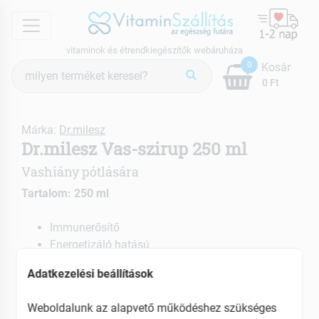
menu
vitaminok és étrendkiegészítők webáruháza
Termék
0
Kosár
keresés
0 Ft
Márka:
Dr.milesz
Dr.milesz Vas-szirup 250 ml
Vashiány pótlására
Tartalom: 250 ml
Immunerősítő
Energetizáló hatású
Ajánlott menstruáció alatt, műtéti beavatkozás
Adatkezelési beállítások
után
EAN: 5997825710250
Weboldalunk az alapvető működéshez szükséges