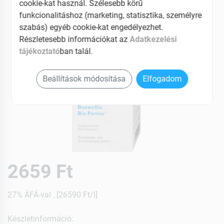
cookie-kat használ. Szélesebb körű
funkcionalitáshoz (marketing, statisztika, személyre
szabás) egyéb cookie-kat engedélyezhet.
Részletesebb információkat az
Adatkezelési
tájékoztató
ban talál.
Beállítások módosítása
Elfogadom
2659 Ft
27% ÁFÁ-val , [26590 Ft/l]
Készletinformáció: