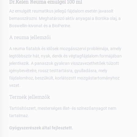
Dr.Kelen Reuma emulgél 100 ml
Az emulgélt reumatikus jellegű fájdalom esetén javasolt
bemasszírozni. Meghatározó aktív anyagai a Boróka olaj, a
Boswellin-kivonat és a BioPerine.
A reuma jellemzői
A reuma fiatalok és idősek mozgásszervi problémája, amely
legtöbbször hát, nyak, derék és végtagfájdalom formájában
jelentkezik. A panaszok gyakran visszavezethetőek túlzott
igénybevételre, rossz testtartásra, gyulladásra, mely
fájdalomhoz, beszűkült, korlátozott mozgástartományhoz
vezet.
Termék jellemzők
Tartósítószert, mesterséges illat- és színezőanyagot nem
tartalmaz.
Gyógyszerészek által fejlesztett.