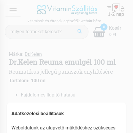
menu
vitaminok és étrendkiegészítők webáruháza
Termék
0
Kosár
keresés
0 Ft
Márka:
Dr.Kelen
Dr.Kelen Reuma emulgél 100 ml
Reumatikus jellegű panaszok enyhítésére
Tartalom: 100 ml
Fájdalomcsillapító hatású
EAN: 5997742302002
Adatkezelési beállítások
Weboldalunk az alapvető működéshez szükséges