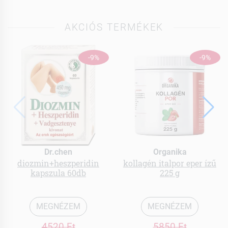
AKCIÓS TERMÉKEK
-9%
-9%
Dr.chen
Organika
diozmin+heszperidin
kollagén italpor eper ízű
kapszula 60db
225 g
MEGNÉZEM
MEGNÉZEM
4520 Ft
5850 Ft