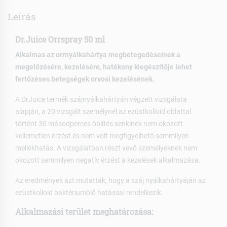
Leírás
Dr.Juice Orrspray 50 ml
Alkalmas az orrnyálkahártya megbetegedéseinek a
megelőzésére, kezelésére, hatékony kiegészítője lehet
fertőzéses betegségek orvosi kezelésének.
A DrJuice termék szájnyálkahártyán végzett vizsgálata
alapján, a 20 vizsgált személynél az ezüstkolloid oldattal
történt 30 másodperces öblítés senkinek nem okozott
kellemetlen érzést és nem volt megfigyelhető semmilyen
mellékhatás. A vizsgálatban részt vevő személyeknek nem
okozott semmilyen negatív érzést a kezelések alkalmazása.
Az eredmények azt mutatták, hogy a száj nyálkahártyáján az
ezüstkolloid baktériumölő hatással rendelkezik.
Alkalmazási terület meghatározása: