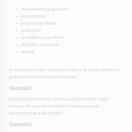
orrnyálkahártya gyulladás
orrcsonttörés
orrtornác gyulladás
orrdugulás
orrmelléküreg gyulladás
orrsövény kilyukadás
orrpolip
Az ezüstkolloid oldat rendkívül hatékony és széles spektrumú
gomba és baktérium elpusztításában.
Használat:
Az orrspray tetején lévő védőkupakot eltávolítjuk, majd
behelyezzük az orrba és mindkét nyílásba kétszer
bepermetezzük a készítményt.
Összetétel: