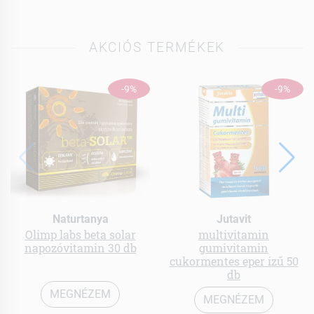
AKCIÓS TERMÉKEK
-9%
-9%
Naturtanya
Jutavit
Olimp labs beta solar
multivitamin
napozóvitamin 30 db
gumivitamin
cukormentes eper ízű 50
db
MEGNÉZEM
MEGNÉZEM