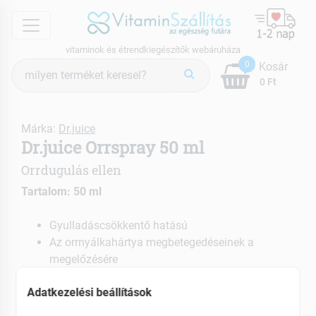
menu
vitaminok és étrendkiegészítők webáruháza
Termék
0
Kosár
keresés
0 Ft
Márka:
Dr.juice
Dr.juice Orrspray 50 ml
Orrdugulás ellen
Tartalom: 50 ml
Gyulladáscsökkentő hatású
Az orrnyálkahártya megbetegedéseinek a
megelőzésére
Fertőzéses betegségek kezelésére
Adatkezelési beállítások
EAN: 5999883752081