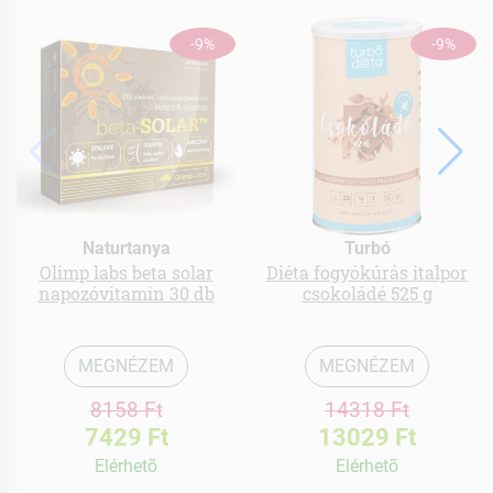
-9%
-9%
Naturtanya
Turbó
Olimp labs beta solar
Diéta fogyókúrás italpor
napozóvitamin 30 db
csokoládé 525 g
MEGNÉZEM
MEGNÉZEM
8158 Ft
14318 Ft
7429 Ft
13029 Ft
Elérhetõ
Elérhetõ