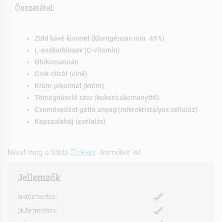
Összetétel:
Zöld kávé kivonat (klorogénsav min. 45%)
L-aszkorbinsav (C-vitamin)
Glükomannán
Cink-citrát (cink)
Króm-pikolinát (króm)
Tömegnövelő szer (kukoricakeményítő)
Csomósodást gátló anyag (mikrokristályos cellulóz)
Kapszulahéj (zselatin)
Nézd meg a többi
Dr.Herz
terméket is!
Jellemzők
laktózmentes:
gluténmentes: