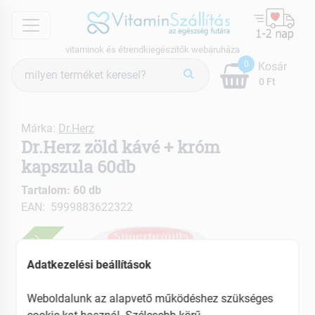
menu
vitaminok és étrendkiegészítők webáruháza
Termék
0
Kosár
keresés
0 Ft
Márka:
Dr.Herz
Dr.Herz zöld kávé + króm
kapszula 60db
Tartalom: 60 db
EAN: 5999883622322
ÚJ
Adatkezelési beállítások
Weboldalunk az alapvető működéshez szükséges