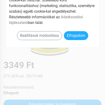
cookie-kat használ. Szélesebb körű
funkcionalitáshoz (marketing, statisztika, személyre
szabás) egyéb cookie-kat engedélyezhet.
Részletesebb információkat az
Adatkezelési
tájékoztató
ban talál.
Beállítások módosítása
Elfogadom
3349 Ft
27% ÁFÁ-val , [56 Ft/db]
Készletinformáció:
Elfogyott
Értesítést kérek, ha beérkezik