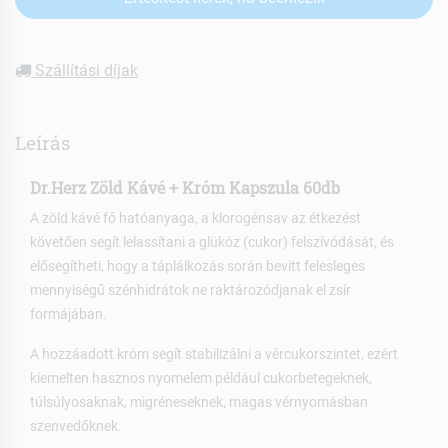
Szállítási díjak
Leírás
Dr.Herz Zöld Kávé + Króm Kapszula 60db
A zöld kávé fő hatóanyaga, a klorogénsav az étkezést
követően segít lelassítani a glükóz (cukor) felszívódását, és
elősegítheti, hogy a táplálkozás során bevitt felesleges
mennyiségű szénhidrátok ne raktározódjanak el zsír
formájában.
A hozzáadott króm segít stabilizálni a vércukorszintet, ezért
kiemelten hasznos nyomelem például cukorbetegeknek,
túlsúlyosaknak, migréneseknek, magas vérnyomásban
szenvedőknek.