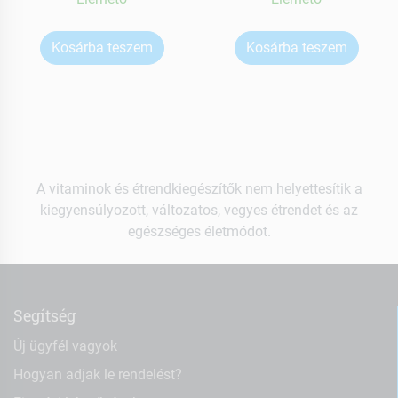
Kosárba teszem
Kosárba teszem
A vitaminok és étrendkiegészítők nem helyettesítik a
kiegyensúlyozott, változatos, vegyes étrendet és az
egészséges életmódot.
Segítség
Új ügyfél vagyok
Hogyan adjak le rendelést?