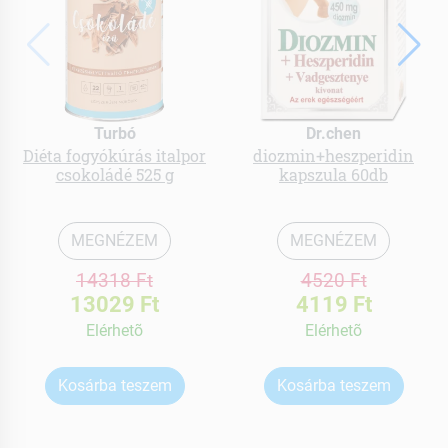
Turbó
Dr.chen
Diéta fogyókúrás italpor
diozmin+heszperidin
csokoládé 525 g
kapszula 60db
MEGNÉZEM
MEGNÉZEM
14318 Ft
4520 Ft
13029 Ft
4119 Ft
Elérhetõ
Elérhetõ
Kosárba teszem
Kosárba teszem