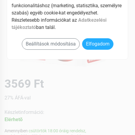
funkcionalitáshoz (marketing, statisztika, személyre
szabás) egyéb cookie-kat engedélyezhet.
Részletesebb információkat az
Adatkezelési
tájékoztató
ban talál.
Beállítások módosítása
Elfogadom
3569 Ft
27% ÁFÁ-val
Készletinformáció:
Elérhetõ
Amennyiben
csütörtök 18:00 óráig rendelsz,