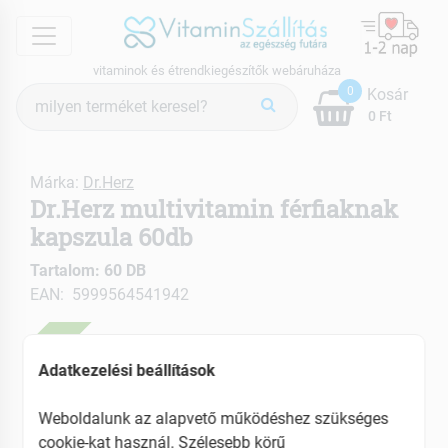
menu
vitaminok és étrendkiegészítők webáruháza
Termék
0
Kosár
keresés
0 Ft
Márka:
Dr.Herz
Dr.Herz multivitamin férfiaknak
kapszula 60db
Tartalom: 60 DB
EAN: 5999564541942
ÚJ
Adatkezelési beállítások
Weboldalunk az alapvető működéshez szükséges
cookie-kat használ. Szélesebb körű