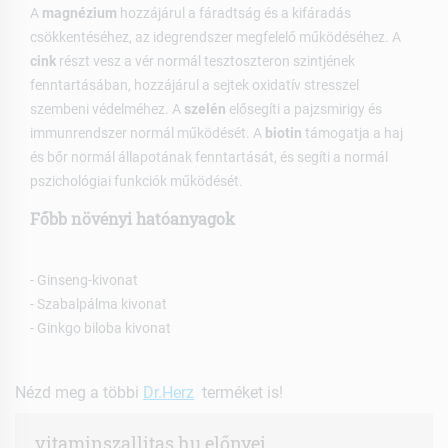
A
magnézium
hozzájárul a fáradtság és a kifáradás
csökkentéséhez, az idegrendszer megfelelő működéséhez. A
cink
részt vesz a vér normál tesztoszteron szintjének
fenntartásában, hozzájárul a sejtek oxidatív stresszel
szembeni védelméhez. A
szelén
elősegíti a pajzsmirigy és
immunrendszer normál működését. A
biotin
támogatja a haj
és bőr normál állapotának fenntartását, és segíti a normál
pszichológiai funkciók működését.
Főbb növényi hatóanyagok
- Ginseng-kivonat
- Szabalpálma kivonat
- Ginkgo biloba kivonat
Nézd meg a többi
Dr.Herz
terméket is!
vitaminszallitas.hu előnyei