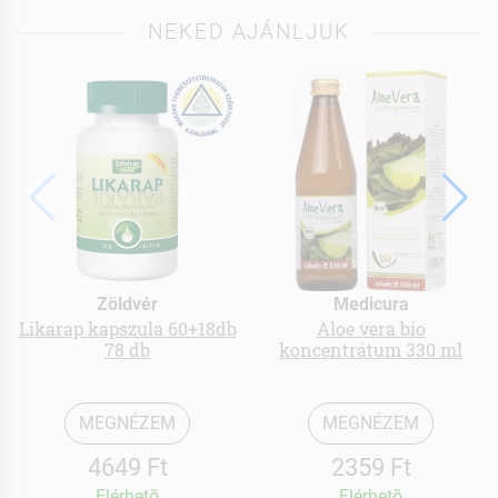
NEKED AJÁNLJUK
Zöldvér
Medicura
Likarap kapszula 60+18db
Aloe vera bio
78 db
koncentrátum 330 ml
MEGNÉZEM
MEGNÉZEM
4649 Ft
2359 Ft
Elérhetõ
Elérhetõ