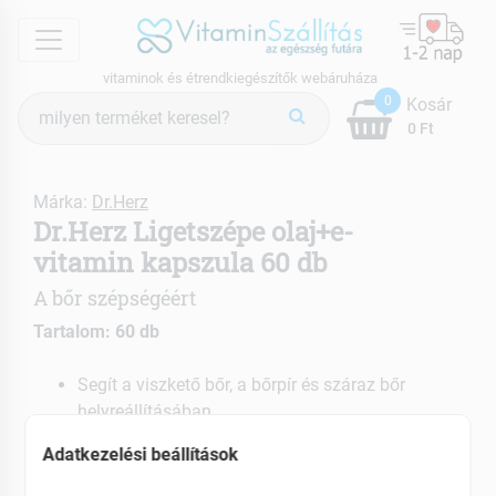
menu
vitaminok és étrendkiegészítők webáruháza
Termék
0
Kosár
keresés
0 Ft
Márka:
Dr.Herz
Dr.Herz Ligetszépe olaj+e-
vitamin kapszula 60 db
A bőr szépségéért
Tartalom: 60 db
Segít a viszkető bőr, a bőrpír és száraz bőr
helyreállításában
Növeli a bőr nedvességét, és simaságát
Adatkezelési beállítások
Hozzájárul a szív és az érrendszer normál
működéséhez