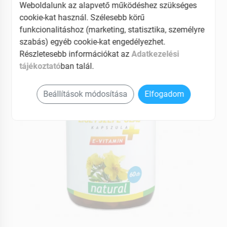
Weboldalunk az alapvető működéshez szükséges
cookie-kat használ. Szélesebb körű
EAN: 5999564541140
funkcionalitáshoz (marketing, statisztika, személyre
szabás) egyéb cookie-kat engedélyezhet.
Részletesebb információkat az
Adatkezelési
tájékoztató
ban talál.
Beállítások módosítása
Elfogadom