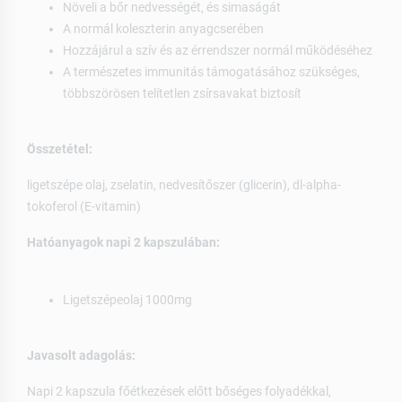
Növeli a bőr nedvességét, és simaságát
A normál koleszterin anyagcserében
Hozzájárul a szív és az érrendszer normál működéséhez
A természetes immunitás támogatásához szükséges,
többszörösen telítetlen zsírsavakat biztosít
Összetétel:
ligetszépe olaj, zselatin, nedvesítőszer (glicerin), dl-alpha-
tokoferol (E-vitamin)
Hatóanyagok napi 2 kapszulában:
Ligetszépeolaj 1000mg
Javasolt adagolás:
Napi 2 kapszula főétkezések előtt bőséges folyadékkal,