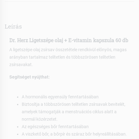
Leírás
Dr. Herz Ligetszépe olaj + E-vitamin kapszula 60 db
A ligetszépe olaj zsírsav összetétele rendkívül előnyös, magas
arányban tartalmaz telítetlen és többszörösen telítetlen
zsírsavakat.
Segítséget nyújthat:
A hormonális egyensúly fenntartásában
Biztosítja a többszörösen telítetlen zsírsavak bevitelét,
amelyek támogatják a menstruációs ciklus alatt a
normál közérzetet.
Az egészséges bőr fenntartásában
A viszkető bőr, a bőrpír és száraz bőr helyreállításában.