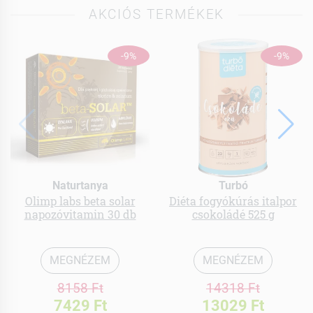
AKCIÓS TERMÉKEK
-9%
-9%
Naturtanya
Turbó
Olimp labs beta solar
Diéta fogyókúrás italpor
napozóvitamin 30 db
csokoládé 525 g
MEGNÉZEM
MEGNÉZEM
8158 Ft
14318 Ft
7429 Ft
13029 Ft