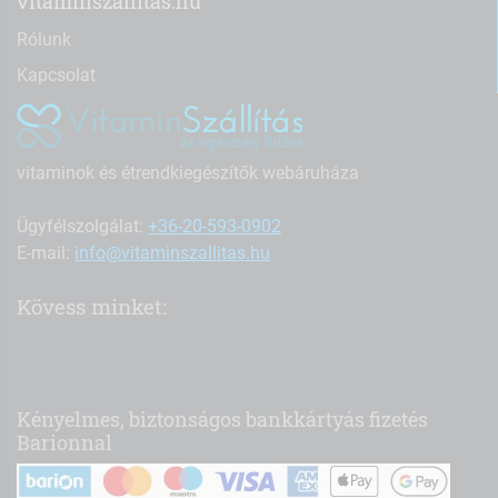
vitaminszallitas.hu
Rólunk
Kapcsolat
vitaminok és étrendkiegészítők webáruháza
Ügyfélszolgálat:
+36-20-593-0902
E-mail:
info@vitaminszallitas.hu
Kövess minket:
Kényelmes, biztonságos bankkártyás fizetés
Barionnal