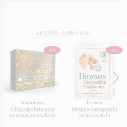
AKCIÓS TERMÉKEK
-9%
-9%
Naturtanya
Dr.chen
Olimp labs beta solar
diozmin+heszperidin
napozóvitamin 30 db
kapszula 60db