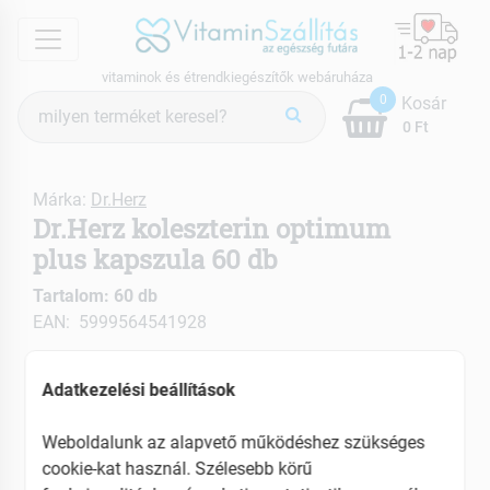
menu
vitaminok és étrendkiegészítők webáruháza
Termék
0
Kosár
keresés
0 Ft
Márka:
Dr.Herz
Dr.Herz koleszterin optimum
plus kapszula 60 db
Tartalom: 60 db
EAN: 5999564541928
ÚJ
Adatkezelési beállítások
Weboldalunk az alapvető működéshez szükséges
cookie-kat használ. Szélesebb körű