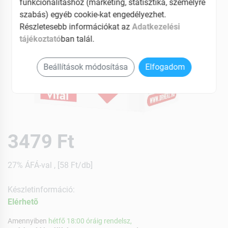
funkcionalitáshoz (marketing, statisztika, személyre
szabás) egyéb cookie-kat engedélyezhet.
Részletesebb információkat az
Adatkezelési
tájékoztató
ban talál.
Beállítások módosítása
Elfogadom
3479 Ft
27% ÁFÁ-val , [58 Ft/db]
Készletinformáció:
Elérhetõ
Amennyiben
hétfő 18:00 óráig rendelsz,