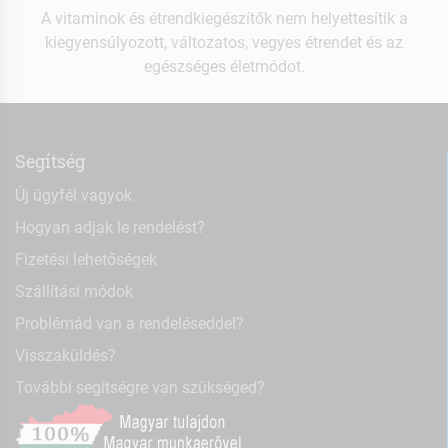
A vitaminok és étrendkiegészítők nem helyettesítik a
kiegyensúlyozott, változatos, vegyes étrendet és az
egészséges életmódot.
Segítség
Új ügyfél vagyok
Hogyan adjak le rendelést?
Fizetési lehetőségek
Szállítási módok
Problémád van a rendeléseddel?
Visszaküldés?
További segítségre van szükséged?