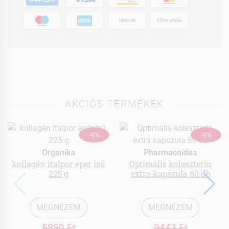
Utánvét
Előre utalás
AKCIÓS TERMÉKEK
-9%
-9%
Organika
Pharmacoidea
kollagén italpor eper ízű
Optimális koleszterin
225 g
extra kapszula 60 db
MEGNÉZEM
MEGNÉZEM
5850 Ft
9443 Ft