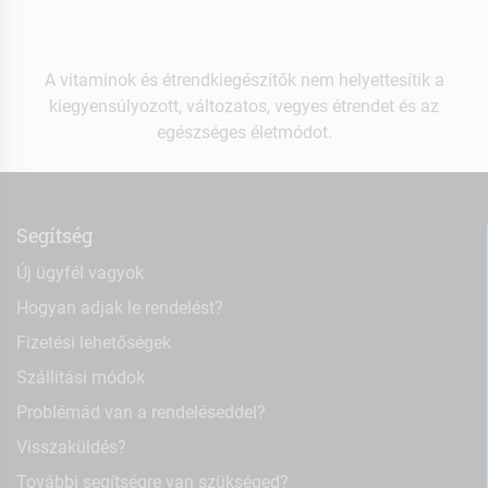
A vitaminok és étrendkiegészítők nem helyettesítik a
kiegyensúlyozott, változatos, vegyes étrendet és az
egészséges életmódot.
Segítség
Új ügyfél vagyok
Hogyan adjak le rendelést?
Fizetési lehetőségek
Szállítási módok
Problémád van a rendeléseddel?
Visszaküldés?
További segítségre van szükséged?