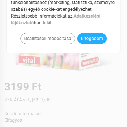
funkcionalitáshoz (marketing, statisztika, személyre
szabás) egyéb cookie-kat engedélyezhet.
Részletesebb információkat az
Adatkezelési
tájékoztató
ban talál.
Beállítások módosítása
Elfogadom
3199 Ft
27% ÁFÁ-val , [53 Ft/db]
Készletinformáció:
Elfogyott