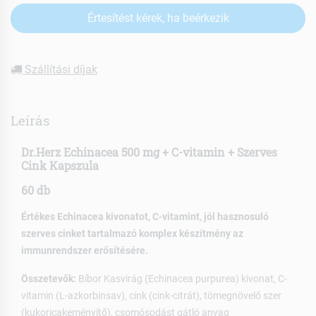
Értesítést kérek, ha beérkezik
Szállítási díjak
Leírás
Dr.Herz Echinacea 500 mg + C-vitamin + Szerves
Cink Kapszula
60 db
Értékes Echinacea kivonatot, C-vitamint, jól hasznosuló
szerves cinket tartalmazó komplex készítmény az
immunrendszer erősítésére.
Összetevők:
Bíbor Kasvirág (Echinacea purpurea) kivonat, C-
vitamin (L-azkorbinsav), cink (cink-citrát), tömegnövelő szer
(kukoricakeményítő), csomósodást gátló anyag