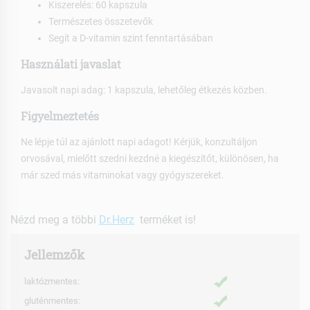
Kiszerelés: 60 kapszula
Természetes összetevők
Segít a D-vitamin szint fenntartásában
Használati javaslat
Javasolt napi adag: 1 kapszula, lehetőleg étkezés közben.
Figyelmeztetés
Ne lépje túl az ajánlott napi adagot! Kérjük, konzultáljon
orvosával, mielőtt szedni kezdné a kiegészítőt, különösen, ha
már szed más vitaminokat vagy gyógyszereket.
Nézd meg a többi
Dr.Herz
terméket is!
Jellemzők
laktózmentes:
gluténmentes: