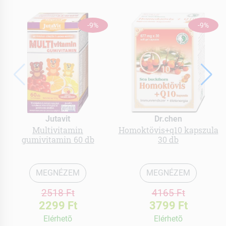
-9%
-9%
Jutavit
Dr.chen
Multivitamin
Homoktövis+q10 kapszula
gumivitamin 60 db
30 db
MEGNÉZEM
MEGNÉZEM
2518 Ft
4165 Ft
2299 Ft
3799 Ft
Elérhetõ
Elérhetõ