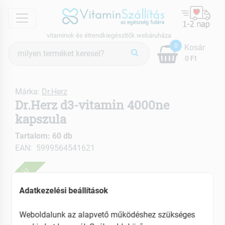
menu
vitaminok és étrendkiegészítők webáruháza
Termék
0
Kosár
keresés
0 Ft
Márka:
Dr.Herz
Dr.Herz d3-vitamin 4000ne
kapszula
Tartalom: 60 db
EAN: 5999564541621
ÚJ
Adatkezelési beállítások
Weboldalunk az alapvető működéshez szükséges