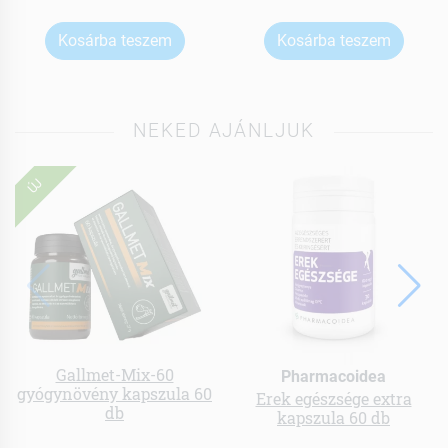
Kosárba teszem
Kosárba teszem
NEKED AJÁNLJUK
ÚJ
Gallmet-Mix-60
Pharmacoidea
gyógynövény kapszula 60
Erek egészsége extra
db
kapszula 60 db