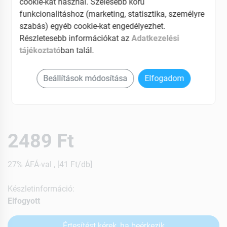
cookie-kat használ. Szélesebb körű
funkcionalitáshoz (marketing, statisztika, személyre
szabás) egyéb cookie-kat engedélyezhet.
Részletesebb információkat az
Adatkezelési
tájékoztató
ban talál.
Beállítások módosítása
Elfogadom
2489 Ft
27% ÁFÁ-val , [41 Ft/db]
Készletinformáció:
Elfogyott
Értesítést kérek, ha beérkezik