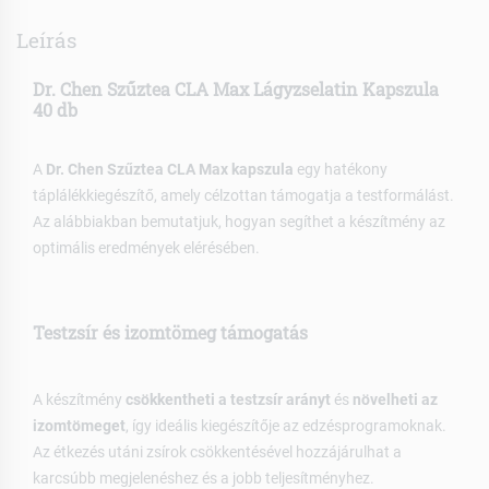
Leírás
Dr. Chen Szűztea CLA Max Lágyzselatin Kapszula
40 db
A
Dr. Chen Szűztea CLA Max kapszula
egy hatékony
táplálékkiegészítő, amely célzottan támogatja a testformálást.
Az alábbiakban bemutatjuk, hogyan segíthet a készítmény az
optimális eredmények elérésében.
Testzsír és izomtömeg támogatás
A készítmény
csökkentheti a testzsír arányt
és
növelheti az
izomtömeget
, így ideális kiegészítője az edzésprogramoknak.
Az étkezés utáni zsírok csökkentésével hozzájárulhat a
karcsúbb megjelenéshez és a jobb teljesítményhez.