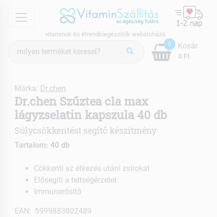
menu
vitaminok és étrendkiegészítők webáruháza
Termék
0
Kosár
keresés
0 Ft
Márka:
Dr.chen
Dr.chen Szűztea cla max
lágyzselatin kapszula 40 db
Súlycsökkentést segítő készítmény
Tartalom: 40 db
Cökkenti az étkezés utáni zsírokat
Elősegíti a teltségérzetet
Immunerősítő
EAN: 5999883802489