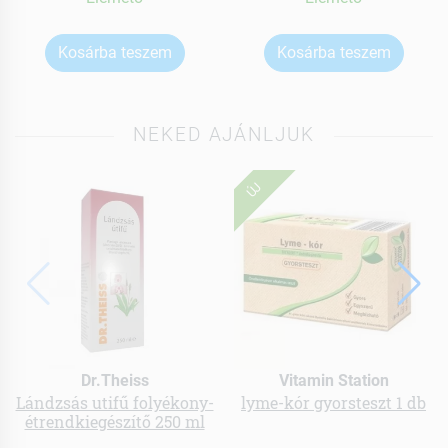
Kosárba teszem
Kosárba teszem
NEKED AJÁNLJUK
ÚJ
Dr.Theiss
Vitamin Station
Lándzsás utifű folyékony-
lyme-kór gyorsteszt 1 db
étrendkiegészítő 250 ml