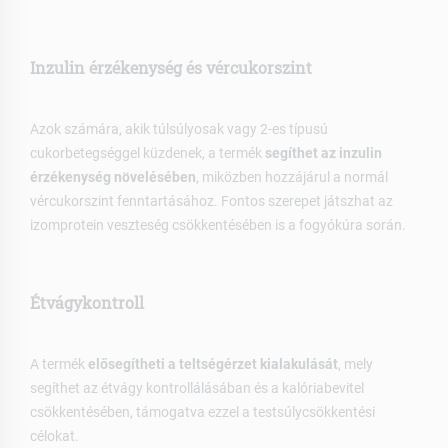
Inzulin érzékenység és vércukorszint
Azok számára, akik túlsúlyosak vagy 2-es típusú
cukorbetegséggel küzdenek, a termék
segíthet az inzulin
érzékenység növelésében
, miközben hozzájárul a normál
vércukorszint fenntartásához. Fontos szerepet játszhat az
izomprotein veszteség csökkentésében is a fogyókúra során.
Étvágykontroll
A termék
elősegítheti a teltségérzet kialakulását
, mely
segíthet az étvágy kontrollálásában és a kalóriabevitel
csökkentésében, támogatva ezzel a testsúlycsökkentési
célokat.