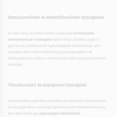
Immunrendszer és emésztőrendszer támogatása
Az Aloe vera összetevő révén a kapszula
természetes
immunrendszer-támogató
hatást kínál. Emellett segíti a
gyomor és a bélrendszer egészségének fenntartását, ami
hozzájárulhat a bél nyálkahártyájának épségéhez és
védekezést biztosíthat a természetes mikroorganizmusokkal
szemben.
Vércukorszint és anyagcsere támogatás
A készítmény segítheti a normális vércukorszint fenntartását
és hozzájárulhat a normális glükóz-inzulin metabolizmushoz,
ami része lehet egy
egészséges életmódnak
.