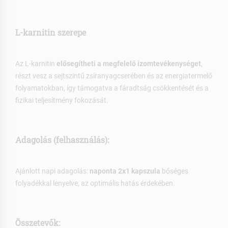
L-karnitin szerepe
Az L-karnitin
elősegítheti a megfelelő izomtevékenységet
,
részt vesz a sejtszintű zsíranyagcserében és az energiatermelő
folyamatokban, így támogatva a fáradtság csökkentését és a
fizikai teljesítmény fokozását.
Adagolás (felhasználás):
Ajánlott napi adagolás:
naponta 2x1 kapszula
bőséges
folyadékkal lenyelve, az optimális hatás érdekében.
Összetevők: