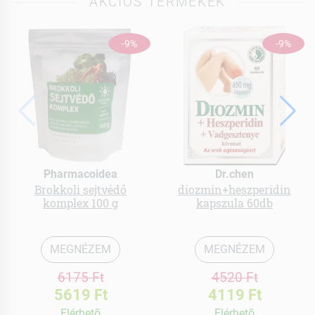
AKCIÓS TERMÉKEK
-9%
-9%
Pharmacoidea
Dr.chen
Brokkoli sejtvédő
diozmin+heszperidin
komplex 100 g
kapszula 60db
MEGNÉZEM
MEGNÉZEM
6175 Ft
4520 Ft
5619 Ft
4119 Ft
Elérhetõ
Elérhetõ