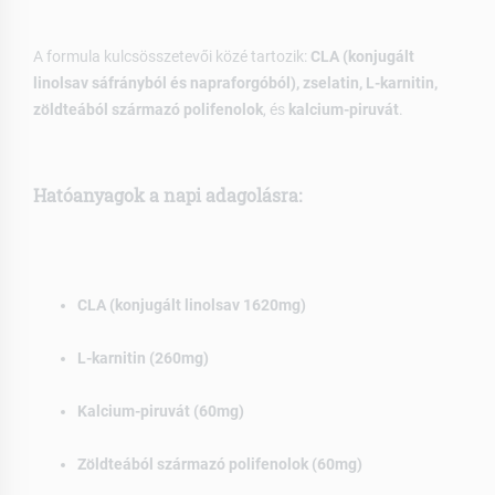
A formula kulcsösszetevői közé tartozik:
CLA (konjugált
linolsav sáfrányból és napraforgóból), zselatin, L-karnitin,
zöldteából származó polifenolok
, és
kalcium-piruvát
.
Hatóanyagok a napi adagolásra:
CLA (konjugált linolsav 1620mg)
L-karnitin (260mg)
Kalcium-piruvát (60mg)
Zöldteából származó polifenolok (60mg)