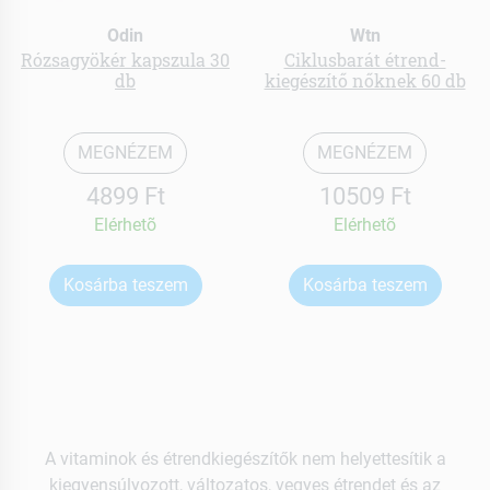
Odin
Wtn
Rózsagyökér kapszula 30
Ciklusbarát étrend-
db
kiegészítő nőknek 60 db
MEGNÉZEM
MEGNÉZEM
4899 Ft
10509 Ft
Elérhetõ
Elérhetõ
Kosárba teszem
Kosárba teszem
A vitaminok és étrendkiegészítők nem helyettesítik a
kiegyensúlyozott, változatos, vegyes étrendet és az