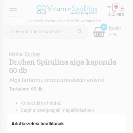
menu
vitaminok és étrendkiegészítők webáruháza
Termék
0
Kosár
keresés
0 Ft
Márka:
Dr.chen
Dr.chen Spirulina alga kapszula
60 db
Alga tartalmú immunrendszer erősítő
Tartalom: 60 db
Antioxidáns hatású
Segít a betegségek megelőzésében
Hozzájárul az egészséges bélflóra kialakításához
Adatkezelési beállítások
EAN: 5997880500988