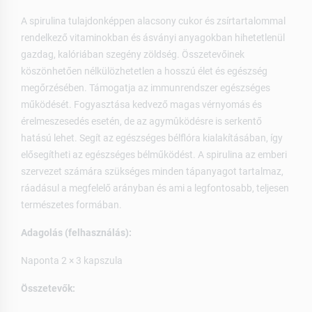
A spirulina tulajdonképpen alacsony cukor és zsírtartalommal
rendelkező vitaminokban és ásványi anyagokban hihetetlenül
gazdag, kalóriában szegény zöldség. Összetevőinek
köszönhetően nélkülözhetetlen a hosszú élet és egészség
megőrzésében. Támogatja az immunrendszer egészséges
működését. Fogyasztása kedvező magas vérnyomás és
érelmeszesedés esetén, de az agymûködésre is serkentő
hatású lehet. Segít az egészséges bélflóra kialakításában, így
elősegítheti az egészséges bélműködést. A spirulina az emberi
szervezet számára szükséges minden tápanyagot tartalmaz,
ráadásul a megfelelő arányban és ami a legfontosabb, teljesen
természetes formában.
Adagolás (felhasználás):
Naponta 2 × 3 kapszula
Összetevők: