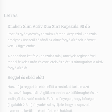
Leírás
Dr.chen Slim Activ Duo 2in1 Kapszula 90 db
Rost és gyógynövény tartalmú étrend-kiegészítő kapszula,
amelynek összeállításánál az aktív fogyókúrázok igényeit
vettük figyelembe.
A dobozban két féle kapszulát talál, amelyek segítségével
reggel felkelés után és este lefekvés előtt is támogathatja aktív
fogyókúráját.
Reggel és ebéd előtt
Használja reggeli és ebéd előtt a rostokat tartalmazó
rózsaszín kapszulát. A glükomannán, az útifűmaghéj és az
inulin jól duzzadó rostok. Ezért is lényeges, hogy bőséges
(legalább 2-3 dl) folyadékkal nyelje le, hogy a kapszula
gyomorba kerüljön, és ott fejtse ki hatását.