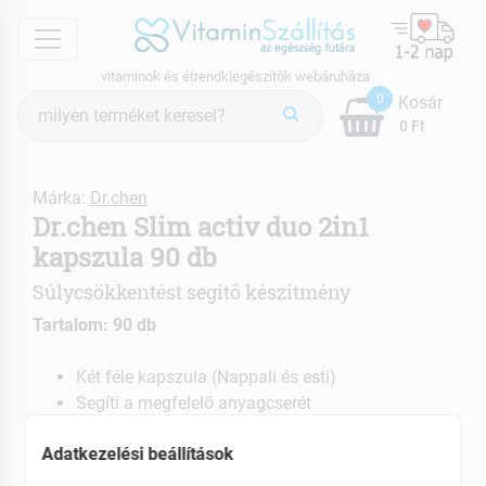
menu
vitaminok és étrendkiegészítők webáruháza
Termék
0
Kosár
keresés
0 Ft
Márka:
Dr.chen
Dr.chen Slim activ duo 2in1
kapszula 90 db
Súlycsökkentést segítő készítmény
Tartalom: 90 db
Két féle kapszula (Nappali és esti)
Segíti a megfelelő anyagcserét
Hozzájárul a normál vércukorszint
Adatkezelési beállítások
fenntartásához