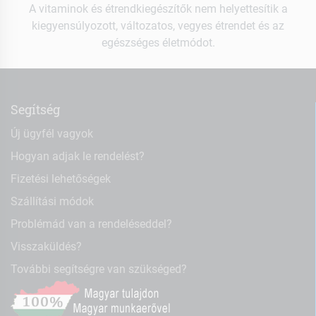
A vitaminok és étrendkiegészítők nem helyettesítik a
kiegyensúlyozott, változatos, vegyes étrendet és az
egészséges életmódot.
Segítség
Új ügyfél vagyok
Hogyan adjak le rendelést?
Fizetési lehetőségek
Szállítási módok
Problémád van a rendeléseddel?
Visszaküldés?
További segítségre van szükséged?