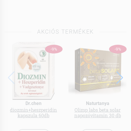
AKCIÓS TERMÉKEK
-9%
-9%
Dr.chen
Naturtanya
diozmin+heszperidin
Olimp labs beta solar
kapszula 60db
napozóvitamin 30 db