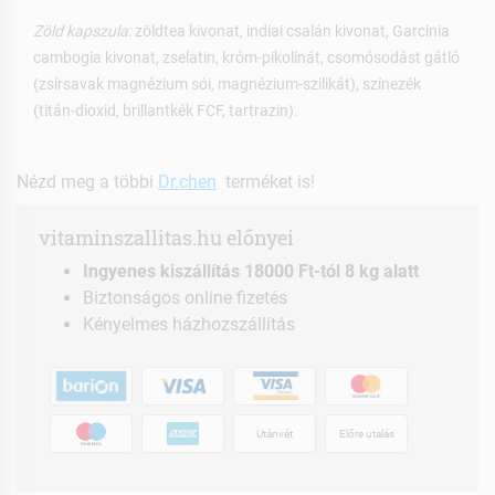
Zöld kapszula:
zöldtea kivonat, indiai csalán kivonat, Garcinia
cambogia kivonat, zselatin, króm-pikolinát, csomósodást gátló
(zsírsavak magnézium sói, magnézium-szilikát), színezék
(titán-dioxid, brillantkék FCF, tartrazin).
Nézd meg a többi
Dr.chen
terméket is!
vitaminszallitas.hu előnyei
Ingyenes kiszállítás 18000 Ft-tól 8 kg alatt
Biztonságos online fizetés
Kényelmes házhozszállítás
Utánvét
Előre utalás