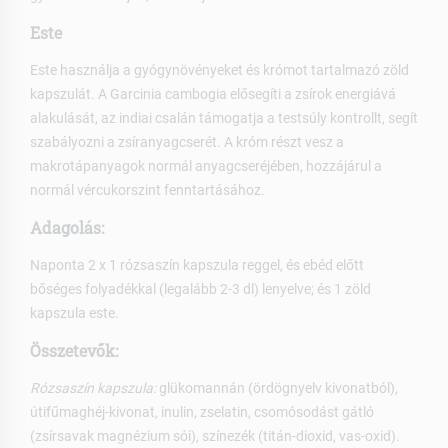
Este
Este használja a gyógynövényeket és krómot tartalmazó zöld
kapszulát. A Garcinia cambogia elősegíti a zsírok energiává
alakulását, az indiai csalán támogatja a testsúly kontrollt, segít
szabályozni a zsíranyagcserét. A króm részt vesz a
makrotápanyagok normál anyagcseréjében, hozzájárul a
normál vércukorszint fenntartásához.
Adagolás:
Naponta 2 x 1 rózsaszín kapszula reggel, és ebéd előtt
bőséges folyadékkal (legalább 2-3 dl) lenyelve; és 1 zöld
kapszula este.
Összetevők:
Rózsaszín kapszula:
glükomannán (ördögnyelv kivonatból),
útifűmaghéj-kivonat, inulin, zselatin, csomósodást gátló
(zsírsavak magnézium sói), színezék (titán-dioxid, vas-oxid).