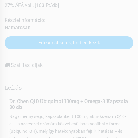
27% ÁFÁ-val , [163 Ft/db]
Készletinformáció:
Hamarosan
Értesítést kérek, ha beérkezik
Szállítási díjak
Leírás
Dr. Chen Q10 Ubiquinol 100mg + Omega-3 Kapszula
30 db
Nagy mennyiségű, kapszulánként 100 mg aktív koenzim Q10-
et – a szervezet számára közvetlenül hasznosítható forma
(ubiquinol QH), mely így hatékonyabban fejti ki hatását – és