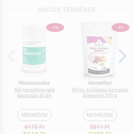
AKCIÓS TERMÉKEK
-9%
-9%
Pharmacoidea
Mentalfitol
Női termékenység
Vörös szőlőmag komplex
kapszula 30 db
őrlemény 200 g
MEGNÉZEM
MEGNÉZEM
6175 Ft
5811 Ft