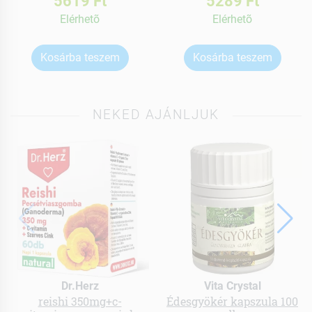
5619 Ft
5289 Ft
Elérhetõ
Elérhetõ
Kosárba teszem
Kosárba teszem
NEKED AJÁNLJUK
Dr.Herz
Vita Crystal
reishi 350mg+c-
Édesgyökér kapszula 100