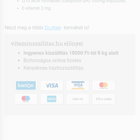
Q10 aktív formában (Ubiquinol QH) 100mg/kapszula).
E-vitamin 2 mg.
Nézd meg a többi
Dr.chen
terméket is!
vitaminszallitas.hu előnyei
Ingyenes kiszállítás 18000 Ft-tól 8 kg alatt
Biztonságos online fizetés
Kényelmes házhozszállítás
Utánvét
Előre utalás