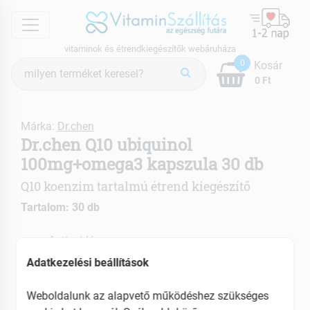
menu
vitaminok és étrendkiegészítők webáruháza
Termék
0
Kosár
keresés
0 Ft
Márka:
Dr.chen
Dr.chen Q10 ubiquinol
100mg+omega3 kapszula 30 db
Q10 koenzim tartalmú étrend kiegészítő
Tartalom: 30 db
Antioxidáns
Stresszoldó hatású
Adatkezelési beállítások
Hozzájárul a szív és érrendszer egészségéhez
Weboldalunk az alapvető működéshez szükséges
EAN: 5999883802496