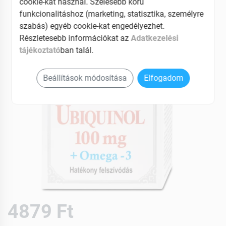
cookie-kat használ. Szélesebb körű
funkcionalitáshoz (marketing, statisztika, személyre
szabás) egyéb cookie-kat engedélyezhet.
Részletesebb információkat az
Adatkezelési
tájékoztató
ban talál.
Beállítások módosítása
Elfogadom
4879 Ft