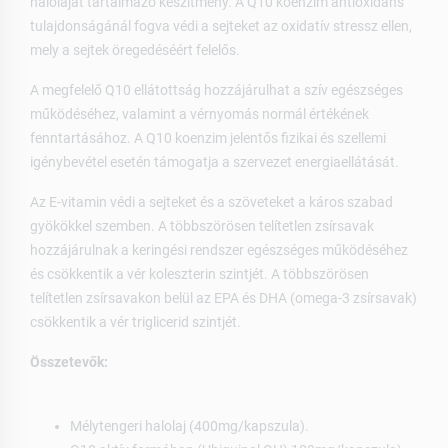
halolajat tartalmazó készítmény. A Q10 koenzim antioxidáns
tulajdonságánál fogva védi a sejteket az oxidatív stressz ellen,
mely a sejtek öregedéséért felelős.
A megfelelő Q10 ellátottság hozzájárulhat a szív egészséges
működéséhez, valamint a vérnyomás normál értékének
fenntartásához. A Q10 koenzim jelentős fizikai és szellemi
igénybevétel esetén támogatja a szervezet energiaellátását.
Az E-vitamin védi a sejteket és a szöveteket a káros szabad
gyökökkel szemben. A többszörösen telítetlen zsírsavak
hozzájárulnak a keringési rendszer egészséges működéséhez
és csökkentik a vér koleszterin szintjét. A többszörösen
telítetlen zsírsavakon belül az EPA és DHA (omega-3 zsírsavak)
csökkentik a vér triglicerid szintjét.
Összetevők:
Mélytengeri halolaj (400mg/kapszula).